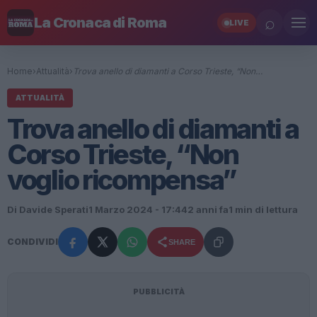
⌕
La Cronaca di Roma
LIVE
Home
›
Attualità
›
Trova anello di diamanti a Corso Trieste, “Non…
ATTUALITÀ
Trova anello di diamanti a
Corso Trieste, “Non
voglio ricompensa”
Di Davide Sperati
1 Marzo 2024 - 17:44
2 anni fa
1 min di lettura
CONDIVIDI
SHARE
PUBBLICITÀ