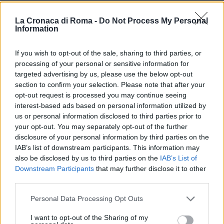
La Cronaca di Roma -
Do Not Process My Personal
POTREBBE INTERESSARTI
Information
Chiara Ferragni e Fedez si
If you wish to opt-out of the sale, sharing to third parties, or
lasciano: confermato dopo le
processing of your personal or sensitive information for
voci di crisi
targeted advertising by us, please use the below opt-out
2 anni fa
section to confirm your selection. Please note that after your
Giovanni Allevi a Sanremo: “Ho
opt-out request is processed you may continue seeing
perso tutto con la malattia, ma il
interest-based ads based on personal information utilized by
dolore mi ha donato tanto”
us or personal information disclosed to third parties prior to
2 anni fa
your opt-out. You may separately opt-out of the further
disclosure of your personal information by third parties on the
IAB’s list of downstream participants. This information may
La restituzione dell’anello è avvenuta nella biblioteca
also be disclosed by us to third parties on the
IAB’s List of
di Villa Leopardi, dove la proprietaria si è presentata
Downstream Participants
that may further disclose it to other
emozionata e grata. Linda Tabacchini ha dichiarato
third parties.
di essere contenta di aver reso felice la persona e
Please note that this website/app uses one or more Google
Personal Data Processing Opt Outs
che non ha accettato alcuna ricompensa per il
services and may gather and store information including but
gesto.
not limited to your visit or usage behaviour. You may click to
I want to opt-out of the Sharing of my