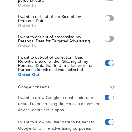
personal data.
grant or deny consent to Google and its third-party tags to
Opted In
Fonte
use your data for below specified purposes in below Google
consent section.
I want to opt-out of the Sale of my
Personal Data.
Precedente
Opted In
Successiva
Petrolio per 540
Aurora Panci
I want to opt-out of processing my
milioni, affare
l’intervista, “Sono
Personal Data for Targeted Advertising.
saltato. Minacce
credente. Per tanti
Opted In
del broker: “Ti
soldi ho rinunciato
faccio staccare la
I want to opt-out of Collection, Use,
a questo”
testa”
Retention, Sale, and/or Sharing of my
Personal Data that Is Unrelated with the
Purposes for which it was collected.
Opted Out
Tag:
Corso Trieste
live
Google consents
I want to allow Google to enable storage
ARTICOLI CORRELATI
related to advertising like cookies on web or
device identifiers in apps.
I want to allow my user data to be sent to
Google for online advertising purposes.