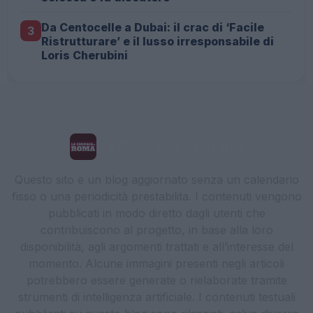
Da Centocelle a Dubai: il crac di ‘Facile
3
Ristrutturare’ e il lusso irresponsabile di
Loris Cherubini
La Cronaca di Roma
Questo sito è un blog aggiornato senza un calendario
fisso o una periodicità prestabilita. I contenuti vengono
pubblicati in modo diretto dagli utenti che
contribuiscono al progetto, in base alla loro
disponibilità, agli argomenti trattati e all’interesse del
momento. Alcune immagini presenti negli articoli
potrebbero essere generate o rielaborate tramite
strumenti di intelligenza artificiale. I contenuti testuali