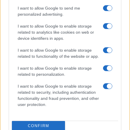
I want to allow Google to send me
personalized advertising.
Chiara Ferragni e Fedez si lasciano: confermato dopo
le voci di crisi
I want to allow Google to enable storage
related to analytics like cookies on web or
device identifiers in apps.
I want to allow Google to enable storage
related to functionality of the website or app.
I want to allow Google to enable storage
Giovanni Allevi a Sanremo: “Ho perso tutto con la
related to personalization.
malattia, ma il dolore mi ha donato tanto”
I want to allow Google to enable storage
related to security, including authentication
functionality and fraud prevention, and other
user protection.
Sanremo 2024: Eventi e momenti salienti della
CONFIRM
seconda serata