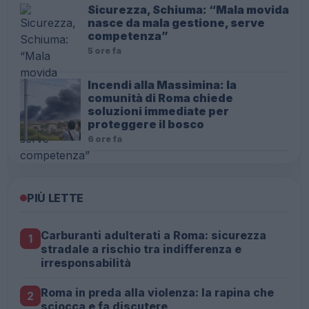
Sicurezza, Schiuma: “Mala movida
nasce da mala gestione, serve
competenza”
5 ore fa
Incendi alla Massimina: la
comunità di Roma chiede
soluzioni immediate per
proteggere il bosco
6 ore fa
PIÙ LETTE
Carburanti adulterati a Roma: sicurezza
1
stradale a rischio tra indifferenza e
irresponsabilità
Roma in preda alla violenza: la rapina che
2
sciocca e fa discutere