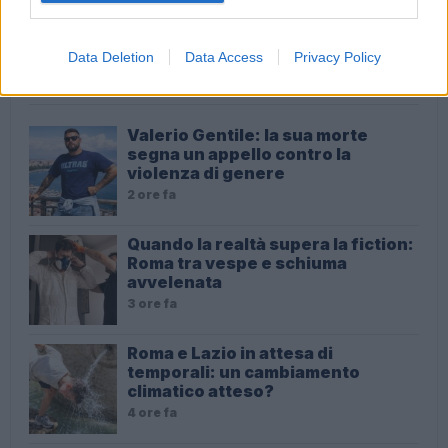
Data Deletion
Data Access
Privacy Policy
ULTIME NOTIZIE
Valerio Gentile: la sua morte
segna un appello contro la
violenza di genere
2 ore fa
Quando la realtà supera la fiction:
Roma tra vespe e schiuma
avvelenata
3 ore fa
Roma e Lazio in attesa di
temporali: un cambiamento
climatico atteso?
4 ore fa