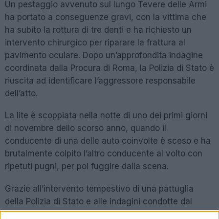
Un pestaggio avvenuto sul lungo Tevere delle Armi
ha portato a conseguenze gravi, con la vittima che
ha subito la rottura di tre denti e ha richiesto un
intervento chirurgico per riparare la frattura al
pavimento oculare. Dopo un’approfondita indagine
coordinata dalla Procura di Roma, la Polizia di Stato è
riuscita ad identificare l’aggressore responsabile
dell’atto.
La lite è scoppiata nella notte di uno dei primi giorni
di novembre dello scorso anno, quando il
conducente di una delle auto coinvolte è sceso e ha
brutalmente colpito l’altro conducente al volto con
ripetuti pugni, per poi fuggire dalla scena.
Grazie all’intervento tempestivo di una pattuglia
della Polizia di Stato e alle indagini condotte dal
commissariato Prati, è stato possibile identificare