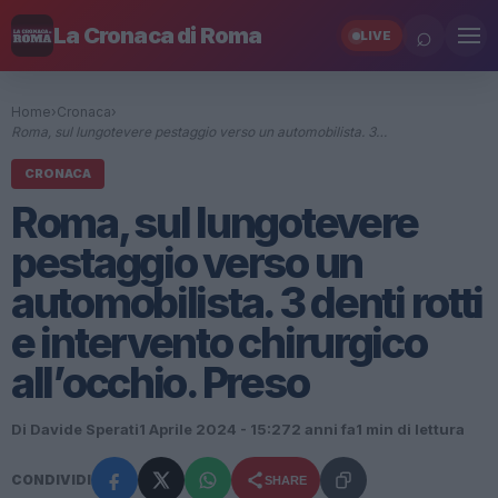
⌕
La Cronaca di Roma
LIVE
Home
›
Cronaca
›
Roma, sul lungotevere pestaggio verso un automobilista. 3…
CRONACA
Roma, sul lungotevere
pestaggio verso un
automobilista. 3 denti rotti
e intervento chirurgico
all’occhio. Preso
Di Davide Sperati
1 Aprile 2024 - 15:27
2 anni fa
1 min di lettura
CONDIVIDI
SHARE