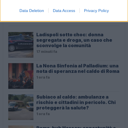
Data Deletion
Data Access
Privacy Policy
ULTIME NOTIZIE
Ladispoli sotto choc: donna
segregata e droga, un caso che
sconvolge la comunità
17 minuti fa
La Nona Sinfonia al Palladium: una
nota di speranza nel caldo di Roma
1 ora fa
Subiaco al caldo: ambulanze a
rischio e cittadini in pericolo. Chi
proteggerà la salute?
1 ora fa
Roma, hub Horeca: opportunità e