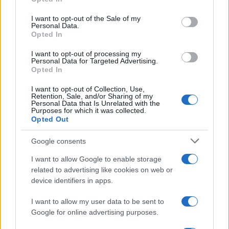
use your data for below specified purposes in below Google
condotte. Gli agenti del commissariato Prati hanno
consent section.
I want to opt-out of the Sale of my
eseguito la misura e l’indagato è stato trasferito in
Personal Data.
Opted In
carcere dopo gli adempimenti di rito.
I want to opt-out of processing my
Personal Data for Targeted Advertising.
Precedente
Opted In
Successiva
Meteo Roma – La
La Roma impatta a
sabbia del Sahara
I want to opt-out of Collection, Use,
Lecce, ma manca
Retention, Sale, and/or Sharing of my
arriva nella
un rigore
Personal Data that Is Unrelated with the
Capitale
Purposes for which it was collected.
Opted Out
Tag:
Google consents
cronaca roma
lungotevere
polizia
I want to allow Google to enable storage
related to advertising like cookies on web or
ARTICOLI CORRELATI
device identifiers in apps.
I want to allow my user data to be sent to
Google for online advertising purposes.