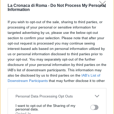
l’aggressore. Attraverso la collaborazione del
La Cronaca di Roma -
Do Not Process My Personal
Information
Distretto di Ostia e il supporto dei Carabinieri di
Pomezia, è stato individuato un 21enne residente
If you wish to opt-out of the sale, sharing to third parties, or
nella zona.
processing of your personal or sensitive information for
targeted advertising by us, please use the below opt-out
section to confirm your selection. Please note that after your
POTREBBE INTERESSARTI
opt-out request is processed you may continue seeing
interest-based ads based on personal information utilized by
ROMA Infermiere ruba materiale
us or personal information disclosed to third parties prior to
sanitario: arrestato
your opt-out. You may separately opt-out of the further
6 anni fa
disclosure of your personal information by third parties on the
IAB’s list of downstream participants. This information may
Torre Angela. Blitz della Polizia
also be disclosed by us to third parties on the
IAB’s List of
alle prime luci dell’alba
Downstream Participants
that may further disclose it to other
2 anni fa
third parties.
Please note that this website/app uses one or more Google
Personal Data Processing Opt Outs
Il Procuratore ha richiesto e ottenuto dal Giudice la
services and may gather and store information including but
misura cautelare della custodia in carcere per
not limited to your visit or usage behaviour. You may click to
I want to opt-out of the Sharing of my
personal data.
grant or deny consent to Google and its third-party tags to
l’indagato, basandosi sui risultati delle indagini
Opted In