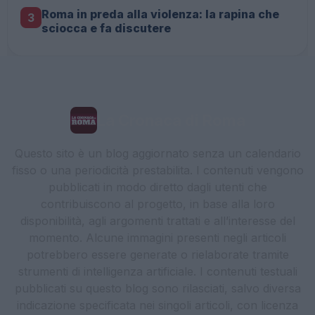
Roma in preda alla violenza: la rapina che
3
sciocca e fa discutere
La Cronaca di Roma
Questo sito è un blog aggiornato senza un calendario
fisso o una periodicità prestabilita. I contenuti vengono
pubblicati in modo diretto dagli utenti che
contribuiscono al progetto, in base alla loro
disponibilità, agli argomenti trattati e all’interesse del
momento. Alcune immagini presenti negli articoli
potrebbero essere generate o rielaborate tramite
strumenti di intelligenza artificiale. I contenuti testuali
pubblicati su questo blog sono rilasciati, salvo diversa
indicazione specificata nei singoli articoli, con licenza