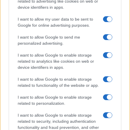
related to advertising like cookies on web or
device identifiers in apps.
Il più anziano dei tre ha compiuto 17 anni a novembre
scorso, mentre il più giovane ha solo 15 anni. Gli
I want to allow my user data to be sent to
evasi erano stati arrestati per reati di rapina e
Google for online advertising purposes.
traffico di droga. Due di loro sono considerati
I want to allow Google to send me
estremamente pericolosi dalla polizia, data la loro
personalized advertising.
predisposizione alla violenza, e si sospetta che
possano aver avuto un ruolo significativo nella rissa
I want to allow Google to enable storage
related to analytics like cookies on web or
che ha facilitato la loro fuga.
device identifiers in apps.
Fonte
I want to allow Google to enable storage
related to functionality of the website or app.
Precedente
Successiva
I want to allow Google to enable storage
Allerta Gialla per
Fiumicino:
Maltempo a Roma
related to personalization.
facciamo il punto
e nel Lazio: Piogge
sulle nuove rotte
Intense ma Caldo
I want to allow Google to enable storage
dell’aeroporto
Invariato
related to security, including authentication
functionality and fraud prevention, and other