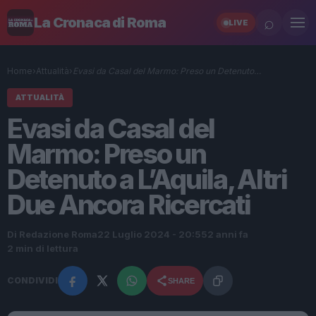
⌕
La Cronaca di Roma
LIVE
Home
›
Attualità
›
Evasi da Casal del Marmo: Preso un Detenuto…
ATTUALITÀ
Evasi da Casal del
Marmo: Preso un
Detenuto a L’Aquila, Altri
Due Ancora Ricercati
Di Redazione Roma
22 Luglio 2024 - 20:55
2 anni fa
2 min di lettura
CONDIVIDI
SHARE