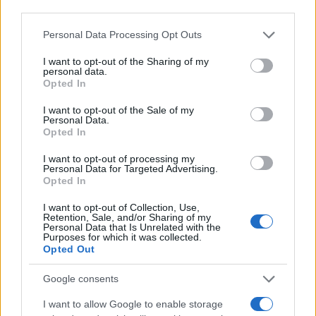
dolore mi ha donato tanto”
third parties.
2 anni fa
Please note that this website/app uses one or more Google
Personal Data Processing Opt Outs
services and may gather and store information including but
not limited to your visit or usage behaviour. You may click to
I want to opt-out of the Sharing of my
Una Rissa Come Diversivo per la
personal data.
grant or deny consent to Google and its third-party tags to
Opted In
Fuga
use your data for below specified purposes in below Google
consent section.
I want to opt-out of the Sale of my
Secondo le prime ricostruzioni, i tre evasi hanno
Personal Data.
Opted In
sfruttato il caos scatenato da una maxirissa che ha
coinvolto almeno cinquanta detenuti. I tre giovani di
I want to opt-out of processing my
Personal Data for Targeted Advertising.
nazionalità tunisina sono riusciti a scavalcare il muro
Opted In
di cinta dell’istituto, mettendosi in fuga.
I want to opt-out of Collection, Use,
Immediatamente, le autorità hanno diffuso le foto dei
Retention, Sale, and/or Sharing of my
Personal Data that Is Unrelated with the
fuggitivi a tutte le pattuglie delle forze dell’ordine,
Purposes for which it was collected.
aumentando la sorveglianza nelle stazioni
Opted Out
ferroviarie.
Google consents
I want to allow Google to enable storage
Identità e Crimini dei Fuggitivi