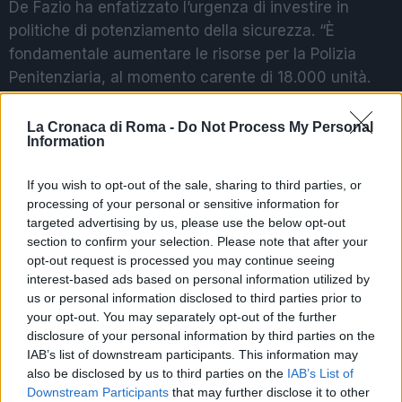
De Fazio ha enfatizzato l’urgenza di investire in
politiche di potenziamento della sicurezza. “È
fondamentale aumentare le risorse per la Polizia
Penitenziaria, al momento carente di 18.000 unità.
Purtroppo, né il ministro della Giustizia, Carlo Nordio,
né il Governo sembrano interessati quando
La Cronaca di Roma -
Do Not Process My Personal
Information
accadono eventi di questa natura, ignorando che la
situazione potrebbe rapidamente deteriorarsi
If you wish to opt-out of the sale, sharing to third parties, or
ulteriormente”, ha concluso.
processing of your personal or sensitive information for
targeted advertising by us, please use the below opt-out
section to confirm your selection. Please note that after your
POTREBBE INTERESSARTI
opt-out request is processed you may continue seeing
interest-based ads based on personal information utilized by
Chiara Ferragni e Fedez si
us or personal information disclosed to third parties prior to
lasciano: confermato dopo le
your opt-out. You may separately opt-out of the further
voci di crisi
disclosure of your personal information by third parties on the
2 anni fa
IAB’s list of downstream participants. This information may
Giovanni Allevi a Sanremo: “Ho
also be disclosed by us to third parties on the
IAB’s List of
perso tutto con la malattia, ma il
Downstream Participants
that may further disclose it to other