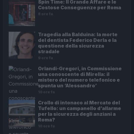
Spin Time: Il Grande Affare e le
Costose Conseguenze per Roma
8 ore fa
Tragedia alla Balduina: la morte
del dentista Federico Derla e la
questione della sicurezza
stradale
9 ore fa
Orlandi-Gregori, in Commissione
una conoscente di Mirella: il
mistero del numero telefonico e
spunta un ‘Alessandro’
10 ore fa
Crollo di intonaco al Mercato del
Tufello: un campanello d’allarme
per la sicurezza degli anziani a
Roma?
10 ore fa