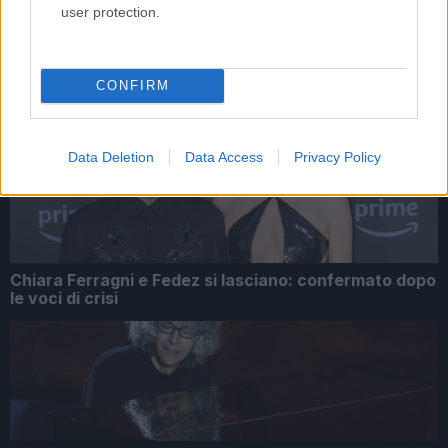
user protection.
Tag:
live
CONFIRM
ARTICOLI CORRELATI
Data Deletion
Data Access
Privacy Policy
Chiara Ferragni e Fedez si lasciano: confermato dopo
le voci di crisi