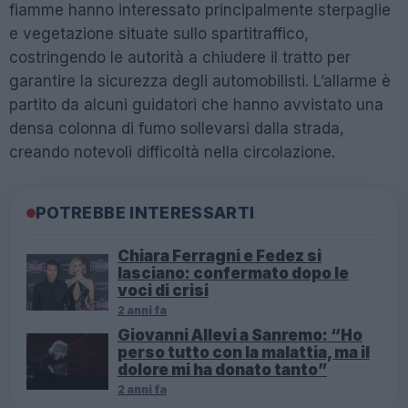
fiamme hanno interessato principalmente sterpaglie
e vegetazione situate sullo spartitraffico,
costringendo le autorità a chiudere il tratto per
garantire la sicurezza degli automobilisti. L’allarme è
partito da alcuni guidatori che hanno avvistato una
densa colonna di fumo sollevarsi dalla strada,
creando notevoli difficoltà nella circolazione.
POTREBBE INTERESSARTI
Chiara Ferragni e Fedez si
lasciano: confermato dopo le
voci di crisi
2 anni fa
Giovanni Allevi a Sanremo: “Ho
perso tutto con la malattia, ma il
dolore mi ha donato tanto”
2 anni fa