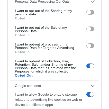
Please note that this website/app uses one or more Google
Personal Data Processing Opt Outs
services and may gather and store information including but
not limited to your visit or usage behaviour. You may click to
I want to opt-out of the Sharing of my
personal data.
grant or deny consent to Google and its third-party tags to
Opted In
use your data for below specified purposes in below Google
consent section.
I want to opt-out of the Sale of my
Personal Data.
Opted In
I want to opt-out of processing my
Personal Data for Targeted Advertising.
Un Altro Incidente in Via della
Opted In
Magliana
I want to opt-out of Collection, Use,
Retention, Sale, and/or Sharing of my
Personal Data that Is Unrelated with the
A partire dalle ore 15:00, due squadre dei vigili del
Purposes for which it was collected.
fuoco e due autobotti erano già impegnate in un
Opted Out
altro intervento su un vasto incendio di vegetazione
Google consents
in via Commendatore Azelio Marsicola, vicino a via
della Magliana. Anche in questo caso è stato
I want to allow Google to enable storage
related to advertising like cookies on web or
necessario il supporto del Dos per coordinare le
device identifiers in apps.
operazioni di spegnimento e il contributo di due