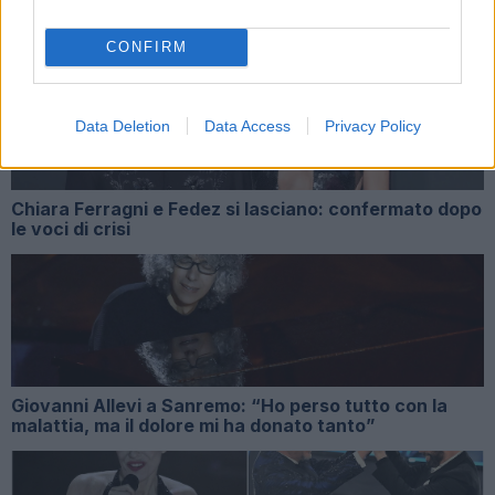
ARTICOLI CORRELATI
CONFIRM
Data Deletion
Data Access
Privacy Policy
Chiara Ferragni e Fedez si lasciano: confermato dopo
le voci di crisi
Giovanni Allevi a Sanremo: “Ho perso tutto con la
malattia, ma il dolore mi ha donato tanto”