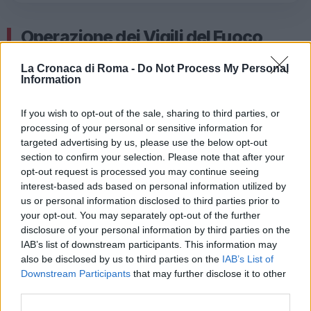
Operazione dei Vigili del Fuoco
Dopo la segnalazione ricevuta dalla Sala operativa
La Cronaca di Roma -
Do Not Process My Personal
Information
dei vigili del fuoco del Comando provinciale di Roma,
due squadre di pompieri e due autobotti sono
If you wish to opt-out of the sale, sharing to third parties, or
arrivate immediatamente sul luogo dell’incendio. Gli
processing of your personal or sensitive information for
operatori hanno subito iniziato le operazioni di
targeted advertising by us, please use the below opt-out
spegnimento per mettere in sicurezza l’area e
section to confirm your selection. Please note that after your
opt-out request is processed you may continue seeing
permettere una rapida riapertura del traffico.
interest-based ads based on personal information utilized by
Nonostante la rapidità dell’intervento, si sono creati
us or personal information disclosed to third parties prior to
inevitabili disagi con notevoli code.
your opt-out. You may separately opt-out of the further
disclosure of your personal information by third parties on the
IAB’s list of downstream participants. This information may
also be disclosed by us to third parties on the
IAB’s List of
Downstream Participants
that may further disclose it to other
third parties.