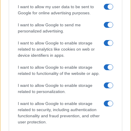
moduli antincendio.
I want to allow my user data to be sent to
Google for online advertising purposes.
La situazione si è rivelata critica su più fronti,
I want to allow Google to send me
sottolineando l’importanza di interventi tempestivi da
personalized advertising.
parte delle squadre di emergenza per minimizzare i
disagi e garantire la sicurezza della popolazione.
I want to allow Google to enable storage
related to analytics like cookies on web or
Fonte
device identifiers in apps.
I want to allow Google to enable storage
Precedente
Successiva
related to functionality of the website or app.
Caldo Africano in
Tragico Incidente
Arrivo:
a Fiumicino:
I want to allow Google to enable storage
Temperature fino
Ciclista 71enne
related to personalization.
a 40 Gradi
Muore sul Colpo
I want to allow Google to enable storage
related to security, including authentication
Tag:
live
functionality and fraud prevention, and other
user protection.