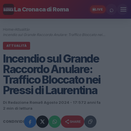
⌕
La Cronaca di Roma
LIVE
Home
›
Attualità
›
Incendio sul Grande Raccordo Anulare: Traffico Bloccato nei…
ATTUALITÀ
Incendio sul Grande
Raccordo Anulare:
Traffico Bloccato nei
Pressi di Laurentina
Di Redazione Roma
6 Agosto 2024 - 17:57
2 anni fa
2 min di lettura
CONDIVIDI
SHARE