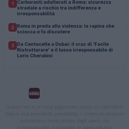
Carburanti adulterati a Roma: sicurezza
1
stradale a rischio tra indifferenza e
irresponsabilità
Roma in preda alla violenza: la rapina che
2
sciocca e fa discutere
Da Centocelle a Dubai: il crac di ‘Facile
3
Ristrutturare’ e il lusso irresponsabile di
Loris Cherubini
La Cronaca di Roma
Questo sito è un blog aggiornato senza un calendario
fisso o una periodicità prestabilita. I contenuti vengono
pubblicati in modo diretto dagli utenti che
contribuiscono al progetto, in base alla loro