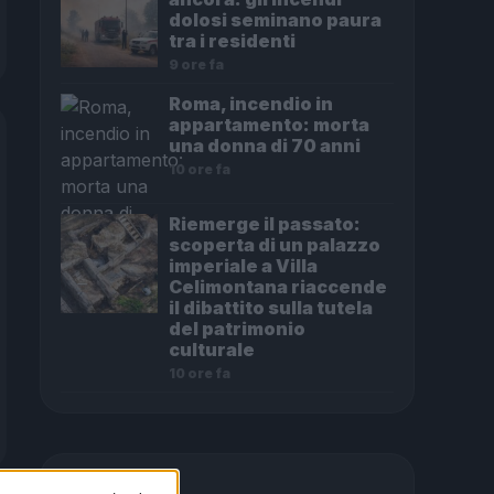
dolosi seminano paura
tra i residenti
9 ore fa
Roma, incendio in
appartamento: morta
una donna di 70 anni
10 ore fa
Riemerge il passato:
scoperta di un palazzo
imperiale a Villa
Celimontana riaccende
il dibattito sulla tutela
del patrimonio
culturale
10 ore fa
PIÙ LETTE