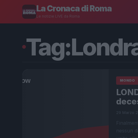
La Cronaca di Roma
Le notizie LIVE da Roma
Tag:
Londr
MONDO
LOND
dece
29 Marzo 2
Finalment
nessun d