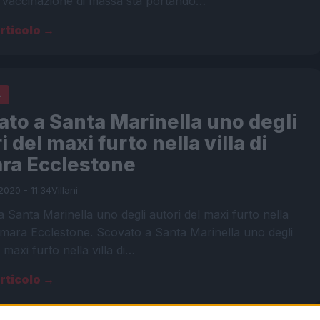
a vaccinazione di massa sta portando…
articolo →
A
to a Santa Marinella uno degli
i del maxi furto nella villa di
ra Ecclestone
2020 - 11:34
Villani
 Santa Marinella uno degli autori del maxi furto nella
Tamara Ecclestone. Scovato a Santa Marinella uno degli
 maxi furto nella villa di…
articolo →