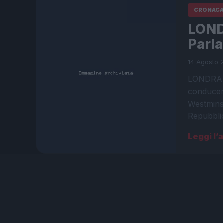
CRONAC
LONDR
Parl
14 Agosto 2
LONDRA Au
conducen
Westminst
Repubbli
Leggi l’