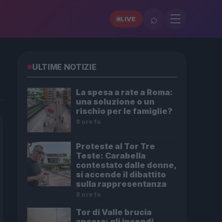
⌕
LIVE
ULTIME NOTIZIE
La spesa a rate a Roma:
una soluzione o un
rischio per le famiglie?
8 ore fa
Proteste al Tor Tre
Teste: Carabella
contestato dalle donne,
si accende il dibattito
sulla rappresentanza
8 ore fa
Tor di Valle brucia
ancora: gli incendi