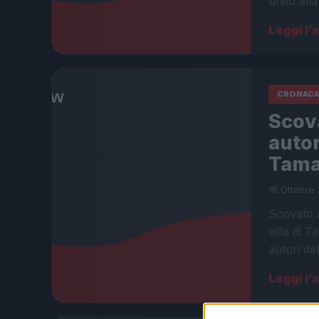
unito all
Leggi l’
CRONAC
Scova
autor
Tama
18 Ottobre 
Scovato a
villa di 
autori del
Leggi l’