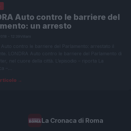
A
A Auto contro le barriere del
amento: un arresto
018 - 12:39
Villani
to contro le barriere del Parlamento: arrestato il
te. LONDRA Auto contro le barriere del Parlamento di
er, nel cuore della città. L’episodio – riporta La
ca –…
articolo →
La Cronaca di Roma