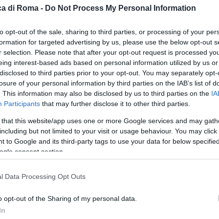
a di Roma -
Do Not Process My Personal Information
A
A ORA Attentato terroristico a
to opt-out of the sale, sharing to third parties, or processing of your per
formation for targeted advertising by us, please use the below opt-out s
ra
r selection. Please note that after your opt-out request is processed y
eing interest-based ads based on personal information utilized by us or
2020 - 16:57
Iksnik
disclosed to third parties prior to your opt-out. You may separately opt-
a metropolitana britannica ha fatto sapere via Twitter che
losure of your personal information by third parties on the IAB’s list of
. This information may also be disclosed by us to third parties on the
IA
ersone sono state accoltellate poco fa a sud di Londra.
Participants
that may further disclose it to other third parties.
stimoni hanno riferito di aver udito…
 that this website/app uses one or more Google services and may gath
articolo →
including but not limited to your visit or usage behaviour. You may click 
 to Google and its third-party tags to use your data for below specifi
ogle consent section.
TÀ
l Data Processing Opt Outs
A La lettera del padre di Jack:
o opt-out of the Sharing of my personal data.
 strumentalizzate la sua
In