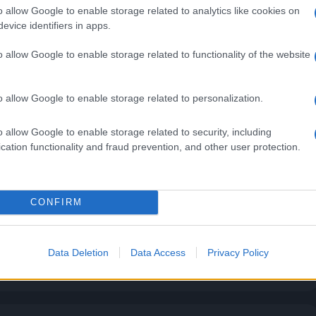
o allow Google to enable storage related to analytics like cookies on
idge. La polizia, intervenuta dopo…
evice identifiers in apps.
articolo →
o allow Google to enable storage related to functionality of the website
o allow Google to enable storage related to personalization.
A
sarà trasferito al Bambin Gesù
o allow Google to enable storage related to security, including
cation functionality and fraud prevention, and other user protection.
oma
e 2018 - 18:23
Sara Mariani
’ trasferito al Bambino Gesù di Roma: il bambino è in
CONFIRM
 un trapianto di midollo perché affetto da rara malattia
 E’ corsa contro il…
Data Deletion
Data Access
Privacy Policy
articolo →