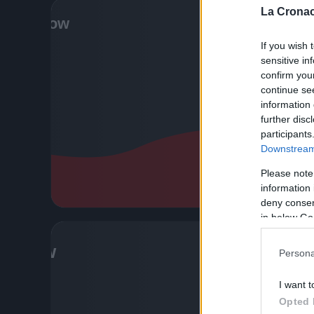
La Cronac
CRONAC
ULTIM
If you wish 
sensitive in
Lond
confirm you
continue se
2 Febbraio 
information 
La polizi
further disc
participants
diverse p
Downstream 
Alcuni te
Please note
Leggi l’
information 
deny consent
in below Go
ATTUALI
Persona
LONDR
I want t
“Non
Opted 