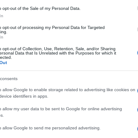
e”
o opt-out of the Sale of my Personal Data.
2019 - 14:17
Eleim 28
In
 lettera del padre del ragazzo ucciso nell’attentato sul
to opt-out of processing my Personal Data for Targeted
idge: “Jack era orgoglioso, aveva un’intelligenza che
ing.
In
 tutto. Era orgogliosamente leale. Amava la musica,
angiare…
o opt-out of Collection, Use, Retention, Sale, and/or Sharing
ersonal Data that Is Unrelated with the Purposes for which it
lected.
articolo →
Out
consents
TÀ
o allow Google to enable storage related to advertising like cookies on
entatore di Londra era un ex
evice identifiers in apps.
nuto
o allow my user data to be sent to Google for online advertising
s.
e 2019 - 08:22
Eleim 28
tore di Londra era un ex detenuto. La polizia londinese
to allow Google to send me personalized advertising.
o un uomo che correva con un coltello in mano sul