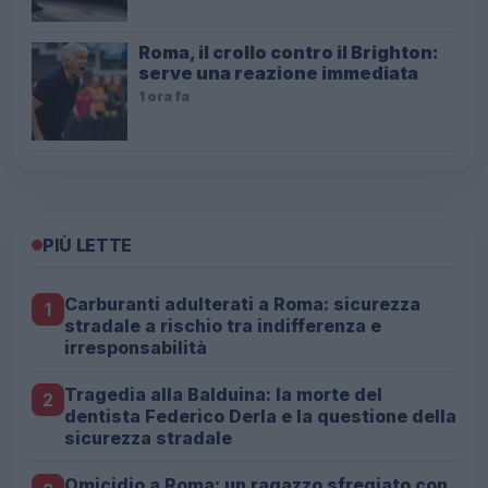
Roma, il crollo contro il Brighton:
serve una reazione immediata
1 ora fa
PIÙ LETTE
Carburanti adulterati a Roma: sicurezza
1
stradale a rischio tra indifferenza e
irresponsabilità
Tragedia alla Balduina: la morte del
2
dentista Federico Derla e la questione della
sicurezza stradale
Omicidio a Roma: un ragazzo sfregiato con