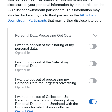
disclosure of your personal information by third parties on the
IAB’s list of downstream participants. This information may
also be disclosed by us to third parties on the
IAB’s List of
Downstream Participants
that may further disclose it to other
third parties.
Please note that this website/app uses one or more Google
Personal Data Processing Opt Outs
services and may gather and store information including but
not limited to your visit or usage behaviour. You may click to
I want to opt-out of the Sharing of my
personal data.
grant or deny consent to Google and its third-party tags to
Opted In
use your data for below specified purposes in below Google
consent section.
CRONACA
I want to opt-out of the Sale of my
Personal Data.
REGIONE LAZIO – ECOTECH
Opted In
Avviata indagine sulla fornitura
I want to opt-out of processing my
delle mascherine
Personal Data for Targeted Advertising.
Opted In
23 Aprile 2020 - 20:50
Iksnik
I want to opt-out of Collection, Use,
Avviata l’indagine dalla Procura di Roma
Retention, Sale, and/or Sharing of my
Personal Data that Is Unrelated with the
sull’appalto affidato dalla Regione Lazio alla
Purposes for which it was collected.
Ecotech di Frascati relativo alla fornitura di 9,5
Opted Out