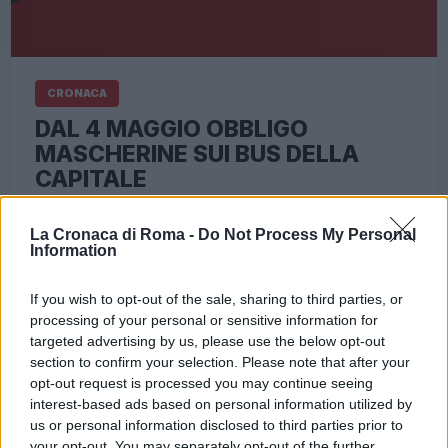
CRONACA
DAL 4 MAGGIO OBBLIGO
MASCHERINE SUI BUS DELLA
CAPITALE
26 Aprile 2020 - 17:49
Iksnik
La Cronaca di Roma -
Do Not Process My Personal
Dal 4 maggio obbligo mascherine sui bus della
Information
Capitale. Stando alle linee guida riguardanti il
trasporto pubblico nella fase due, e che saranno
If you wish to opt-out of the sale, sharing to third parties, or
allegate al DPCM che il…
processing of your personal or sensitive information for
targeted advertising by us, please use the below opt-out
Leggi l’articolo →
section to confirm your selection. Please note that after your
opt-out request is processed you may continue seeing
interest-based ads based on personal information utilized by
us or personal information disclosed to third parties prior to
your opt-out. You may separately opt-out of the further