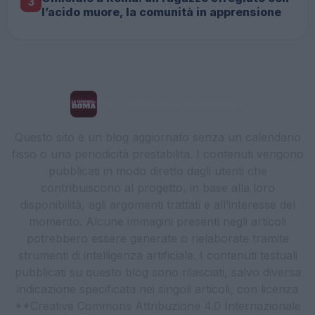
3
l’acido muore, la comunità in apprensione
La Cronaca di Roma
Questo sito è un blog aggiornato senza un calendario
fisso o una periodicità prestabilita. I contenuti vengono
pubblicati in modo diretto dagli utenti che
contribuiscono al progetto, in base alla loro
disponibilità, agli argomenti trattati e all’interesse del
momento. Alcune immagini presenti negli articoli
potrebbero essere generate o rielaborate tramite
strumenti di intelligenza artificiale. I contenuti testuali
pubblicati su questo blog sono rilasciati, salvo diversa
indicazione specificata nei singoli articoli, con licenza
**Creative Commons Attribuzione 4.0 Internazionale