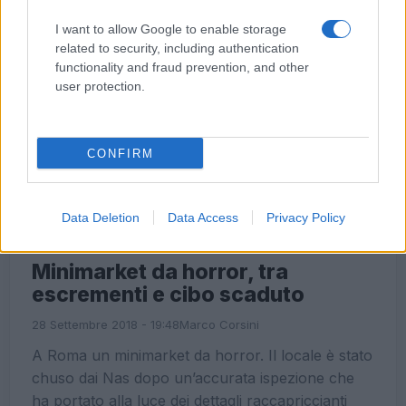
I want to allow Google to enable storage
related to security, including authentication
functionality and fraud prevention, and other
user protection.
CONFIRM
Data Deletion
Data Access
Privacy Policy
CRONACA
Minimarket da horror, tra
escrementi e cibo scaduto
28 Settembre 2018 - 19:48
Marco Corsini
A Roma un minimarket da horror. Il locale è stato
chuso dai Nas dopo un’accurata ispezione che
ha portato alla luce dei dettagli raccapriccianti