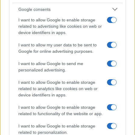
Google consents
I want to allow Google to enable storage
related to advertising like cookies on web or
device identifiers in apps.
I want to allow my user data to be sent to
CRONACA
Google for online advertising purposes.
Cocaina nelle mutande:
I want to allow Google to send me
arrestato il rapper Mr. Melt
personalized advertising.
28 Ottobre 2019 - 08:30
Eleim 28
I want to allow Google to enable storage
ROMA Guai nella capitale per Mr. Melt, rapper
related to analytics like cookies on web or
device identifiers in apps.
romano che vive ad Amsterdam, trovato con
della cocaina nelle mutande. La polizia ha
I want to allow Google to enable storage
arrestato due giorni fa a piazza…
related to functionality of the website or app.
Leggi l’articolo →
I want to allow Google to enable storage
related to personalization.