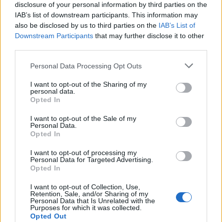
disclosure of your personal information by third parties on the
ROMA E DINTORNI
IAB’s list of downstream participants. This information may
ROMA Raggi: “Via bancarelle da
also be disclosed by us to third parties on the
IAB’s List of
portici Piazza Vittorio”
Downstream Participants
that may further disclose it to other
third parties.
19 Febbraio 2020 - 17:41
Giulio Piras
Please note that this website/app uses one or more Google
Personal Data Processing Opt Outs
ROMA E’ una Virginia Raggi molto soddisfatta
services and may gather and store information including but
quella che annuncia su Facebook l’addio alle
not limited to your visit or usage behaviour. You may click to
I want to opt-out of the Sharing of my
personal data.
bancarele posizionate sotto i portici di Piazza
grant or deny consent to Google and its third-party tags to
Opted In
use your data for below specified purposes in below Google
Vittorio quartiere Esquilino. ROMA La Sindaca
consent section.
I want to opt-out of the Sale of my
Raggi…
Personal Data.
Opted In
Leggi l’articolo →
I want to opt-out of processing my
Personal Data for Targeted Advertising.
Opted In
I want to opt-out of Collection, Use,
Retention, Sale, and/or Sharing of my
Personal Data that Is Unrelated with the
Purposes for which it was collected.
Opted Out