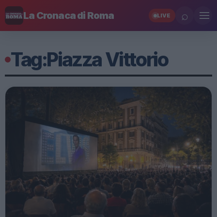
⌕
La Cronaca di Roma
LIVE
Tag:
Piazza Vittorio