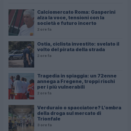
Calciomercato Roma: Gasperini
alza la voce, tensioni con la
società e futuro incerto
2 ore fa
Ostia, ciclista investito: svelato il
volto del pirata della strada
2 ore fa
Tragedia in spiaggia: un 72enne
annega a Fregene, troppi rischi
per i più vulnerabili
2 ore fa
Verduraio o spacciatore? L’ombra
della droga sul mercato di
Trionfale
3 ore fa