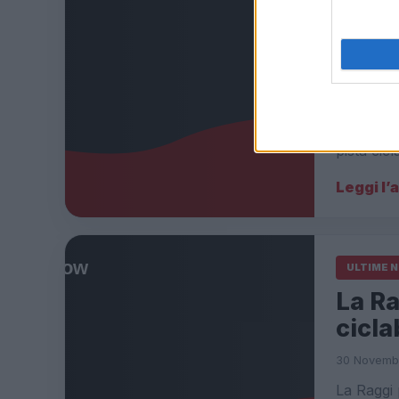
ROMA
ricev
13 Dicembr
ROMA Ragg
via Tusco
pista cic
Leggi l’
ULTIME 
La Ra
cicla
30 Novembr
La Raggi 