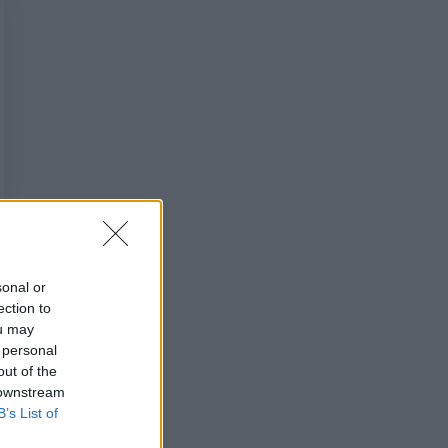
sonal or
ection to
ou may
 personal
out of the
 downstream
B’s List of