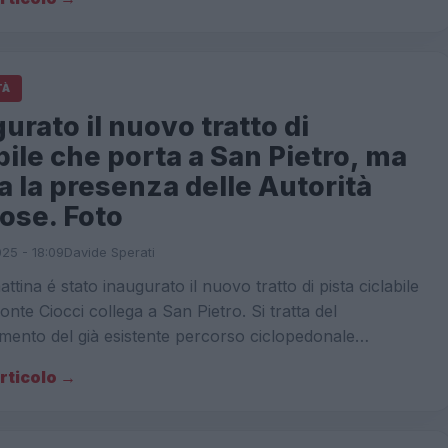
TÀ
urato il nuovo tratto di
bile che porta a San Pietro, ma
 la presenza delle Autorità
iose. Foto
025 - 18:09
Davide Sperati
ttina é stato inaugurato il nuovo tratto di pista ciclabile
nte Ciocci collega a San Pietro. Si tratta del
mento del già esistente percorso ciclopedonale…
articolo →