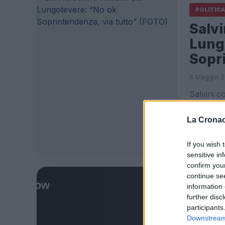
POLITICA
Salvi
Lung
Sopri
5 Maggio 20
Salvini c
via tutto
della Leg
La Cronac
Leggi l’
If you wish 
sensitive in
confirm you
continue se
ULTIME 
information 
further disc
Via L
participants
risch
Downstream 