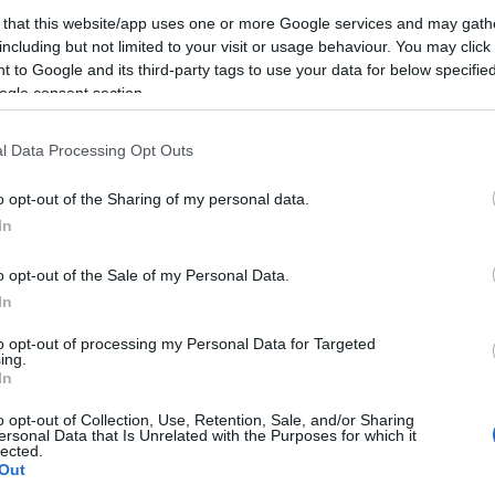
 that this website/app uses one or more Google services and may gath
 2021 - 18:19
Katiba
including but not limited to your visit or usage behaviour. You may click 
to di Santori e Picca (Lega) sulla gestione dei lavori da
 to Google and its third-party tags to use your data for below specifi
 M5S Roma, quartiere San Giovanni. La nuova viabilità
ogle consent section.
 creazione della pista ciclabile…
l Data Processing Opt Outs
articolo →
o opt-out of the Sharing of my personal data.
In
A
o opt-out of the Sale of my Personal Data.
 si scontrano in bici sulla pista
In
bile: un morto
to opt-out of processing my Personal Data for Targeted
ing.
In
 2020 - 09:36
Katiba
te avvenuto ieri sera in zona Lungotevere; la vittima è un
o opt-out of Collection, Use, Retention, Sale, and/or Sharing
ersonal Data that Is Unrelated with the Purposes for which it
irca sessant’anni non ancora identificato Roma, scontro
lected.
a ciclisti su una pista ciclabile. Ieri…
Out