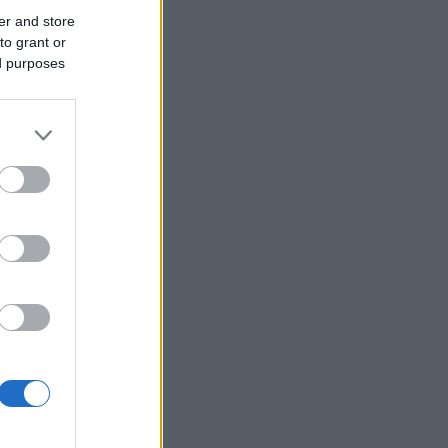
er and store
to grant or
ed purposes