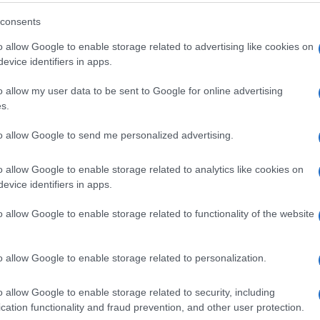
articolo →
consents
o allow Google to enable storage related to advertising like cookies on
evice identifiers in apps.
NOTIZIE ROMA
o allow my user data to be sent to Google for online advertising
 pista ciclabile su via
s.
tana, le parole della Raggi
to allow Google to send me personalized advertising.
019 - 10:17
Erika Nardocchi
o allow Google to enable storage related to analytics like cookies on
ta ciclabile su via Nomentana presente anche la
evice identifiers in apps.
aggi all’inaugurazione Nuova pista ciclabile su via
a – La nuova pista su via Nomentana, tra Porta Pia…
o allow Google to enable storage related to functionality of the website
articolo →
o allow Google to enable storage related to personalization.
o allow Google to enable storage related to security, including
IANO
cation functionality and fraud prevention, and other user protection.