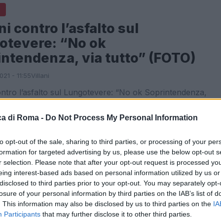
ni contro l’asfalto sul
otevere: “No ok
ntendenza, via tutto” (FOTO)
21 - 11:55
Villani
ontro l’asfalto sul Lungotevere: “No ok Soprintendenza,
”. Salvini contro l’asfalto sul Lungotevere. Anche il leader
a ha voluto dire la propria sulla polemica relativa…
a di Roma -
Do Not Process My Personal Information
articolo →
to opt-out of the sale, sharing to third parties, or processing of your per
formation for targeted advertising by us, please use the below opt-out s
r selection. Please note that after your opt-out request is processed y
eing interest-based ads based on personal information utilized by us or
NOTIZIE ROMA
disclosed to third parties prior to your opt-out. You may separately opt-
losure of your personal information by third parties on the IAB’s list of
a Spezia, la nuova viabilità
. This information may also be disclosed by us to third parties on the
IA
iosa per i residenti
Participants
that may further disclose it to other third parties.