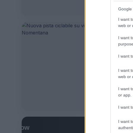
Leggi l’
Google 
I want t
web or d
ULTIME 
I want t
Nuova
purpose
Nomen
I want 
25 Luglio 2
I want t
Nuova pis
web or d
sindaca R
Nomentan
I want t
or app.
Leggi l’
I want t
I want t
PRIMO P
authenti