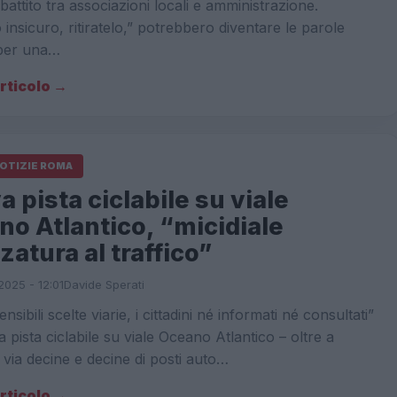
battito tra associazioni locali e amministrazione.
 insicuro, ritiratelo,” potrebbero diventare le parole
 per una…
articolo →
NOTIZIE ROMA
 pista ciclabile su viale
o Atlantico, “micidiale
zatura al traffico”
2025 - 12:01
Davide Sperati
sibili scelte viarie, i cittadini né informati né consultati”
 pista ciclabile su viale Oceano Atlantico – oltre a
via decine e decine di posti auto…
articolo →