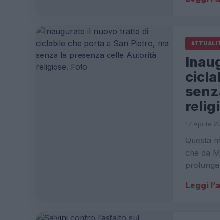
ATTUALI
Inaug
cicla
senza
relig
17 Aprile 2
Questa ma
che da Mo
prolunga
Leggi l’