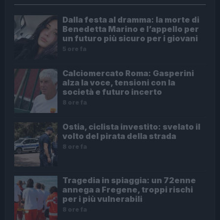
Dalla festa al dramma: la morte di
Benedetta Marino e l’appello per
un futuro più sicuro per i giovani
5 ore fa
Calciomercato Roma: Gasperini
alza la voce, tensioni con la
società e futuro incerto
8 ore fa
Ostia, ciclista investito: svelato il
volto del pirata della strada
8 ore fa
Tragedia in spiaggia: un 72enne
annega a Fregene, troppi rischi
per i più vulnerabili
8 ore fa