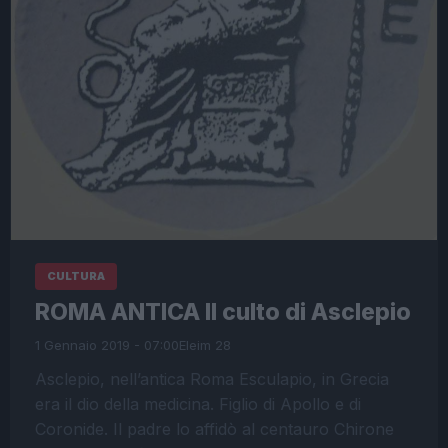
CULTURA
ROMA ANTICA Il culto di Asclepio
1 Gennaio 2019 - 07:00
Eleim 28
Asclepio, nell’antica Roma Esculapio, in Grecia
era il dio della medicina. Figlio di Apollo e di
Coronide. Il padre lo affidò al centauro Chirone