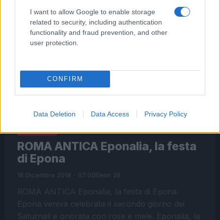
I want to allow Google to enable storage
related to security, including authentication
functionality and fraud prevention, and other
user protection.
CONFIRM
Data Deletion
Data Access
Privacy Policy
CULTURA
ROMA ANTICA Eponalia, la festa
di Epona
18 Dicembre 2018 - 07:00
Eleim 28
ROMA ANTICA Eponalia, la festa di Epona.
Epona veniva celebrata il secondo giorno dei
Saturnali e onorata con rose e mele. Eponalia, la