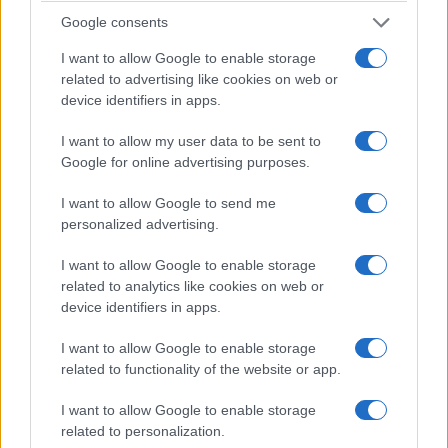
Google consents
I want to allow Google to enable storage
related to advertising like cookies on web or
device identifiers in apps.
I want to allow my user data to be sent to
Google for online advertising purposes.
CULTURA
ROMA ANTICA Le Opalia
I want to allow Google to send me
personalized advertising.
19 Dicembre 2018 - 08:00
Eleim 28
ROMA ANTICA Le Opalia sono delle feste in
I want to allow Google to enable storage
related to analytics like cookies on web or
onore di Opi. Divinità romana personificazione
device identifiers in apps.
della terra e dispensatrice dell’abbondanza
agraria. La tradizione romana le attribuisce origini
I want to allow Google to enable storage
sabine in quanto…
related to functionality of the website or app.
Leggi l’articolo →
I want to allow Google to enable storage
related to personalization.