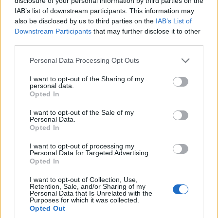
disclosure of your personal information by third parties on the
IAB’s list of downstream participants. This information may
20 Dicembre 2018 - 08:00
Eleim 28
also be disclosed by us to third parties on the
IAB’s List of
ROMA ANTICA I Sigillaria: statuette in terracotta,
Downstream Participants
that may further disclose it to other
rappresentazioni dei Lari domestici. I Lari erano
third parties.
figure della mitologia romana. Rappresentavano
Please note that this website/app uses one or more Google
Personal Data Processing Opt Outs
gli spiriti protettori degli antenati che, secondo
services and may gather and store information including but
tradizione, vegliavano sul…
not limited to your visit or usage behaviour. You may click to
I want to opt-out of the Sharing of my
personal data.
grant or deny consent to Google and its third-party tags to
Opted In
Leggi l’articolo →
use your data for below specified purposes in below Google
consent section.
I want to opt-out of the Sale of my
Personal Data.
Opted In
I want to opt-out of processing my
Personal Data for Targeted Advertising.
Opted In
I want to opt-out of Collection, Use,
Retention, Sale, and/or Sharing of my
Personal Data that Is Unrelated with the
Purposes for which it was collected.
Opted Out