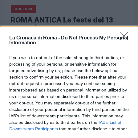
CULTURA
ROMA ANTICA Le feste del 13
novembre
La Cronaca di Roma -
Do Not Process My Personal
13 Novembre 2018 - 07:00
Eleim 28
Information
Diverse le feste del 13 novembre nell’antica
Roma. Oltre all’Inventio Osiridis e i Ludi Plebei
If you wish to opt-out of the sale, sharing to third parties, or
venivano celebrate altre ricorrenze dedicate ad
processing of your personal or sensitive information for
targeted advertising by us, please use the below opt-out
altre divinità. Di seguito le feste del…
section to confirm your selection. Please note that after your
opt-out request is processed you may continue seeing
Leggi l’articolo →
interest-based ads based on personal information utilized by
us or personal information disclosed to third parties prior to
your opt-out. You may separately opt-out of the further
disclosure of your personal information by third parties on the
IAB’s list of downstream participants. This information may
also be disclosed by us to third parties on the
IAB’s List of
Downstream Participants
that may further disclose it to other
third parties.