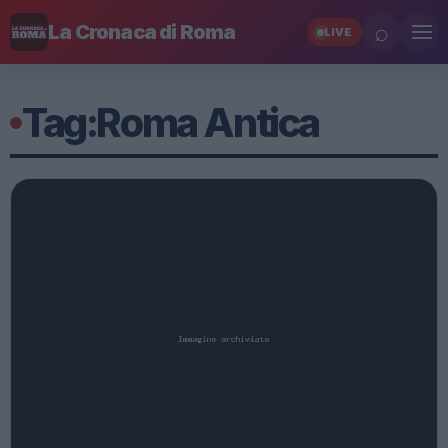
⌕
La Cronaca di Roma
LIVE
Tag:
Roma Antica