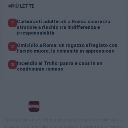
PIÙ LETTE
Carburanti adulterati a Roma: sicurezza
1
stradale a rischio tra indifferenza e
irresponsabilità
Omicidio a Roma: un ragazzo sfregiato con
2
l’acido muore, la comunità in apprensione
Incendio al Trullo: paura e caos in un
3
condominio romano
La Cronaca di Roma
Questo sito è un blog aggiornato senza un calendario
fisso o una periodicità prestabilita. I contenuti vengono