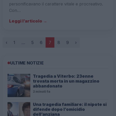
personificavano il carattere vitale e procreativo.
Con…
Leggi l’articolo →
Paginazione
‹
1
…
5
6
7
8
9
›
ULTIME NOTIZIE
Tragedia a Viterbo: 23enne
trovata morta in un magazzino
abbandonato
2 minuti fa
Una tragedia familiare: il nipote si
difende dopo l’omicidio
dell’anziana