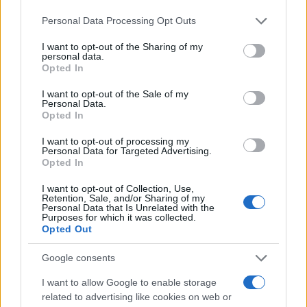
Please note that this website/app uses one or more Google
Personal Data Processing Opt Outs
services and may gather and store information including but
not limited to your visit or usage behaviour. You may click to
I want to opt-out of the Sharing of my
personal data.
grant or deny consent to Google and its third-party tags to
Opted In
use your data for below specified purposes in below Google
consent section.
I want to opt-out of the Sale of my
Personal Data.
Opted In
I want to opt-out of processing my
Personal Data for Targeted Advertising.
Opted In
CULTURA
I want to opt-out of Collection, Use,
ROMA ANTICA Le battaglie di
Retention, Sale, and/or Sharing of my
Personal Data that Is Unrelated with the
Bedriaco
Purposes for which it was collected.
Opted Out
24 Ottobre 2018 - 07:00
Eleim 28
Google consents
ROMA ANTICA Bedriaco era una località della
Gallia transpadana distante circa 20 miglia da
I want to allow Google to enable storage
Cremona. Situata sulla via che da Cremona
related to advertising like cookies on web or