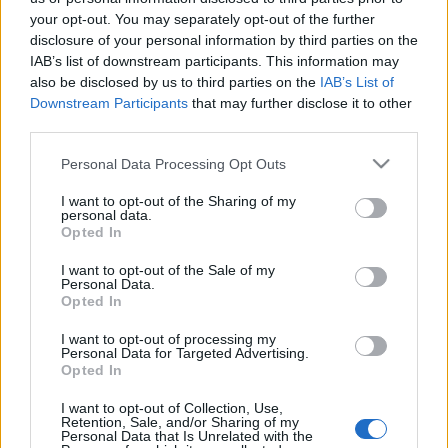
salvaguardare la solidarietà
romana
your opt-out. You may separately opt-out of the further
disclosure of your personal information by third parties on the
34 minuti fa
IAB’s list of downstream participants. This information may
Ragazzo colpito da fulmine su
also be disclosed by us to third parties on the
IAB’s List of
Monte Livata, condizioni
Downstream Participants
that may further disclose it to other
stazionarie: prognosi resta
third parties.
riservata
39 minuti fa
Please note that this website/app uses one or more Google
Personal Data Processing Opt Outs
services and may gather and store information including but
Corto circuito al Policlinico
not limited to your visit or usage behaviour. You may click to
I want to opt-out of the Sharing of my
Gemelli: evacuazione e timori per
personal data.
grant or deny consent to Google and its third-party tags to
la sicurezza dei pazienti
Opted In
use your data for below specified purposes in below Google
1 ora fa
consent section.
I want to opt-out of the Sale of my
Personal Data.
Pinocchio a Villa d’Este: una
Opted In
celebrazione culturale per un
burattino senza tempo
I want to opt-out of processing my
Personal Data for Targeted Advertising.
2 ore fa
Opted In
La Capannina riapre: un simbolo di
I want to opt-out of Collection, Use,
Retention, Sale, and/or Sharing of my
speranza e sfida per il futuro di
Personal Data that Is Unrelated with the
Ostia