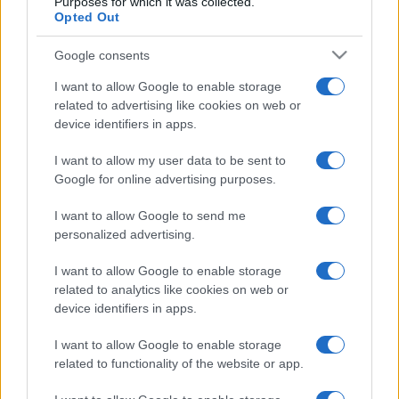
Purposes for which it was collected.
Opted Out
2 ore fa
Google consents
I want to allow Google to enable storage
related to advertising like cookies on web or
PIÙ LETTE
device identifiers in apps.
I want to allow my user data to be sent to
Carburanti adulterati a Roma: sicurezza
1
Google for online advertising purposes.
stradale a rischio tra indifferenza e
irresponsabilità
I want to allow Google to send me
personalized advertising.
Omicidio a Roma: un ragazzo sfregiato con
2
l’acido muore, la comunità in apprensione
I want to allow Google to enable storage
related to analytics like cookies on web or
Incendio al Trullo: paura e caos in un
3
device identifiers in apps.
condominio romano
I want to allow Google to enable storage
related to functionality of the website or app.