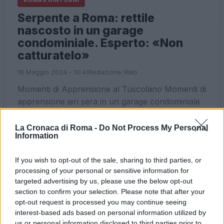
ROMA E DINTORNI
Serpente a Roma: rettile
nascosto in un garage
condominiale. Esperto: «Non
catturatelo»
18 Maggio 2024 - 10:41
Redazione Web
Momenti di Apprensione al Tuscolano Momenti di
apprensione ieri sera in un garage condominiale
al Tuscolano: un rettile si era intrufolato
all’interno di una cassetta antincendio. Inutili i…
La Cronaca di Roma -
Do Not Process My Personal
Information
Leggi l’articolo →
If you wish to opt-out of the sale, sharing to third parties, or
processing of your personal or sensitive information for
ULTIME NOTIZIE
targeted advertising by us, please use the below opt-out
section to confirm your selection. Please note that after your
opt-out request is processed you may continue seeing
Appello del cardinale Reina:
interest-based ads based on personal information utilized by
fermare lo sgombero per
us or personal information disclosed to third parties prior to