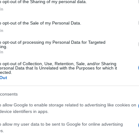
i: “Chapeau”
o opt-out of the Sharing of my personal data.
In
22 - 16:25
Stefano Ferrera
o opt-out of the Sale of my Personal Data.
 Ronaldo alla Roma, un’idea che continua a scatenare
In
smo dell’ambiente giallorosso. A questo proposito, nella
di ieri, a margine di un evento di calciomercato è
to opt-out of processing my Personal Data for Targeted
uta…
ing.
In
articolo →
o opt-out of Collection, Use, Retention, Sale, and/or Sharing
ersonal Data that Is Unrelated with the Purposes for which it
lected.
Out
consents
NICATO AS ROMA | AUMENTA
o allow Google to enable storage related to advertising like cookies on
DEBITAMENTO FINANZIARIO DEI
evice identifiers in apps.
LOROSSI PARI A 369,1 MILIONI
o allow my user data to be sent to Google for online advertising
22 - 13:41
Redazione
s.