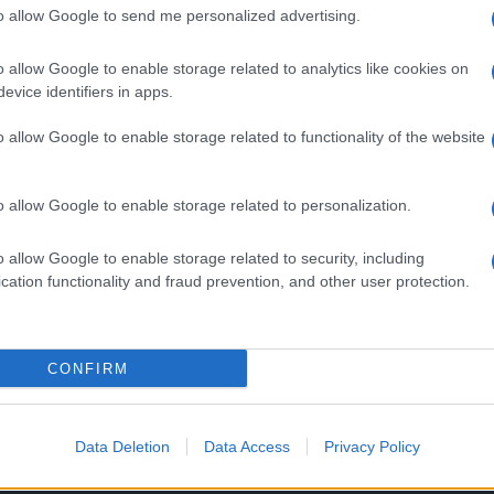
on naviga nell’oro, (già si sapeva) ma ciononostante,
to allow Google to send me personalized advertising.
ilità sui mercati finanziari per via di una movimentazione
ferente. Dal comunicato As roma, diramato ieri…
o allow Google to enable storage related to analytics like cookies on
evice identifiers in apps.
articolo →
o allow Google to enable storage related to functionality of the website
TÀ
o allow Google to enable storage related to personalization.
do alla Roma? “Alla cena
o allow Google to enable storage related to security, including
ente un personaggio
cation functionality and fraud prevention, and other user protection.
rtante”
2022 - 19:35
Stefano Ferrera
CONFIRM
r portare Cristiano Ronaldo alla Roma sembra destinata
re la trattativa dell’estate. Conferme, smentite, ancora
L’altalenarsi di notizie e sensazioni, allo stato attuale, la
Data Deletion
Data Access
Privacy Policy