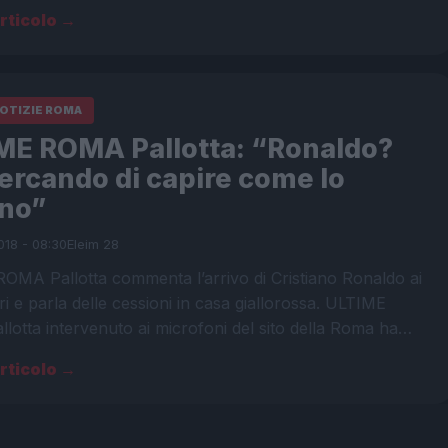
articolo →
NOTIZIE ROMA
ME ROMA Pallotta: “Ronaldo?
ercando di capire come lo
no”
018 - 08:30
Eleim 28
OMA Pallotta commenta l’arrivo di Cristiano Ronaldo ai
i e parla delle cessioni in casa giallorossa. ULTIME
otta intervenuto ai microfoni del sito della Roma ha…
articolo →