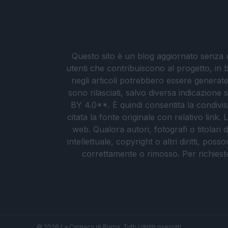
Questo sito è un blog aggiornato senza un
utenti che contribuiscono al progetto, in b
negli articoli potrebbero essere generate o
sono rilasciati, salvo diversa indicazione
BY 4.0**. È quindi consentita la condivis
citata la fonte originale con relativo link
web. Qualora autori, fotografi o titolari d
intellettuale, copyright o altri diritti, po
correttamente o rimosso. Per richieste re
© 2026 La Cronaca di Roma. Tutti i diritti riservati.