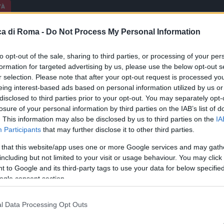
TÀ
do alla Roma? Il portoghese
a di Roma -
Do Not Process My Personal Information
de la cessione al Manchester
ed
to opt-out of the sale, sharing to third parties, or processing of your per
formation for targeted advertising by us, please use the below opt-out s
22 - 18:35
Stefano Ferrera
r selection. Please note that after your opt-out request is processed y
eing interest-based ads based on personal information utilized by us or
alla Roma? Una possibilità, magari remota, ma non
disclosed to third parties prior to your opt-out. You may separately opt-
le. Il fenomeno portoghese, stando a quanto riportato
losure of your personal information by third parties on the IAB’s list of
imes, avrebbe infatti chiesto al Manchester United di
. This information may also be disclosed by us to third parties on the
IA
eduto.…
Participants
that may further disclose it to other third parties.
 that this website/app uses one or more Google services and may gath
articolo →
including but not limited to your visit or usage behaviour. You may click 
 to Google and its third-party tags to use your data for below specifi
ogle consent section.
TÀ
l Data Processing Opt Outs
iano Ronaldo alla Roma, Rosella