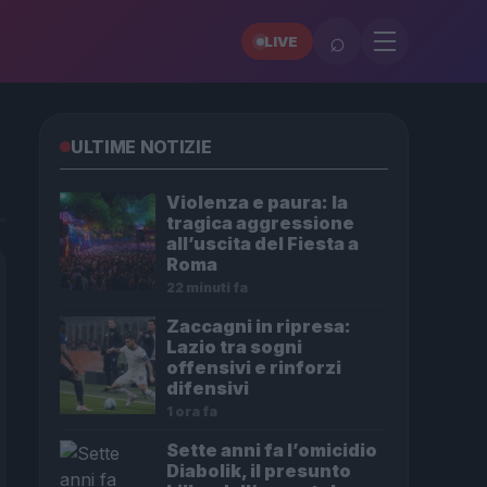
⌕
LIVE
ULTIME NOTIZIE
Violenza e paura: la
tragica aggressione
all’uscita del Fiesta a
Roma
22 minuti fa
Zaccagni in ripresa:
Lazio tra sogni
offensivi e rinforzi
difensivi
1 ora fa
Sette anni fa l’omicidio
Diabolik, il presunto