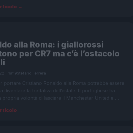
articolo →
do alla Roma: i giallorossi
tono per CR7 ma c’è l’ostacolo
li
22 - 18:19
Stefano Ferrera
er portare Cristiano Ronaldo alla Roma potrebbe essere
a diventare la trattativa dell’estate. Il portoghese ha
la propria volontà di lasciare il Manchester United e,…
articolo →