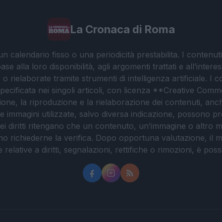
La Cronaca di Roma
 calendario fisso o una periodicità prestabilita. I contenut
ase alla loro disponibilità, agli argomenti trattati e all’int
 rielaborate tramite strumenti di intelligenza artificiale. I 
 specificata nei singoli articoli, con licenza **Creative C
ione, la riproduzione e la rielaborazione dei contenuti, an
. Le immagini utilizzate, salvo diversa indicazione, possono pr
ei diritti ritengano che un contenuto, un’immagine o altro mat
ssono richiederne la verifica. Dopo opportuna valutazione, il 
lative a diritti, segnalazioni, rettifiche o rimozioni, è possibil