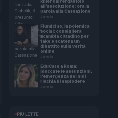
killer dall’ergastolo
all’assoluzione: ora la
parola alla Cassazione
2 ore fa
Fiumicino, la polemica
social: consigliera
scambia cittadino per
fake e scatena un
dibattito sulla verità
online
2 ore fa
EduCare a Roma:
bloccate le assunzioni,
l’emergenza nei nidi
rischia di esplodere
2 ore fa
PIÙ LETTE