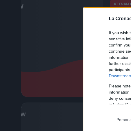
ATTUALI
Ronal
La Cronac
chie
Unit
If you wish 
sensitive in
2 Luglio 20
confirm you
continue se
Ronaldo 
information 
impossibi
further disc
dal The T
participants
essere c
Downstream 
Please note
Leggi l’
information 
deny consent
in below Go
ATTUALI
Persona
Crist