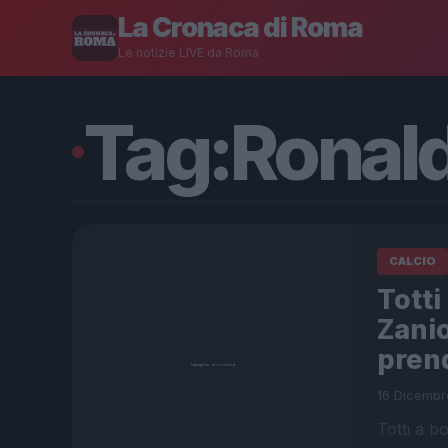
La Cronaca di Roma
Le notizie LIVE da Roma
Tag:
Ronal
CALCIO
Totti
Zanio
prend
16 Dicembr
Totti a 