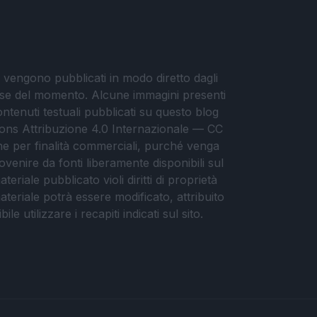
i vengono pubblicati in modo diretto dagli
eresse del momento. Alcune immagini presenti
contenuti testuali pubblicati su questo blog
ommons Attribuzione 4.0 Internazionale — CC
che per finalità commerciali, purché venga
ovenire da fonti liberamente disponibili sul
eriale pubblicato violi diritti di proprietà
materiale potrà essere modificato, attribuito
e utilizzare i recapiti indicati sul sito.