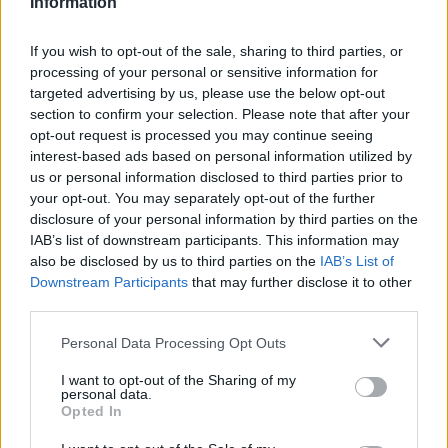
Information
in baracche di fortuna. Nell’area di via Fancelli, in
genere, anche pecore al pascolo.
If you wish to opt-out of the sale, sharing to third parties, or
processing of your personal or sensitive information for
LAZIO INIZIATA LA CAMPAGNA ABBONAMENTI: I
targeted advertising by us, please use the below opt-out
PRIMI DATI
section to confirm your selection. Please note that after your
opt-out request is processed you may continue seeing
SEGUICI ANCHE SU FACEBOOK
interest-based ads based on personal information utilized by
us or personal information disclosed to third parties prior to
your opt-out. You may separately opt-out of the further
disclosure of your personal information by third parties on the
POTREBBE INTERESSARTI
IAB’s list of downstream participants. This information may
also be disclosed by us to third parties on the
IAB’s List of
Ultim’ora: Portuense, in fiamme il
Downstream Participants
that may further disclose it to other
primo piano di un palazzo
third parties.
5 anni fa
Please note that this website/app uses one or more Google
Incendio a Roma: fiamme e
Personal Data Processing Opt Outs
services and may gather and store information including but
intossicazioni tra caos e
not limited to your visit or usage behaviour. You may click to
I want to opt-out of the Sharing of my
incertezze sulla sicurezza
personal data.
grant or deny consent to Google and its third-party tags to
2 settimane fa
Opted In
use your data for below specified purposes in below Google
consent section.