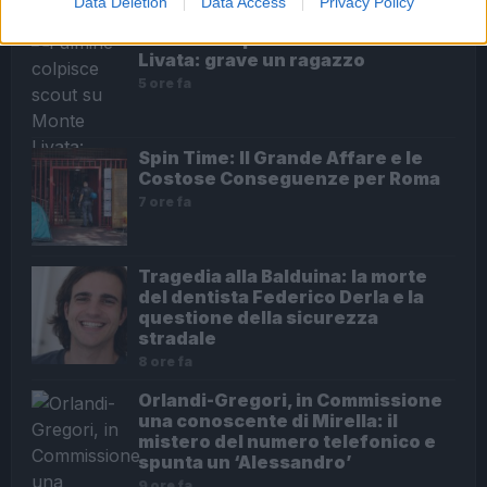
Data Deletion
Data Access
Privacy Policy
Fulmine colpisce scout su Monte
Livata: grave un ragazzo
5 ore fa
Spin Time: Il Grande Affare e le
Costose Conseguenze per Roma
7 ore fa
Tragedia alla Balduina: la morte
del dentista Federico Derla e la
questione della sicurezza
stradale
8 ore fa
Orlandi-Gregori, in Commissione
una conoscente di Mirella: il
mistero del numero telefonico e
spunta un ‘Alessandro’
9 ore fa