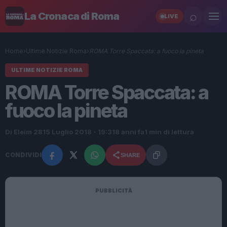
⌕
La Cronaca di Roma
LIVE
Home
›
Ultime Notizie Roma
›
ROMA Torre Spaccata: a fuoco la pineta
ULTIME NOTIZIE ROMA
ROMA Torre Spaccata: a
fuoco la pineta
Di Eleim 28
15 Luglio 2018 - 19:31
8 anni fa
1 min di lettura
CONDIVIDI
SHARE
PUBBLICITÀ