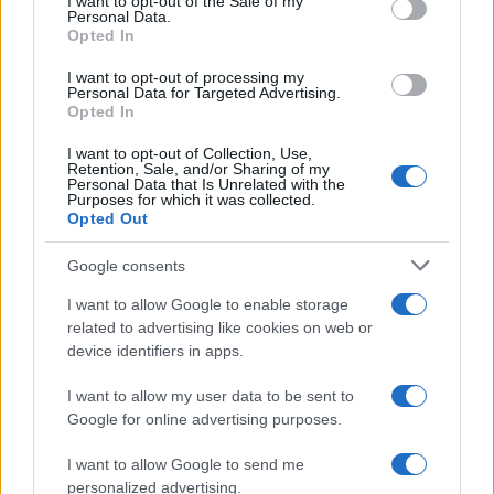
I want to opt-out of the Sale of my
Personal Data.
Precedente
Opted In
Successiva
LAZIO Iniziata la
METEO ROMA
campagna
I want to opt-out of processing my
Sarà un lunedì
Personal Data for Targeted Advertising.
abbonamenti:
anomalo, ma poi…
Opted In
ecco i primi dati
I want to opt-out of Collection, Use,
Retention, Sale, and/or Sharing of my
Personal Data that Is Unrelated with the
Tag:
Incendio
Purposes for which it was collected.
Opted Out
Google consents
ARTICOLI CORRELATI
I want to allow Google to enable storage
related to advertising like cookies on web or
device identifiers in apps.
I want to allow my user data to be sent to
Google for online advertising purposes.
Ultim’ora: Portuense, in fiamme il primo piano di un
I want to allow Google to send me
palazzo
personalized advertising.