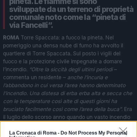
pineta. Le fiamme si sono
sviluppate da un terreno di proprietà
comunale noto come la “pineta di
via Fancelli”.
ROMA
Torre Spaccata: a fuoco la pineta. Nel
pomeriggio una densa nube di fumo ha avvolto il
quartiere di Torre Spaccata. Sul posto i vigili del
fuoco e la protezione civile impegnate a domare
l’incendio.
“Oltre la siccità degli ultimi periodi
–
commenta un residente –
anche l’incuria e
l’abbandono in cui versa l’area hanno determinato
l’incendio. Una distesa di erba erba alta e secca che
con le temperature così alte di questi giorni ha
bruciato facilmente così come l’area della buca”
. Era
il luglio dello scorso anno quando un vasto incendio
a Torre Spaccata interessò un’intera area
provocando la fuga degli occupanti abusivi alloggiati
La Cronaca di Roma -
Do Not Process My Personal