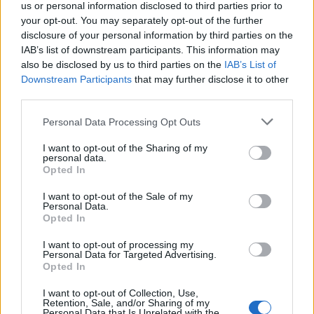
stessa chiesa, il priore della chiesa lateranense, il
us or personal information disclosed to third parties prior to
decano di San Paolo, l’abate di San Lorenzo fuori le
your opt-out. You may separately opt-out of the further
disclosure of your personal information by third parties on the
mura, il priore di Santo Spirito in Sassia, il vicario di
IAB’s list of downstream participants. This information may
Ostia e l’arcivescovo di Napoli. A seguire un
also be disclosed by us to third parties on the
IAB’s List of
grandioso banchetto popolare al Laterano durante il
Downstream Participants
that may further disclose it to other
quale dal naso del cavallo della statua di Marco
third parties.
Aurelio fuoriesce vino bianco e rosso.
Please note that this website/app uses one or more Google
Personal Data Processing Opt Outs
services and may gather and store information including but
not limited to your visit or usage behaviour. You may click to
I want to opt-out of the Sharing of my
POTREBBE INTERESSARTI
personal data.
grant or deny consent to Google and its third-party tags to
Opted In
use your data for below specified purposes in below Google
Christmas World a Roma, la
consent section.
I want to opt-out of the Sale of my
Capitale ospiterà il villaggio
Personal Data.
natalizio più grande d’Europa
Opted In
4 anni fa
I want to opt-out of processing my
Alla Galleria Giovanni XXIII arriva
Personal Data for Targeted Advertising.
l’autovelox. Multe per chi supera
Opted In
il limite. Dal 30 marzo
I want to opt-out of Collection, Use,
3 anni fa
Retention, Sale, and/or Sharing of my
Personal Data that Is Unrelated with the