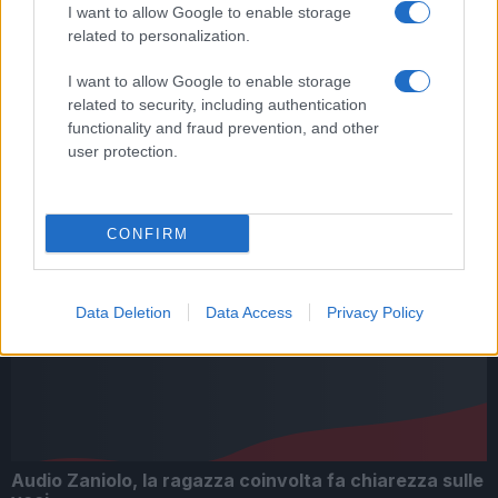
I want to allow Google to enable storage
related to personalization.
I want to allow Google to enable storage
Christmas World a Roma, la Capitale ospiterà il
villaggio natalizio più grande d’Europa
related to security, including authentication
functionality and fraud prevention, and other
user protection.
CONFIRM
Alla Galleria Giovanni XXIII arriva l’autovelox. Multe
per chi supera il limite. Dal 30 marzo
Data Deletion
Data Access
Privacy Policy
Audio Zaniolo, la ragazza coinvolta fa chiarezza sulle