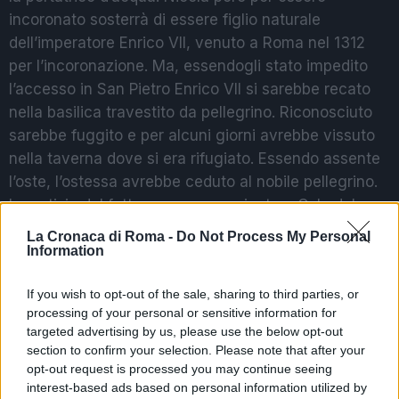
incoronato sosterrà di essere figlio naturale
dell’imperatore Enrico VII, venuto a Roma nel 1312
per l’incoronazione. Ma, essendogli stato impedito
l’accesso in San Pietro Enrico VII si sarebbe recato
nella basilica travestito da pellegrino. Riconosciuto
sarebbe fuggito e per alcuni giorni avrebbe vissuto
nella taverna dove si era rifugiato. Essendo assente
l’oste, l’ostessa avrebbe ceduto al nobile pellegrino.
La notizia del fatto venne comunicata a Cola dal
confessore della madre che l’avrebbe rivelato in
La Cronaca di Roma -
Do Not Process My Personal
punto di morte.
Information
L’INCORONAZIONE
If you wish to opt-out of the sale, sharing to third parties, or
processing of your personal or sensitive information for
L’incoronazione di Cola di Rienzo a Tribuno del
targeted advertising by us, please use the below opt-out
section to confirm your selection. Please note that after your
popolo romano venne svolta nella Basilica di Santa
opt-out request is processed you may continue seeing
Maria Maggiore. A presenziare l’evento il priore della
interest-based ads based on personal information utilized by