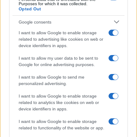
Purposes for which it was collected.
Opted Out
SEGUICI ANCHE SU FACEBOOK
Google consents
CIAK SI GIRA, MA IL CONDUTTORE È… MATTEO
RENZI
I want to allow Google to enable storage
related to advertising like cookies on web or
device identifiers in apps.
Precedente
Successiva
ROMA
L’Italia fa il pieno di
I want to allow my user data to be sent to
Inaugurazione
turisti nel 2018:
Google for online advertising purposes.
della Cappella
ecco le regioni più
Sistina
scelte
I want to allow Google to send me
personalized advertising.
I want to allow Google to enable storage
related to analytics like cookies on web or
ARTICOLI CORRELATI
device identifiers in apps.
I want to allow Google to enable storage
related to functionality of the website or app.