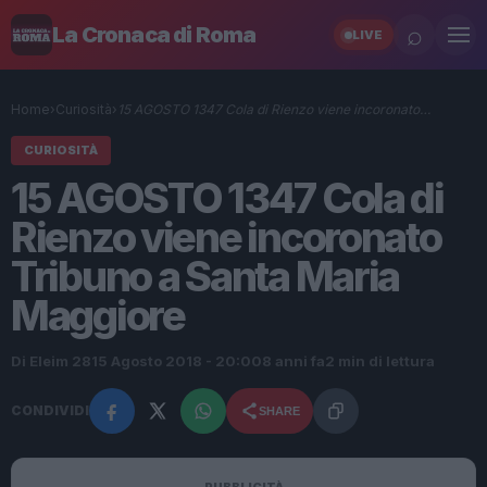
⌕
La Cronaca di Roma
LIVE
Home
›
Curiosità
›
15 AGOSTO 1347 Cola di Rienzo viene incoronato…
CURIOSITÀ
15 AGOSTO 1347 Cola di
Rienzo viene incoronato
Tribuno a Santa Maria
Maggiore
Di Eleim 28
15 Agosto 2018 - 20:00
8 anni fa
2 min di lettura
CONDIVIDI
SHARE