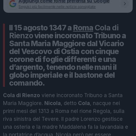
Aggiungi come fonte preferita su Google
Seguici più facilmente nelle notizie consigliate
Il 15 agosto 1347 a
Roma
Cola di
Rienzo
viene incoronato Tribuno a
Santa Maria Maggiore dal Vicario
del Vescovo di Ostia con cinque
corone di foglie differenti e una
d’argento, tenendo nelle mani il
globo imperiale e il bastone del
comando.
Cola di Rienzo
viene incoronato Tribuno a Santa
Maria Maggiore.
Nicola
, detto
Cola
, nacque nei
primi mesi del 1313 a Roma nel rione Regola, sulla
riva sinistra del Tevere. Il padre Lorenzo gestisce
una osteria e la madre Maddalena fa la lavandaia e
la portatrice d’acqua. Nicola però per essere