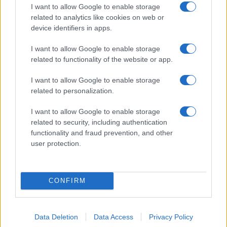
I want to allow Google to enable storage
related to analytics like cookies on web or
device identifiers in apps.
I want to allow Google to enable storage
Alla Galleria Giovanni XXIII arriva l’autovelox. Multe
per chi supera il limite. Dal 30 marzo
related to functionality of the website or app.
I want to allow Google to enable storage
related to personalization.
I want to allow Google to enable storage
related to security, including authentication
functionality and fraud prevention, and other
Audio Zaniolo, la ragazza coinvolta fa chiarezza sulle
user protection.
voci
CONFIRM
ULTIME NOTIZIE
Data Deletion
Data Access
Privacy Policy
Dalla festa al dramma: la morte di