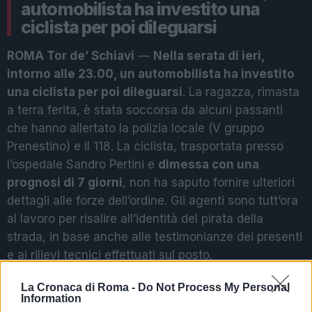
automobilista ha investito una
ciclista per poi dileguarsi
ROMA Tor de’ Schiavi
—
Nella serata di ieri,
intorno alle 23.00, un automobilista ha investito
una ciclista per poi dileguarsi
. La ragazza, rimasta
a terra ferita, è stata soccorsa da alcuni passanti
che hanno allertato la polizia locale (V gruppo
Prenestino) e il 118. La ciclista, trasportata presso
l’ospedale Sandro Pertini e
dimessa con una
prognosi di 7 giorni
, non ha saputo fornire ulteriori
dettagli alle forze dell’ordine. Gli agenti sono tutt’ora
al lavoro per risalire all’identità del pirata della
strada, in base anche alle testimonianze dei presenti
e ai rilievi tecnici effettuati sul posto.
DONNA ATTACCATA DA CINGHIALE
La Cronaca di Roma -
Do Not Process My Personal
Information