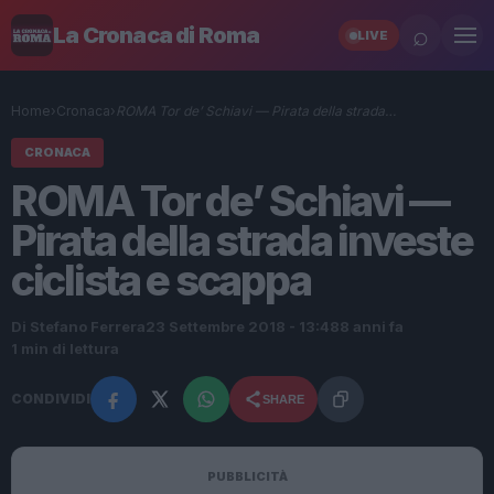
⌕
La Cronaca di Roma
LIVE
Home
›
Cronaca
›
ROMA Tor de’ Schiavi — Pirata della strada…
CRONACA
ROMA Tor de’ Schiavi —
Pirata della strada investe
ciclista e scappa
Di Stefano Ferrera
23 Settembre 2018 - 13:48
8 anni fa
1 min di lettura
CONDIVIDI
SHARE
PUBBLICITÀ