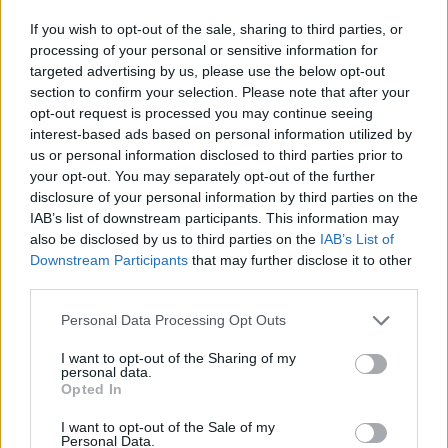
SEGUICI SU FACEBOOK
If you wish to opt-out of the sale, sharing to third parties, or
processing of your personal or sensitive information for
targeted advertising by us, please use the below opt-out
POTREBBE INTERESSARTI
section to confirm your selection. Please note that after your
opt-out request is processed you may continue seeing
Christmas World a Roma, la
interest-based ads based on personal information utilized by
Capitale ospiterà il villaggio
us or personal information disclosed to third parties prior to
natalizio più grande d’Europa
your opt-out. You may separately opt-out of the further
4 anni fa
disclosure of your personal information by third parties on the
Alla Galleria Giovanni XXIII arriva
IAB’s list of downstream participants. This information may
l’autovelox. Multe per chi supera
also be disclosed by us to third parties on the
IAB’s List of
il limite. Dal 30 marzo
Downstream Participants
that may further disclose it to other
3 anni fa
third parties.
Please note that this website/app uses one or more Google
Personal Data Processing Opt Outs
services and may gather and store information including but
not limited to your visit or usage behaviour. You may click to
I want to opt-out of the Sharing of my
personal data.
grant or deny consent to Google and its third-party tags to
Opted In
use your data for below specified purposes in below Google
consent section.
I want to opt-out of the Sale of my
Precedente
Personal Data.
Successiva