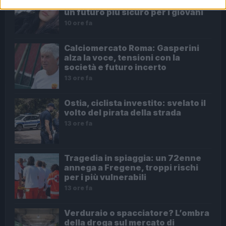
Benedetta Marino e l’appello per
un futuro più sicuro per i giovani
10 ore fa
Calciomercato Roma: Gasperini
alza la voce, tensioni con la
società e futuro incerto
13 ore fa
Ostia, ciclista investito: svelato il
volto del pirata della strada
13 ore fa
Tragedia in spiaggia: un 72enne
annega a Fregene, troppi rischi
per i più vulnerabili
13 ore fa
Verduraio o spacciatore? L’ombra
della droga sul mercato di