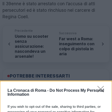
Il 39enne è stato arrestato con l’accusa di atti
persecutori ed è stato rinchiuso nel carcere di
Regina Coeli.
Precedente
Successiva
Uomo su scooter
Far west a Roma:
senza
inseguimento con
assicurazione:
colpo di pistola in
nascondeva un
aria
arsenale!
POTREBBE INTERESSARTI
CASTELLI ROMANI – Vasta
La Cronaca di Roma -
Do Not Process My Personal
operazione dei Carabinieri per
Information
droga “volante”
6 anni fa
If you wish to opt-out of the sale, sharing to third parties, or
TOR BELLA MONACA – Lo spaccio
processing of your personal or sensitive information for