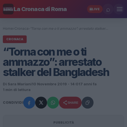
⌕
La Cronaca di Roma
LIVE
Home
›
Cronaca
›
“Torna con me o ti ammazzo”: arrestato stalker…
CRONACA
“Torna con me o ti
ammazzo”: arrestato
stalker del Bangladesh
Di Sara Mariani
10 Novembre 2019 - 14:01
7 anni fa
1 min di lettura
CONDIVIDI
SHARE
PUBBLICITÀ