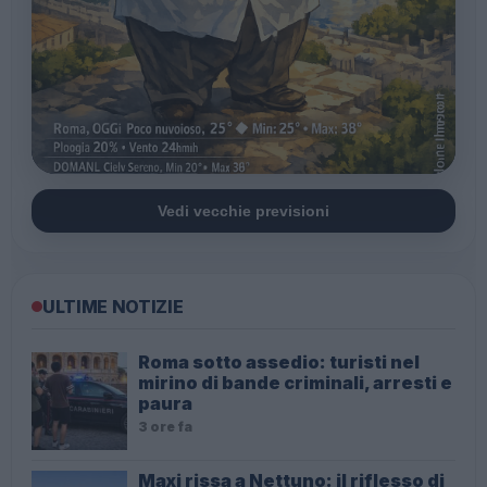
Vedi vecchie previsioni
ULTIME NOTIZIE
Roma sotto assedio: turisti nel
mirino di bande criminali, arresti e
paura
3 ore fa
Maxi rissa a Nettuno: il riflesso di