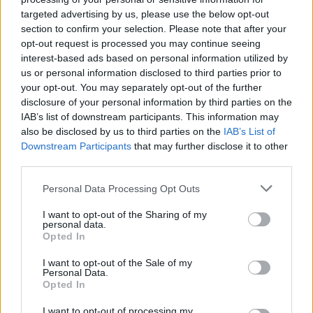
continua anche col Coronavirus
targeted advertising by us, please use the below opt-out
6 anni fa
section to confirm your selection. Please note that after your
opt-out request is processed you may continue seeing
interest-based ads based on personal information utilized by
Tag:
carabinieri
carcere
stalking
us or personal information disclosed to third parties prior to
your opt-out. You may separately opt-out of the further
disclosure of your personal information by third parties on the
IAB’s list of downstream participants. This information may
ARTICOLI CORRELATI
also be disclosed by us to third parties on the
IAB’s List of
Downstream Participants
that may further disclose it to other
third parties.
Please note that this website/app uses one or more Google
Personal Data Processing Opt Outs
services and may gather and store information including but
not limited to your visit or usage behaviour. You may click to
I want to opt-out of the Sharing of my
personal data.
grant or deny consent to Google and its third-party tags to
Opted In
CASTELLI ROMANI – Vasta operazione dei Carabinieri
use your data for below specified purposes in below Google
per droga “volante”
consent section.
I want to opt-out of the Sale of my
Personal Data.
Opted In
I want to opt-out of processing my