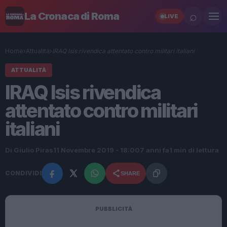
⌕
La Cronaca di Roma
LIVE
Home
›
Attualità
›
IRAQ Isis rivendica attentato contro militari italiani
ATTUALITÀ
IRAQ Isis rivendica
attentato contro militari
italiani
Di Giulio Piras
11 Novembre 2019 - 18:00
7 anni fa
1 min di lettura
CONDIVIDI
SHARE
PUBBLICITÀ