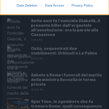
Data Deletion
Data Access
Privacy Policy
ULTIME NOTIZIE
Sette anni fa l’omicidio Diabolik, il
presunto killer dall’ergastolo
all’assoluzione: ora la parola alla
Cassazione
1 ora fa
Ostia, sequestrati due
stabilimenti: Urbinati e Le Palme
2 ore fa
Sabato a Roma i funerali del marito
della ministra Roccella in forma
privata
3 ore fa
Spin Time, lo sgombero che fa
tremare Roma: quali conseguenze