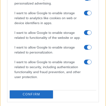
personalized advertising.
ROMA Salvini all’Ambasciata di Francia per dire basta
terroristi
I want to allow Google to enable storage
related to analytics like cookies on web or
device identifiers in apps.
I want to allow Google to enable storage
related to functionality of the website or app.
I want to allow Google to enable storage
Attentato nella cattedrale di Nizza: tre vittime
related to personalization.
I want to allow Google to enable storage
related to security, including authentication
functionality and fraud prevention, and other
user protection.
FRANCIA Attentato nei pressi di Parigi: tre vittime.
L’ISIS rivendica
CONFIRM