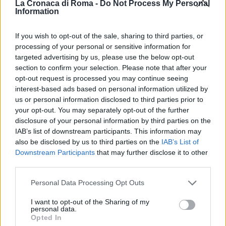
La Cronaca di Roma -
Do Not Process My Personal
piazzato sul terreno. Il veicolo è stato distrutto e
Information
sono stati feriti quattro crociati e quattro apostati”
.
If you wish to opt-out of the sale, sharing to third parties, or
INTANTO ARRIVA CONDANNA PER FOREIGN
processing of your personal or sensitive information for
targeted advertising by us, please use the below opt-out
FIGHTER ITALIANA>>>LEGGI QUI
section to confirm your selection. Please note that after your
opt-out request is processed you may continue seeing
interest-based ads based on personal information utilized by
POTREBBE INTERESSARTI
us or personal information disclosed to third parties prior to
your opt-out. You may separately opt-out of the further
ROMA Salvini all’Ambasciata di
disclosure of your personal information by third parties on the
Francia per dire basta terroristi
IAB’s list of downstream participants. This information may
6 anni fa
also be disclosed by us to third parties on the
IAB’s List of
Downstream Participants
that may further disclose it to other
Attentato nella cattedrale di
third parties.
Nizza: tre vittime
6 anni fa
Please note that this website/app uses one or more Google
Personal Data Processing Opt Outs
services and may gather and store information including but
not limited to your visit or usage behaviour. You may click to
I want to opt-out of the Sharing of my
LASCIA UN ‘LIKE’ ALLA NOSTRA PAGINA FACEBOOK
personal data.
grant or deny consent to Google and its third-party tags to
Opted In
use your data for below specified purposes in below Google