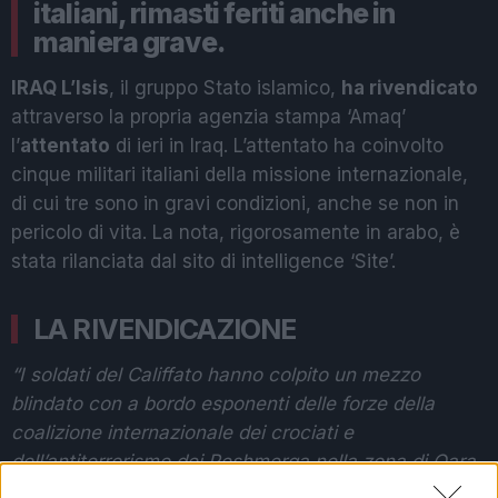
italiani, rimasti feriti anche in
maniera grave.
IRAQ L’Isis
, il gruppo Stato islamico,
ha rivendicato
attraverso la propria agenzia stampa ‘Amaq’
l’
attentato
di ieri in Iraq. L’attentato ha coinvolto
cinque militari italiani della missione internazionale,
di cui tre sono in gravi condizioni, anche se non in
pericolo di vita. La nota, rigorosamente in arabo, è
stata rilanciata dal sito di intelligence ‘Site’.
LA RIVENDICAZIONE
“I soldati del Califfato hanno colpito un mezzo
blindato con a bordo esponenti delle forze della
coalizione internazionale dei crociati e
dell’antiterrorismo dei Peshmerga nella zona di Qara
Ja’i, a nord di Kifri, tramite l’esplosione di un ordigno