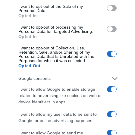
DIVENTA UN NOSTRO FOLLOWER ANCHE SU
consent section.
I want to opt-out of the Sale of my
Personal Data.
TWITTER
Opted In
I want to opt-out of processing my
Successiva
Precedente
Personal Data for Targeted Advertising.
ULTIM’ORA
Opted In
Slitta l’obbligo dei
CONCA D’ORO
dispositivi
Palazzo evacuato
I want to opt-out of Collection, Use,
antiabbandono
Retention, Sale, and/or Sharing of my
per fuga di gas
Personal Data that Is Unrelated with the
Purposes for which it was collected.
Opted Out
Tag:
Attentato
Iraq
Isis
Google consents
I want to allow Google to enable storage
ARTICOLI CORRELATI
related to advertising like cookies on web or
device identifiers in apps.
I want to allow my user data to be sent to
Google for online advertising purposes.
I want to allow Google to send me