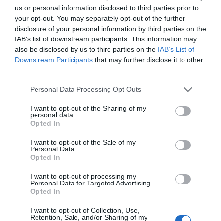
Corepla, Enea, IPPR e Clean Sea Life.
us or personal information disclosed to third parties prior to
your opt-out. You may separately opt-out of the further
disclosure of your personal information by third parties on the
POTREBBE INTERESSARTI
IAB’s list of downstream participants. This information may
also be disclosed by us to third parties on the
IAB’s List of
Downstream Participants
that may further disclose it to other
ROMA PRANZO DI FERRAGOSTO
third parties.
– I piatti della tradizione
8 anni fa
Please note that this website/app uses one or more Google
Personal Data Processing Opt Outs
services and may gather and store information including but
AMBIENTE Preoccupa la salute di
not limited to your visit or usage behaviour. You may click to
I want to opt-out of the Sharing of my
fiumi e laghi italiani
personal data.
grant or deny consent to Google and its third-party tags to
7 anni fa
Opted In
use your data for below specified purposes in below Google
consent section.
I want to opt-out of the Sale of my
Personal Data.
“L’Italia ha un’occasione unica per dare un contributo
Opted In
concreto allo sviluppo della blue economy, un
I want to opt-out of processing my
modello di business sostenibile capace di generare
Personal Data for Targeted Advertising.
un impatto positivo e di lungo termine soprattutto
Opted In
sulla salute dei nostri oceani e sullo stesso impatto
I want to opt-out of Collection, Use,
economico del settore” ha affermato ancora il
Retention, Sale, and/or Sharing of my