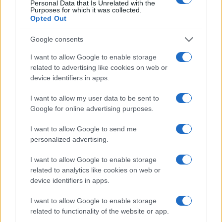
Personal Data that Is Unrelated with the
presidente di Legambiente.
Purposes for which it was collected.
Opted Out
Non resta dunque che aspettare l’approvazione al
Google consents
Senato del disegno di legge.
I want to allow Google to enable storage
related to advertising like cookies on web or
Successiva
device identifiers in apps.
Precedente
ROMA “My Car –
ROMA Battuta di
No Cost”:
I want to allow my user data to be sent to
Gigi Proietti nei
evasione fiscale,
Google for online advertising purposes.
confronti di Salvini
truffa e
autoriciclaggio
I want to allow Google to send me
personalized advertising.
Tag:
Inquinamento
Legambiente
Mare
I want to allow Google to enable storage
related to analytics like cookies on web or
device identifiers in apps.
ARTICOLI CORRELATI
I want to allow Google to enable storage
related to functionality of the website or app.