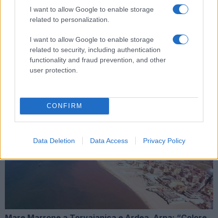
I want to allow Google to enable storage
related to personalization.
I want to allow Google to enable storage
related to security, including authentication
ROMA PRANZO DI FERRAGOSTO – I piatti della
functionality and fraud prevention, and other
tradizione
user protection.
CONFIRM
AMBIENTE Preoccupa la salute di fiumi e laghi italiani
Data Deletion
Data Access
Privacy Policy
Mare Marrone a Torvaianica e Ardea, Arpa: “Colore