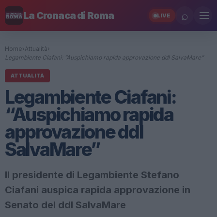
⌕
La Cronaca di Roma
LIVE
Home
›
Attualità
›
Legambiente Ciafani: “Auspichiamo rapida approvazione ddl SalvaMare”
ATTUALITÀ
Legambiente Ciafani:
“Auspichiamo rapida
approvazione ddl
SalvaMare”
Il presidente di Legambiente Stefano
Ciafani auspica rapida approvazione in
Senato del ddl SalvaMare