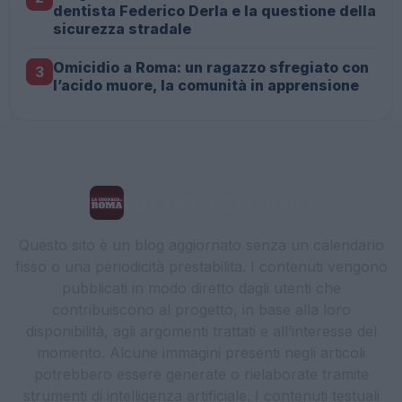
dentista Federico Derla e la questione della
sicurezza stradale
Omicidio a Roma: un ragazzo sfregiato con
3
l’acido muore, la comunità in apprensione
La Cronaca di Roma
Questo sito è un blog aggiornato senza un calendario
fisso o una periodicità prestabilita. I contenuti vengono
pubblicati in modo diretto dagli utenti che
contribuiscono al progetto, in base alla loro
disponibilità, agli argomenti trattati e all’interesse del
momento. Alcune immagini presenti negli articoli
potrebbero essere generate o rielaborate tramite
strumenti di intelligenza artificiale. I contenuti testuali