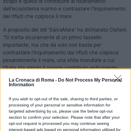
scopo è quello di contribuire al risanamento
dell’ecosistema marino e contrastare l’inquinamento
dei rifiuti che colpisce il mare.
A proposito del ddl ‘SalvaMare’ ha dichiarato Ciafani:
“Si tratta sicuramente di un primo tassello
importante, ma che da solo non basta per
contrastare l’inquinamento dai rifiuti che colpisce
pesantemente il mare, una sfida mondiale a cui
l’Italia sta dando il proprio contributo anticipando
spesso gli altri paesi europei.”
La Cronaca di Roma -
Do Not Process My Personal
Information
Il convegno “Marine litter e blue economy” si è
svolto questa mattina nell’ambito della XXIII edizione
If you wish to opt-out of the sale, sharing to third parties, or
di Ecomondo alla Fiera di Rimini ed è stato
processing of your personal or sensitive information for
organizzato da Legambiente e promosso dal
targeted advertising by us, please use the below opt-out
section to confirm your selection. Please note that after your
Comitato Tecnico Scientifico Ecomondo con
opt-out request is processed you may continue seeing
Associazione Mediterranea Acquacoltori, Bluemed,
interest-based ads based on personal information utilized by