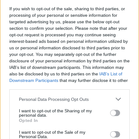
via
“.
If you wish to opt-out of the sale, sharing to third parties, or
processing of your personal or sensitive information for
INTANTO FINISCE INCUBO DI UNA 52ENNE
targeted advertising by us, please use the below opt-out
ROMANA>>>LEGGI QUI
section to confirm your selection. Please note that after your
opt-out request is processed you may continue seeing
interest-based ads based on personal information utilized by
LASCIA UN LIKE ALLA NOSTRA PAGINA FACEBOOK
us or personal information disclosed to third parties prior to
your opt-out. You may separately opt-out of the further
disclosure of your personal information by third parties on the
POTREBBE INTERESSARTI
IAB’s list of downstream participants. This information may
also be disclosed by us to third parties on the
IAB’s List of
ROMA Virginia Raggi: “Fontana
Downstream Participants
that may further disclose it to other
di Trevi restituita ai cittadini”
third parties.
7 anni fa
Please note that this website/app uses one or more Google
Personal Data Processing Opt Outs
ROMA La Raggi ringrazia il
services and may gather and store information including but
predecessore Marino
not limited to your visit or usage behaviour. You may click to
I want to opt-out of the Sharing of my
7 anni fa
personal data.
grant or deny consent to Google and its third-party tags to
Opted In
use your data for below specified purposes in below Google
consent section.
I want to opt-out of the Sale of my
Personal Data.
Successiva