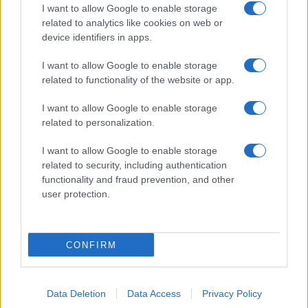
I want to allow Google to enable storage
related to analytics like cookies on web or
device identifiers in apps.
I want to allow Google to enable storage
ROMA La Raggi ringrazia il predecessore Marino
related to functionality of the website or app.
I want to allow Google to enable storage
related to personalization.
I want to allow Google to enable storage
related to security, including authentication
functionality and fraud prevention, and other
ROMA Raggi: “Via bancarelle da portici Piazza
user protection.
Vittorio”
CONFIRM
ULTIME NOTIZIE
Data Deletion
Data Access
Privacy Policy
Dalla festa al dramma: la morte di