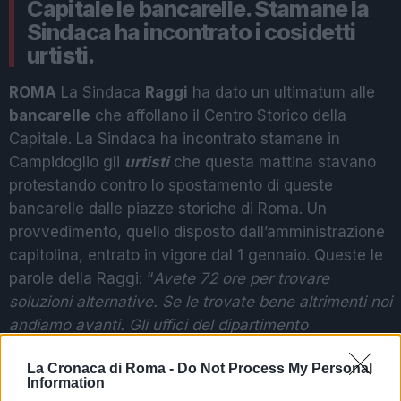
Capitale le bancarelle. Stamane la
Sindaca ha incontrato i cosidetti
urtisti.
ROMA
La Sindaca
Raggi
ha dato un ultimatum alle
bancarelle
che affollano il Centro Storico della
Capitale. La Sindaca ha incontrato stamane in
Campidoglio gli
urtisti
che questa mattina stavano
protestando contro lo spostamento di queste
bancarelle dalle piazze storiche di Roma. Un
provvedimento, quello disposto dall’amministrazione
capitolina, entrato in vigore dal 1 gennaio. Queste le
parole della Raggi: “
Avete 72 ore per trovare
soluzioni alternative. Se le trovate bene altrimenti noi
andiamo avanti. Gli uffici del dipartimento
Commercio lavoreranno giorno e notte. Si riuniscano
La Cronaca di Roma -
Do Not Process My Personal
tutti i tecnici, anche quelli del I Municipio. L’unica
Information
certezza: venerdì le bancarelle si smontano e vanno