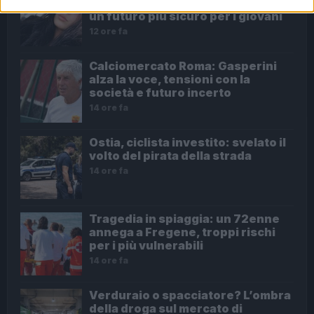
Benedetta Marino e l’appello per
un futuro più sicuro per i giovani
12 ore fa
Calciomercato Roma: Gasperini
alza la voce, tensioni con la
società e futuro incerto
14 ore fa
Ostia, ciclista investito: svelato il
volto del pirata della strada
14 ore fa
Tragedia in spiaggia: un 72enne
annega a Fregene, troppi rischi
per i più vulnerabili
14 ore fa
Verduraio o spacciatore? L’ombra
della droga sul mercato di