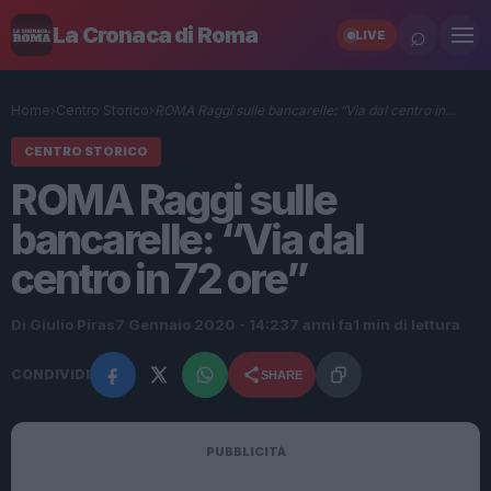
⌕
La Cronaca di Roma
LIVE
Home
›
Centro Storico
›
ROMA Raggi sulle bancarelle: “Via dal centro in…
CENTRO STORICO
ROMA Raggi sulle
bancarelle: “Via dal
centro in 72 ore”
Di Giulio Piras
7 Gennaio 2020 - 14:23
7 anni fa
1 min di lettura
CONDIVIDI
SHARE
PUBBLICITÀ