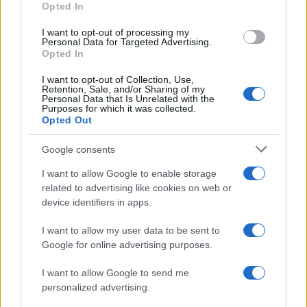
Precedente
Opted In
ROMA Ignoti
ROMA Due anni di
vandalizzano
insulti e botte:
I want to opt-out of processing my
Scuola Media
Personal Data for Targeted Advertising.
arrestato 51enne
Carroll
Opted In
I want to opt-out of Collection, Use,
Retention, Sale, and/or Sharing of my
Tag:
bancarelle
Personal Data that Is Unrelated with the
Purposes for which it was collected.
Opted Out
ARTICOLI CORRELATI
Google consents
I want to allow Google to enable storage
related to advertising like cookies on web or
device identifiers in apps.
I want to allow my user data to be sent to
Google for online advertising purposes.
ROMA Virginia Raggi: “Fontana di Trevi restituita ai
I want to allow Google to send me
cittadini”
personalized advertising.