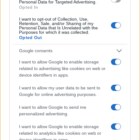
Personal Data for Targeted Advertising.
5 anni fa
Opted In
UFFICIALE: il Lazio torna in zona
rossa. Approvato il nuovo
I want to opt-out of Collection, Use,
decreto legge anti-Covid
Retention, Sale, and/or Sharing of my
Personal Data that Is Unrelated with the
5 anni fa
Purposes for which it was collected.
Opted Out
ROMA Nel PC 13mila foto di bimbi e 150 video:
Google consents
arrestato
I want to allow Google to enable storage
related to advertising like cookies on web or
INIZIATIVE – L’Appio Latino si mobilita in difesa delle
device identifiers in apps.
donne
I want to allow my user data to be sent to
Google for online advertising purposes.
Successiva
Precedente
Roma, sgominato
ROMA Nel PC
I want to allow Google to send me
traffico di droga
13mila foto di bimbi
personalized advertising.
con a capo la
e 150 video:
70enne “Zia
arrestato
I want to allow Google to enable storage
Bianca”
related to analytics like cookies on web or
device identifiers in apps.