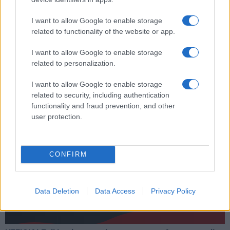
Tag:
agenti
fiumicino
polizia
ultime-notizie
I want to allow Google to enable storage
related to functionality of the website or app.
I want to allow Google to enable storage
ARTICOLI CORRELATI
related to personalization.
I want to allow Google to enable storage
related to security, including authentication
functionality and fraud prevention, and other
user protection.
Fiumicino, squalo attacca un pescatore: attimi di
terrore sul lungomare romano
CONFIRM
Data Deletion
Data Access
Privacy Policy