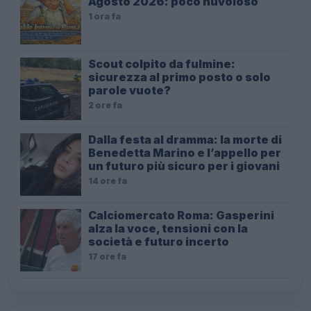
Agosto 2026: poco nuvoloso
1 ora fa
Scout colpito da fulmine:
sicurezza al primo posto o solo
parole vuote?
2 ore fa
Dalla festa al dramma: la morte di
Benedetta Marino e l’appello per
un futuro più sicuro per i giovani
14 ore fa
Calciomercato Roma: Gasperini
alza la voce, tensioni con la
società e futuro incerto
17 ore fa