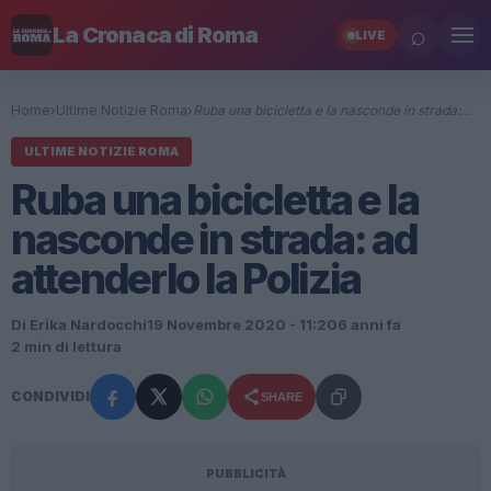
⌕
La Cronaca di Roma
LIVE
Home
›
Ultime Notizie Roma
›
Ruba una bicicletta e la nasconde in strada:…
ULTIME NOTIZIE ROMA
Ruba una bicicletta e la
nasconde in strada: ad
attenderlo la Polizia
Di Erika Nardocchi
19 Novembre 2020 - 11:20
6 anni fa
2 min di lettura
CONDIVIDI
SHARE
PUBBLICITÀ