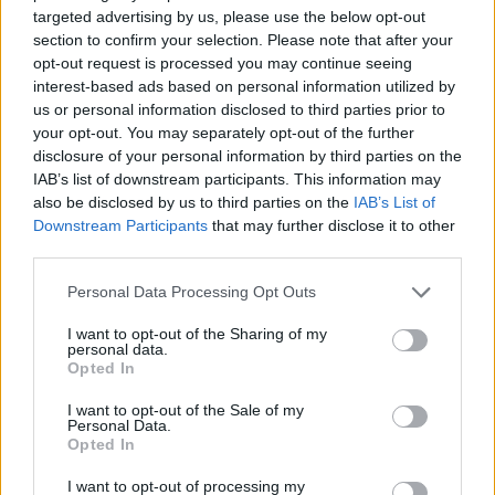
targeted advertising by us, please use the below opt-out
dell’area servizio di fronte a via del Faro. Gli ulteriori
section to confirm your selection. Please note that after your
accertamenti hanno consentito di verificare che il
opt-out request is processed you may continue seeing
29enne nel tentativo di asportare le sigarette aveva
interest-based ads based on personal information utilized by
danneggiato il distributore automatico, così come
us or personal information disclosed to third parties prior to
your opt-out. You may separately opt-out of the further
segnalato in precedenza, che presentava il vetro
disclosure of your personal information by third parties on the
infranto e poi aveva manomesso la telecamera di
IAB’s list of downstream participants. This information may
videosorveglianza. Accompagnato negli uffici di
also be disclosed by us to third parties on the
IAB’s List of
polizia il tunisino è stato arrestato per furto
Downstream Participants
that may further disclose it to other
third parties.
aggravato e dopo la convalida dell’arresto, l’Autorità
Giudiziaria, ha disposto l’obbligo di firma presso il
Please note that this website/app uses one or more Google
Personal Data Processing Opt Outs
commissariato di Fiumicino.
services and may gather and store information including but
not limited to your visit or usage behaviour. You may click to
I want to opt-out of the Sharing of my
personal data.
grant or deny consent to Google and its third-party tags to
Opted In
use your data for below specified purposes in below Google
POTREBBE INTERESSARTI
consent section.
I want to opt-out of the Sale of my
Personal Data.
Fiumicino, squalo attacca un
Opted In
pescatore: attimi di terrore sul
lungomare romano
I want to opt-out of processing my