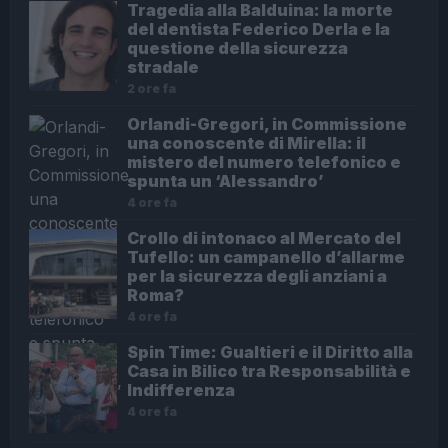
Tragedia alla Balduina: la morte
del dentista Federico Derla e la
questione della sicurezza
stradale
2 ore fa
Orlandi-Gregori, in Commissione
una conoscente di Mirella: il
mistero del numero telefonico e
spunta un ‘Alessandro’
4 ore fa
Crollo di intonaco al Mercato del
Tufello: un campanello d’allarme
per la sicurezza degli anziani a
Roma?
4 ore fa
Spin Time: Gualtieri e il Diritto alla
Casa in Bilico tra Responsabilità e
Indifferenza
4 ore fa