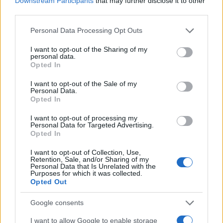
Downstream Participants
that may further disclose it to other
CON I TACCHI
third parties.
Please note that this website/app uses one or more Google
Personal Data Processing Opt Outs
POTREBBE INTERESSARTI
services and may gather and store information including but
not limited to your visit or usage behaviour. You may click to
I want to opt-out of the Sharing of my
personal data.
Fiumicino, squalo attacca un
grant or deny consent to Google and its third-party tags to
Opted In
pescatore: attimi di terrore sul
use your data for below specified purposes in below Google
lungomare romano
consent section.
I want to opt-out of the Sale of my
5 anni fa
Personal Data.
Opted In
UFFICIALE: il Lazio torna in zona
rossa. Approvato il nuovo
I want to opt-out of processing my
decreto legge anti-Covid
Personal Data for Targeted Advertising.
5 anni fa
Opted In
I want to opt-out of Collection, Use,
Retention, Sale, and/or Sharing of my
Personal Data that Is Unrelated with the
Successiva
Purposes for which it was collected.
Precedente
violenta la
Opted Out
Cristo coi tacchi,
compagna davanti
Rita dalla Chiesa
alla figlia neonata,
Google consents
critica l’iniziativa
è successo ai
Castelli Romani
I want to allow Google to enable storage