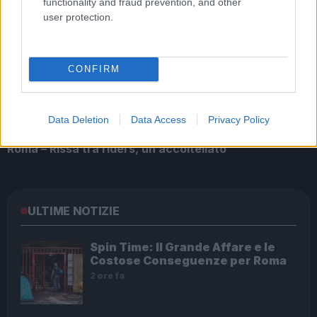
functionality and fraud prevention, and other
user protection.
UFFICIALE: il Lazio torna in zona rossa. Approvato il
nuovo decreto legge anti-Covid
CONFIRM
Data Deletion
Data Access
Privacy Policy
Roma – Rissa tra riders, un accoltellato
ULTIME NOTIZIE
Spin Time: Il Grande Affare e le
Costose Conseguenze per Roma
2 ore fa