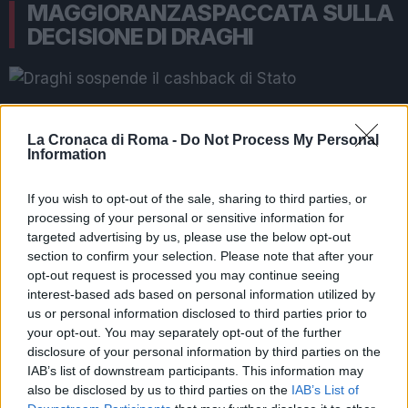
MAGGIORANZASPACCATA SULLA
DECISIONE DI DRAGHI
Mario Draghi fa marcia indietro sul cashback
La Cronaca di Roma -
Do Not Process My Personal
Information
Il cashback di stato
divide la maggioranza
, con il
M5S
che auspica una marcia indietro. La
Azzolina
si
If you wish to opt-out of the sale, sharing to third parties, or
è espressa sui social tramite i suoi profili ufficiali
processing of your personal or sensitive information for
dichiarando che “
è un errore perchè si permetteva il
targeted advertising by us, please use the below opt-out
tracciamento
“. Di parere contrario
Fratelli d’Italia
section to confirm your selection. Please note that after your
opt-out request is processed you may continue seeing
dove
Giorgia Meloni
si dichiara soddisfatta della
interest-based ads based on personal information utilized by
sua abolizione: “
Era un’idiozia. I 2 miliardi risparmiati
us or personal information disclosed to third parties prior to
siano destinati ai lavoratori colpiti dalla crisi e dalle
your opt-out. You may separately opt-out of the further
chiusure
“.
disclosure of your personal information by third parties on the
IAB’s list of downstream participants. This information may
GAY PRIDE, RITA DALLA CHIESA CRITICA IL CRISTO
also be disclosed by us to third parties on the
IAB’s List of