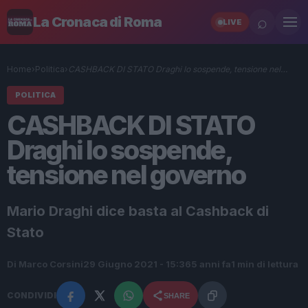
⌕
La Cronaca di Roma
LIVE
Home
›
Politica
›
CASHBACK DI STATO Draghi lo sospende, tensione nel…
POLITICA
CASHBACK DI STATO
Draghi lo sospende,
tensione nel governo
Mario Draghi dice basta al Cashback di
Stato
Di Marco Corsini
29 Giugno 2021 - 15:36
5 anni fa
1 min di lettura
CONDIVIDI
SHARE