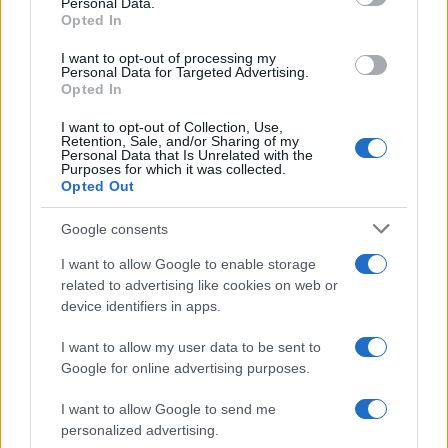
Personal Data.
CONFERENZA
CANZONCINA
Opted In
DRAGHI – “Possibili
VIROLOGI Ultimo
I want to opt-out of processing my
nuove restrizioni.
stronca la
Personal Data for Targeted Advertising.
Niente Dad per la
performance
Opted In
scuola”
(VIDEO)
I want to opt-out of Collection, Use,
Retention, Sale, and/or Sharing of my
Personal Data that Is Unrelated with the
Tag:
facebook
ultime-notizie
Purposes for which it was collected.
Opted Out
Google consents
ARTICOLI CORRELATI
I want to allow Google to enable storage
related to advertising like cookies on web or
device identifiers in apps.
I want to allow my user data to be sent to
Google for online advertising purposes.
I want to allow Google to send me
Fiumicino, squalo attacca un pescatore: attimi di
terrore sul lungomare romano
personalized advertising.