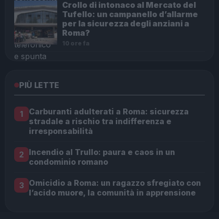
Crollo di intonaco al Mercato del
Tufello: un campanello d’allarme
per la sicurezza degli anziani a
Roma?
10 ore fa
PIÙ LETTE
Carburanti adulterati a Roma: sicurezza
1
stradale a rischio tra indifferenza e
irresponsabilità
Incendio al Trullo: paura e caos in un
2
condominio romano
Omicidio a Roma: un ragazzo sfregiato con
3
l’acido muore, la comunità in apprensione