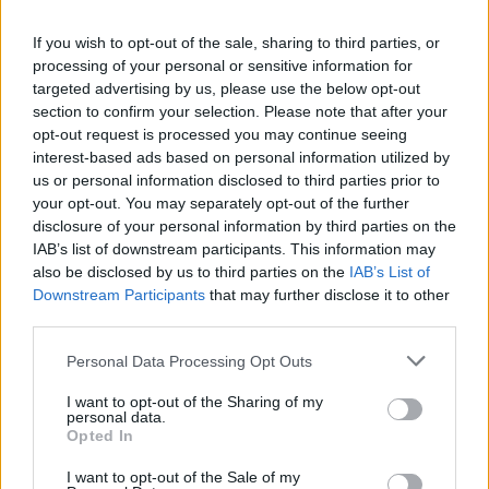
febbraio, pertanto, il servizio “Offerte di lavoro” (che
If you wish to opt-out of the sale, sharing to third parties, or
rimarrà attivo solo in
Usa e Canada
) verrà
processing of your personal or sensitive information for
definitivamente eliminato.
targeted advertising by us, please use the below opt-out
section to confirm your selection. Please note that after your
opt-out request is processed you may continue seeing
interest-based ads based on personal information utilized by
us or personal information disclosed to third parties prior to
POTREBBE INTERESSARTI
your opt-out. You may separately opt-out of the further
disclosure of your personal information by third parties on the
IAB’s list of downstream participants. This information may
Fiumicino, squalo attacca un
pescatore: attimi di terrore sul
also be disclosed by us to third parties on the
IAB’s List of
lungomare romano
Downstream Participants
that may further disclose it to other
5 anni fa
third parties.
UFFICIALE: il Lazio torna in zona
Please note that this website/app uses one or more Google
Personal Data Processing Opt Outs
rossa. Approvato il nuovo
services and may gather and store information including but
decreto legge anti-Covid
not limited to your visit or usage behaviour. You may click to
I want to opt-out of the Sharing of my
5 anni fa
personal data.
grant or deny consent to Google and its third-party tags to
Opted In
use your data for below specified purposes in below Google
consent section.
I want to opt-out of the Sale of my
Precedente
Successiva