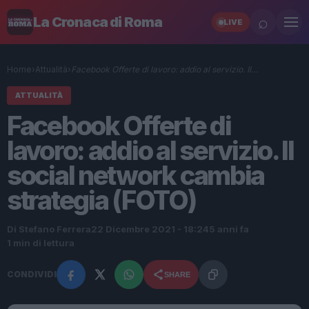
⌕
La Cronaca di Roma
LIVE
Home
›
Attualità
›
Facebook Offerte di lavoro: addio al servizio. Il…
ATTUALITÀ
Facebook Offerte di
lavoro: addio al servizio. Il
social network cambia
strategia (FOTO)
Di Stefano Ferrera
22 Dicembre 2021 - 18:24
5 anni fa
1 min di lettura
CONDIVIDI
SHARE