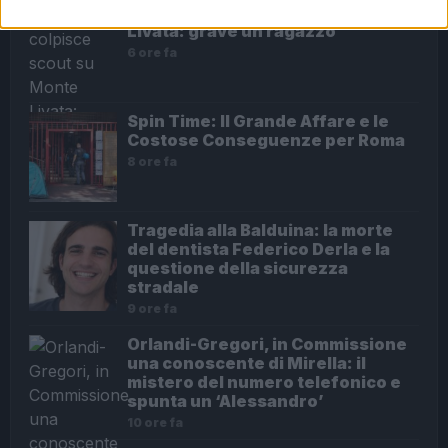
Fulmine colpisce scout su Monte
Livata: grave un ragazzo
6 ore fa
Spin Time: Il Grande Affare e le
Costose Conseguenze per Roma
8 ore fa
Tragedia alla Balduina: la morte
del dentista Federico Derla e la
questione della sicurezza
stradale
9 ore fa
Orlandi-Gregori, in Commissione
una conoscente di Mirella: il
mistero del numero telefonico e
spunta un ‘Alessandro’
10 ore fa