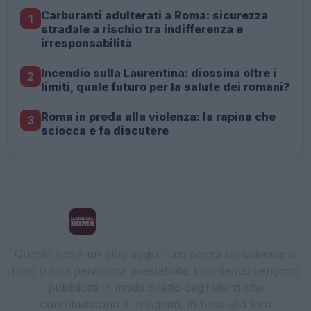
Carburanti adulterati a Roma: sicurezza
1
stradale a rischio tra indifferenza e
irresponsabilità
Incendio sulla Laurentina: diossina oltre i
2
limiti, quale futuro per la salute dei romani?
Roma in preda alla violenza: la rapina che
3
sciocca e fa discutere
La Cronaca di Roma
Questo sito è un blog aggiornato senza un calendario
fisso o una periodicità prestabilita. I contenuti vengono
pubblicati in modo diretto dagli utenti che
contribuiscono al progetto, in base alla loro