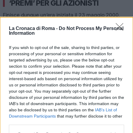
‘PREMI’ PER GLI AZIONISTI
Finisce dunque un’era iniziata il 23 maggio 2000,
con il 29% del capitale sociale collocato dall’allora
La Cronaca di Roma -
Do Not Process My Personal
presidente Sensi a 5,50 euro ad azione. Per premiarli
Information
di aver raggiunto l’obiettivo dell’Opa, i Friedkin
riserveranno agli azionisti numerose offerte
If you wish to opt-out of the sale, sharing to third parties, or
esclusive. Divise in tre fasce all’interno del ‘Loyalty
processing of your personal or sensitive information for
targeted advertising by us, please use the below opt-out
Program’, queste ultime comprenderanno una cena
section to confirm your selection. Please note that after your
con i patron e un incontro con i dirigenti. Ma non
opt-out request is processed you may continue seeing
solo: coinvolti potrebbero essere anche Mourinho e
interest-based ads based on personal information utilized by
la squadra, protagonisti di un evento o di un
us or personal information disclosed to third parties prior to
your opt-out. You may separately opt-out of the further
allenamento ‘esclusivo’ a Trigoria. Ma si tratta solo di
disclosure of your personal information by third parties on the
una parte delle iniziative previste, che i Friedkin
IAB’s list of downstream participants. This information may
contano di portare avanti almeno per le prossime
also be disclosed by us to third parties on the
IAB’s List of
cinque stagioni.
Downstream Participants
that may further disclose it to other
third parties.
Successiva
Please note that this website/app uses one or more Google