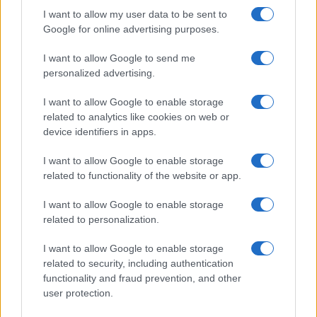
I want to allow my user data to be sent to
Google for online advertising purposes.
ARTICOLI CORRELATI
I want to allow Google to send me
personalized advertising.
I want to allow Google to enable storage
related to analytics like cookies on web or
device identifiers in apps.
Borsa firmata? Ennesima fake news contro Conte e
I want to allow Google to enable storage
la compagna
related to functionality of the website or app.
I want to allow Google to enable storage
related to personalization.
I want to allow Google to enable storage
related to security, including authentication
functionality and fraud prevention, and other
Ave Mourinho, un nuovo imperatore a Roma
user protection.