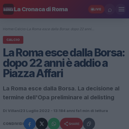
⌕
La Cronaca di Roma
LIVE
Home
›
Calcio
›
La Roma esce dalla Borsa: dopo 22 anni…
CALCIO
La Roma esce dalla Borsa:
dopo 22 anni è addio a
Piazza Affari
La Roma esce dalla Borsa. La decisione al
termine dell'Opa preliminare al delisting
Di Villani
23 Luglio 2022 - 13:18
4 anni fa
1 min di lettura
CONDIVIDI
SHARE