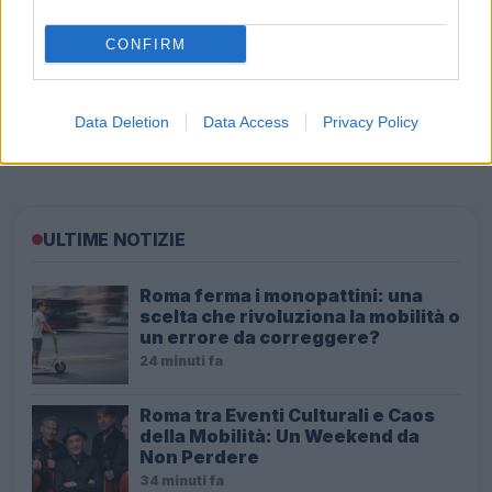
CONFIRM
Vendita As Roma, il prezzo è di 63 milioni e il resto
Data Deletion
Data Access
Privacy Policy
debito
ULTIME NOTIZIE
Roma ferma i monopattini: una
scelta che rivoluziona la mobilità o
un errore da correggere?
24 minuti fa
Roma tra Eventi Culturali e Caos
della Mobilità: Un Weekend da
Non Perdere
34 minuti fa