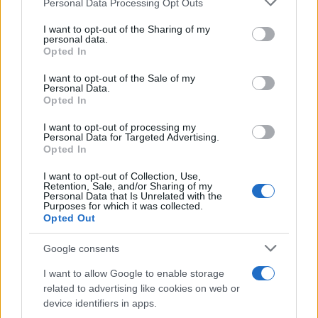
Personal Data Processing Opt Outs
Precedente
Foto macabre e
services and may gather and store information including but
Kim Rossi Stuart, il
minacce ai
not limited to your visit or usage behaviour. You may click to
I want to opt-out of the Sharing of my
personal data.
nipote finito in
passeggeri di un
grant or deny consent to Google and its third-party tags to
Opted In
manette a Roma
volo: terrore a
use your data for below specified purposes in below Google
Fiumicino (FOTO)
consent section.
I want to opt-out of the Sale of my
Personal Data.
Opted In
POTREBBE INTERESSARTI
I want to opt-out of processing my
Personal Data for Targeted Advertising.
Opted In
Borsa firmata? Ennesima fake
news contro Conte e la
I want to opt-out of Collection, Use,
compagna
Retention, Sale, and/or Sharing of my
Personal Data that Is Unrelated with the
6 anni fa
Purposes for which it was collected.
Opted Out
Ave Mourinho, un nuovo
imperatore a Roma
Google consents
5 anni fa
I want to allow Google to enable storage
related to advertising like cookies on web or
Tag:
borsa
device identifiers in apps.