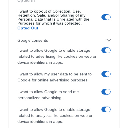
Opted In
8 anni fa
I want to opt-out of Collection, Use,
Covid, da marzo alla Sapienza
Retention, Sale, and/or Sharing of my
tamponi molecolari gratuiti per
Personal Data that Is Unrelated with the
gli studenti
Purposes for which it was collected.
Opted Out
5 anni fa
Google consents
CLICCA QUI PER VEDERE LE IMMAGINI DEGLI
I want to allow Google to enable storage
SCONTRI
related to advertising like cookies on web or
device identifiers in apps.
Precedente
Successiva
I want to allow my user data to be sent to
Discorso Meloni
Ostia, scene folli
Google for online advertising purposes.
alla Camera: “Italia
alla cena di sushi,
in tempesta, la
non pagano il
I want to allow Google to send me
condurremo in
conto e investono
personalized advertising.
porto”
un altro cliente
I want to allow Google to enable storage
related to analytics like cookies on web or
Tag:
la sapienza
device identifiers in apps.