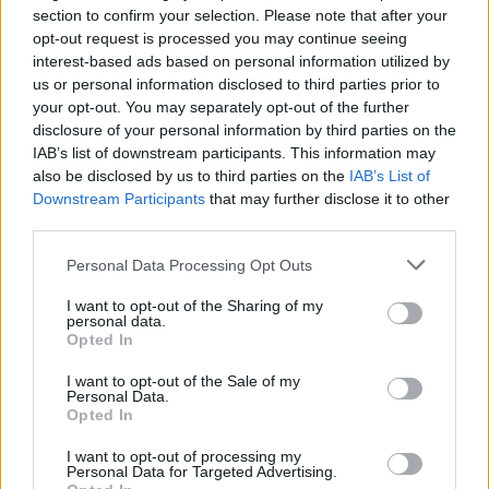
A questa versione la Questura ha risposto che i
section to confirm your selection. Please note that after your
manifestanti avrebbero tentato di interrompere
opt-out request is processed you may continue seeing
l’evento, senza desistere nemmeno di fronte agli alt
interest-based ads based on personal information utilized by
us or personal information disclosed to third parties prior to
della Polizia. Che a quel punto, per far ritornare la
your opt-out. You may separately opt-out of the further
calma, avrebbe attuato una ‘carica di
disclosure of your personal information by third parties on the
alleggerimento’. Dalla Sapienza fanno invece sapere
IAB’s list of downstream participants. This information may
che il convegno era autorizzato. “
Condanniamo le
also be disclosed by us to third parties on the
IAB’s List of
Downstream Participants
that may further disclose it to other
violenze e garantiamo il diritto a manifestare le
third parties.
proprie opinioni rispettandone la pluralità
“, le parole
della rettrice Antonella Polimeni. Alla fine il bilancio
Please note that this website/app uses one or more Google
Personal Data Processing Opt Outs
services and may gather and store information including but
conta un manifestante identificato e sotto indagine
not limited to your visit or usage behaviour. You may click to
I want to opt-out of the Sharing of my
per aver brandito un’asta contro gli agenti.
personal data.
grant or deny consent to Google and its third-party tags to
Opted In
use your data for below specified purposes in below Google
consent section.
I want to opt-out of the Sale of my
POTREBBE INTERESSARTI
Personal Data.
Opted In
L’Università La Sapienza
I want to opt-out of processing my
ripropone il Premio Minerva. I
Personal Data for Targeted Advertising.
dettagli