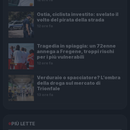
Ostia, ciclista investito: svelato il
volto del pirata della strada
12 ore fa
Tragedia in spiaggia: un 72enne
annega a Fregene, troppi rischi
per i più vulnerabili
12 ore fa
Verduraio o spacciatore? L’ombra
della droga sul mercato di
Trionfale
13 ore fa
PIÙ LETTE