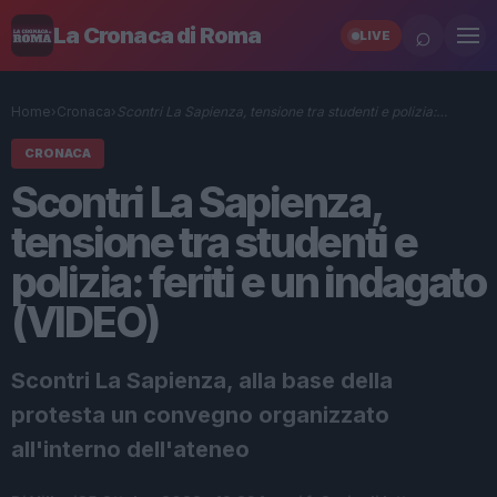
⌕
La Cronaca di Roma
LIVE
Home
›
Cronaca
›
Scontri La Sapienza, tensione tra studenti e polizia:…
CRONACA
Scontri La Sapienza,
tensione tra studenti e
polizia: feriti e un indagato
(VIDEO)
Scontri La Sapienza, alla base della
protesta un convegno organizzato
all'interno dell'ateneo