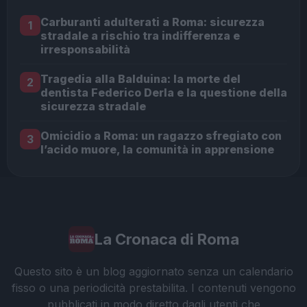
Carburanti adulterati a Roma: sicurezza
1
stradale a rischio tra indifferenza e
irresponsabilità
Tragedia alla Balduina: la morte del
2
dentista Federico Derla e la questione della
sicurezza stradale
Omicidio a Roma: un ragazzo sfregiato con
3
l’acido muore, la comunità in apprensione
La Cronaca di Roma
Questo sito è un blog aggiornato senza un calendario
fisso o una periodicità prestabilita. I contenuti vengono
pubblicati in modo diretto dagli utenti che