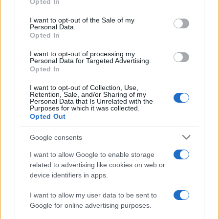
Opted In
use your data for below specified purposes in below Google
POTREBBE INTERESSARTI
consent section.
I want to opt-out of the Sale of my
Personal Data.
Christmas World a Roma, la
Opted In
Capitale ospiterà il villaggio
natalizio più grande d’Europa
I want to opt-out of processing my
Personal Data for Targeted Advertising.
4 anni fa
Opted In
Alla Galleria Giovanni XXIII arriva
l’autovelox. Multe per chi supera
I want to opt-out of Collection, Use,
il limite. Dal 30 marzo
Retention, Sale, and/or Sharing of my
Personal Data that Is Unrelated with the
3 anni fa
Purposes for which it was collected.
Opted Out
Google consents
I want to allow Google to enable storage
ARTICOLI CORRELATI
related to advertising like cookies on web or
device identifiers in apps.
I want to allow my user data to be sent to
Google for online advertising purposes.