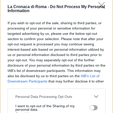
beneficenza, come in realtà anche io avevo pensato.
La Cronaca di Roma -
Do Not Process My Personal
Information
Ma quello che vorrei è non essere costretto a
ritirarli
“. Una ‘battaglia’ che l’uomo Mediaset
If you wish to opt-out of the sale, sharing to third parties, or
combatte da anni: già in passato aveva proposto di
processing of your personal or sensitive information for
devolvere la cifra alle famiglie dei morti sul lavoro.
targeted advertising by us, please use the below opt-out
Ciò in attesa di una soluzione definitiva, che però
section to confirm your selection. Please note that after your
opt-out request is processed you may continue seeing
non è mai arrivata. Che l’intervento del governo di
interest-based ads based on personal information utilized by
centrodestra possa aiutarlo ad averla vinta? Staremo
us or personal information disclosed to third parties prior to
a vedere.
your opt-out. You may separately opt-out of the further
disclosure of your personal information by third parties on the
IAB’s list of downstream participants. This information may
Precedente
Successiva
also be disclosed by us to third parties on the
IAB’s List of
Concertone
Meteo Roma, finita
Downstream Participants
that may further disclose it to other
Capodanno Roma,
la tregua, il
third parties.
dopo la pandemia
weekend sarà
la Capitale ritrova
all’insegna della
Please note that this website/app uses one or more Google
Personal Data Processing Opt Outs
il maxi evento
pioggia
services and may gather and store information including but
not limited to your visit or usage behaviour. You may click to
I want to opt-out of the Sharing of my
personal data.
grant or deny consent to Google and its third-party tags to