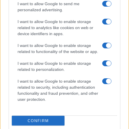
I want to allow Google to send me
personalized advertising.
Christmas World a Roma, la Capitale ospiterà il
villaggio natalizio più grande d’Europa
I want to allow Google to enable storage
related to analytics like cookies on web or
device identifiers in apps.
I want to allow Google to enable storage
related to functionality of the website or app.
I want to allow Google to enable storage
Alla Galleria Giovanni XXIII arriva l’autovelox. Multe
per chi supera il limite. Dal 30 marzo
related to personalization.
I want to allow Google to enable storage
related to security, including authentication
functionality and fraud prevention, and other
user protection.
Audio Zaniolo, la ragazza coinvolta fa chiarezza sulle
voci
CONFIRM