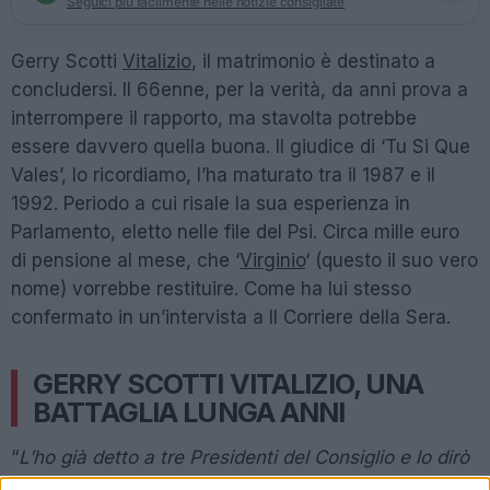
Seguici più facilmente nelle notizie consigliate
Gerry Scotti
Vitalizio
, il matrimonio è destinato a
concludersi. Il 66enne, per la verità, da anni prova a
interrompere il rapporto, ma stavolta potrebbe
essere davvero quella buona. Il giudice di ‘Tu Si Que
Vales’, lo ricordiamo, l’ha maturato tra il 1987 e il
1992. Periodo a cui risale la sua esperienza in
Parlamento, eletto nelle file del Psi. Circa mille euro
di pensione al mese, che ‘
Virginio
‘ (questo il suo vero
nome) vorrebbe restituire. Come ha lui stesso
confermato in un’intervista a Il Corriere della Sera.
GERRY SCOTTI VITALIZIO, UNA
BATTAGLIA LUNGA ANNI
“
L’ho già detto a tre Presidenti del Consiglio e lo dirò
anche a Giorgia Meloni. Mi hanno suggerito di darli in