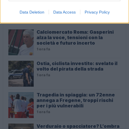
Data Deletion
Data Access
Privacy Policy
ULTIME NOTIZIE
Calciomercato Roma: Gasperini
alza la voce, tensioni con la
società e futuro incerto
1 ora fa
Ostia, ciclista investito: svelato il
volto del pirata della strada
1 ora fa
Tragedia in spiaggia: un 72enne
annega a Fregene, troppi rischi
per i più vulnerabili
1 ora fa
Verduraio o spacciatore? L’ombra