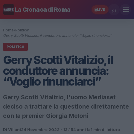
⌕
La Cronaca di Roma
LIVE
Home
›
Politica
›
Gerry Scotti Vitalizio, il conduttore annuncia: “Voglio rinunciarci”
POLITICA
Gerry Scotti Vitalizio, il
conduttore annuncia:
“Voglio rinunciarci”
Gerry Scotti Vitalizio, l'uomo Mediaset
deciso a trattare la questione direttamente
con la premier Giorgia Meloni
Di Villani
24 Novembre 2022 - 13:15
4 anni fa
1 min di lettura