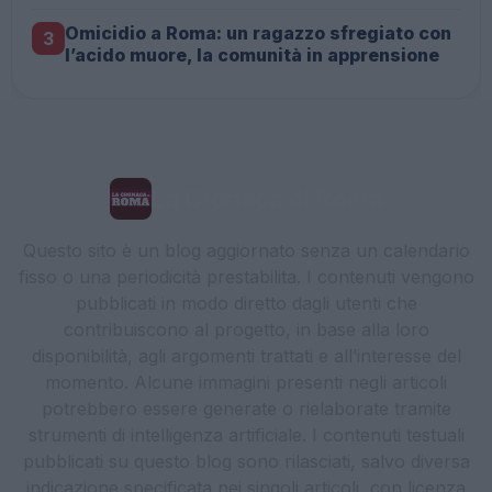
Omicidio a Roma: un ragazzo sfregiato con
3
l’acido muore, la comunità in apprensione
La Cronaca di Roma
Questo sito è un blog aggiornato senza un calendario
fisso o una periodicità prestabilita. I contenuti vengono
pubblicati in modo diretto dagli utenti che
contribuiscono al progetto, in base alla loro
disponibilità, agli argomenti trattati e all’interesse del
momento. Alcune immagini presenti negli articoli
potrebbero essere generate o rielaborate tramite
strumenti di intelligenza artificiale. I contenuti testuali
pubblicati su questo blog sono rilasciati, salvo diversa
indicazione specificata nei singoli articoli, con licenza