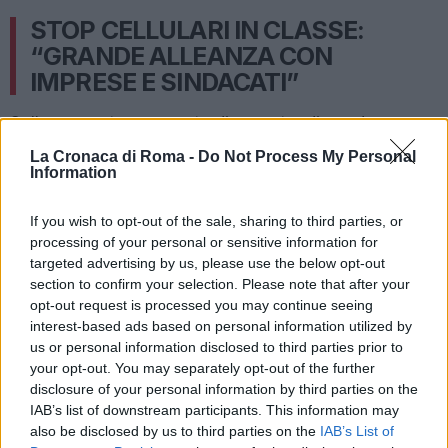
STOP CELLULARI IN CLASSE:
“GRANDE ALLEANZA CON
IMPRESE E SINDACATI”
Sulla proposta, avanzata di recente, di condannare
gli studenti colpevoli di atti di bullismo o violenza ai
La Cronaca di Roma -
Do Not Process My Personal
Information
lavori socialmente utili, ha poi aggiunto: “
Bisogna
tornare al merito. In questa chiave propongo quindi
If you wish to opt-out of the sale, sharing to third parties, or
anche a imprese e sindacati una Grande Alleanza. In
processing of your personal or sensitive information for
questo modo forse riusciremo anche a superare il
targeted advertising by us, please use the below opt-out
gap di competitività che separa l’istruzione tecnico –
section to confirm your selection. Please note that after your
professionale italiana da quella di altri paesi
opt-out request is processed you may continue seeing
interest-based ads based on personal information utilized by
internazionali
“. Parole che hanno ricevuto il plauso di
us or personal information disclosed to third parties prior to
Giovanni Brugnoli, vicepresidente di Confindustria e
your opt-out. You may separately opt-out of the further
delegato al capitale umano, anch’egli presente in
disclosure of your personal information by third parties on the
studio. Tra i temi su cui poi
Valditara
dovrà
IAB’s list of downstream participants. This information may
also be disclosed by us to third parties on the
IAB’s List of
concentrare la propria attenzione ci saranno la