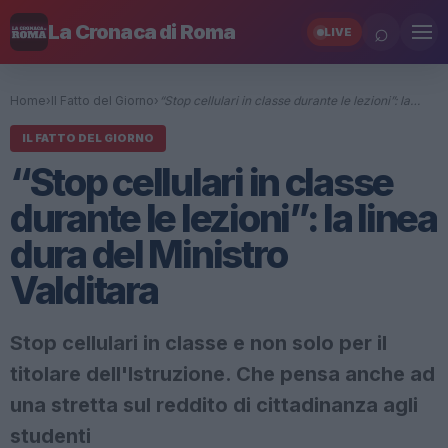
⌕
La Cronaca di Roma
LIVE
Home
›
Il Fatto del Giorno
›
“Stop cellulari in classe durante le lezioni”: la…
IL FATTO DEL GIORNO
“Stop cellulari in classe
durante le lezioni”: la linea
dura del Ministro
Valditara
Stop cellulari in classe e non solo per il
titolare dell'Istruzione. Che pensa anche ad
una stretta sul reddito di cittadinanza agli
studenti