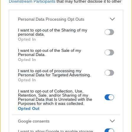
Downstream Participants
that may further disclose it to other
semplificazione e l’edilizia scolastica.
third parties.
Please note that this website/app uses one or more Google
Personal Data Processing Opt Outs
Successiva
Precedente
services and may gather and store information including but
Concertone
‘Frezza Cucina de
not limited to your visit or usage behaviour. You may click to
I want to opt-out of the Sharing of my
Capodanno Roma,
personal data.
Coccio’ – Claudio
grant or deny consent to Google and its third-party tags to
dopo la pandemia
Opted In
Amendola ‘ristora’
use your data for below specified purposes in below Google
la Capitale ritrova
il cuore di Roma
consent section.
il maxi evento
I want to opt-out of the Sale of my
Personal Data.
Opted In
I want to opt-out of processing my
POTREBBE INTERESSARTI
Personal Data for Targeted Advertising.
Opted In
Banda Di Baby Bulle Picchia
I want to opt-out of Collection, Use,
12enne Disabile: Il Video Sui
Retention, Sale, and/or Sharing of my
Social
Personal Data that Is Unrelated with the
Purposes for which it was collected.
5 anni fa
Opted Out
PISONIANO Dodicenne pestato
dai bulli a scuola
Google consents
6 anni fa
I want to allow Google to enable storage