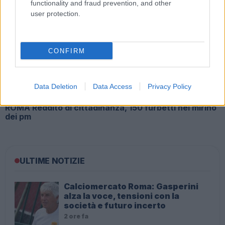
functionality and fraud prevention, and other
user protection.
PISONIANO Dodicenne pestato dai bulli a scuola
CONFIRM
Data Deletion
Data Access
Privacy Policy
ROMA Reddito di cittadinanza, 150 furbetti nel mirino
dei pm
ULTIME NOTIZIE
Calciomercato Roma: Gasperini
alza la voce, tensioni con la
società e futuro incerto
2 ore fa