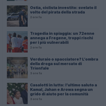
Ostia, ciclista investito: svelato il
volto del pirata della strada
2 ore fa
Tragedia in spiaggia: un 72enne
annega a Fregene, troppi rischi
per i più vulnerabili
2 ore fa
Verduraio o spacciatore? L’ombra
della droga sul mercato di
Trionfale
3 ore fa
Casalotti in lutto: l’ultimo saluto a
Kamal, Jahan e Arowa segna un
grido di aiuto per la comunità
3 ore fa