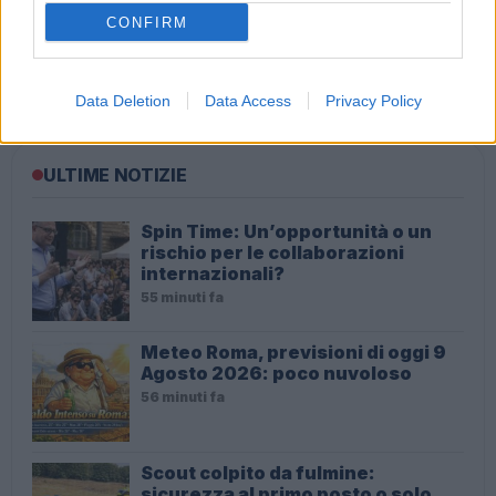
CONFIRM
ROMA La protesta delle spose alla Fontana di Trevi
Data Deletion
Data Access
Privacy Policy
ULTIME NOTIZIE
Spin Time: Un’opportunità o un
rischio per le collaborazioni
internazionali?
55 minuti fa
Meteo Roma, previsioni di oggi 9
Agosto 2026: poco nuvoloso
56 minuti fa
Scout colpito da fulmine:
sicurezza al primo posto o solo