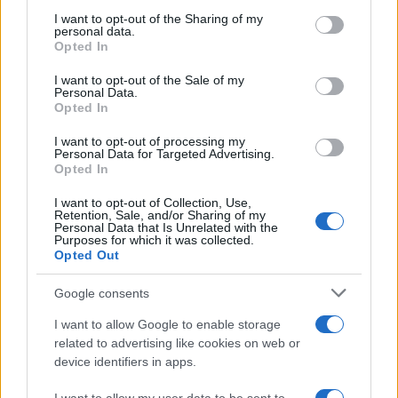
services and may gather and store information including but
Netflix Promuove la Nuova
not limited to your visit or usage behaviour. You may click to
I want to opt-out of the Sharing of my
personal data.
Stagione de La Casa di Carta con
grant or deny consent to Google and its third-party tags to
Opted In
un Evento alla Fontana di Trevi
use your data for below specified purposes in below Google
3 anni fa
consent section.
I want to opt-out of the Sale of my
Personal Data.
Opted In
CLICCA QUI PER VEDERE IL VIDEO DELL’EPISODIO
I want to opt-out of processing my
Personal Data for Targeted Advertising.
Opted In
Precedente
Successiva
Crolla
Giulia Tramontano,
I want to opt-out of Collection, Use,
controsoffitto
la frase di Mara
Retention, Sale, and/or Sharing of my
Personal Data that Is Unrelated with the
della Metro A, una
Venier che
Purposes for which it was collected.
donna rimasta
scatena la
Opted Out
ferita
polemica (VIDEO)
Google consents
Tag:
Fontana di Trevi
I want to allow Google to enable storage
related to advertising like cookies on web or
device identifiers in apps.
ARTICOLI CORRELATI