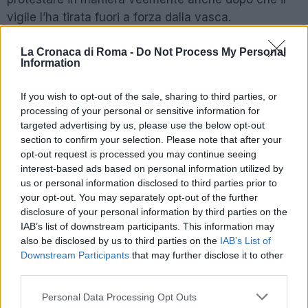
vigile l’ha tirata fuori a forza dalla vasca.
Qui la sua furia si scaglia contro una vigilessa, finita
La Cronaca di Roma -
Do Not Process My Personal
Information
in terra dopo essere stata colpita con un calcio.
Questo però è il suo ultimo sfogo prima di essere
If you wish to opt-out of the sale, sharing to third parties, or
portata via. Ma non si tratta della prima volta (e forse
processing of your personal or sensitive information for
non sarà nemmeno l’ultima) in cui la Fontana viene
targeted advertising by us, please use the below opt-out
presa di mira. A marzo infatti vi era entrato un turista
section to confirm your selection. Please note that after your
opt-out request is processed you may continue seeing
travestito da centurione, allontanato dagli agenti in
interest-based ads based on personal information utilized by
presidio. Poi il 23 maggio il carbone vegetale gettato
us or personal information disclosed to third parties prior to
al suo interno dagli attivisti di ‘Ultima Generazione’.
your opt-out. You may separately opt-out of the further
disclosure of your personal information by third parties on the
IAB’s list of downstream participants. This information may
POTREBBE INTERESSARTI
also be disclosed by us to third parties on the
IAB’s List of
Downstream Participants
that may further disclose it to other
third parties.
ROMA Virginia Raggi: “Fontana
di Trevi restituita ai cittadini”
Please note that this website/app uses one or more Google
Personal Data Processing Opt Outs
7 anni fa