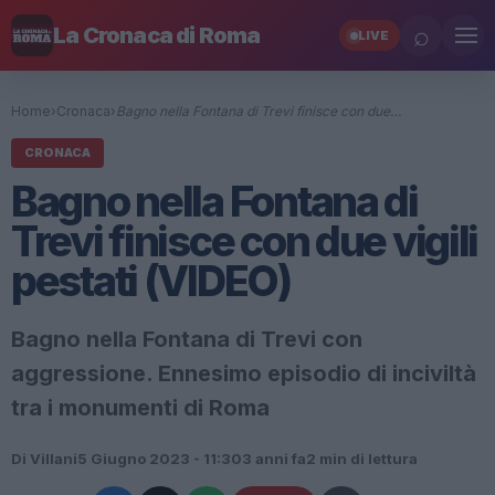
⌕
La Cronaca di Roma
LIVE
Home
›
Cronaca
›
Bagno nella Fontana di Trevi finisce con due…
CRONACA
Bagno nella Fontana di
Trevi finisce con due vigili
pestati (VIDEO)
Bagno nella Fontana di Trevi con
aggressione. Ennesimo episodio di inciviltà
tra i monumenti di Roma
Di Villani
5 Giugno 2023 - 11:30
3 anni fa
2 min di lettura