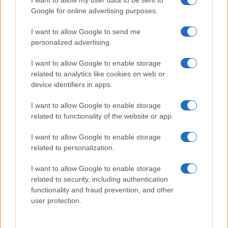
I want to allow my user data to be sent to
Google for online advertising purposes.
I want to allow Google to send me
personalized advertising.
I want to allow Google to enable storage
related to analytics like cookies on web or
ROMA Virginia Raggi: “Fontana di Trevi restituita ai
device identifiers in apps.
cittadini”
I want to allow Google to enable storage
related to functionality of the website or app.
I want to allow Google to enable storage
related to personalization.
I want to allow Google to enable storage
Netflix Promuove la Nuova Stagione de La Casa di
related to security, including authentication
Carta con un Evento alla Fontana di Trevi
functionality and fraud prevention, and other
user protection.