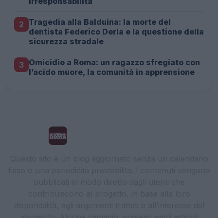
irresponsabilità
Tragedia alla Balduina: la morte del
2
dentista Federico Derla e la questione della
sicurezza stradale
Omicidio a Roma: un ragazzo sfregiato con
3
l’acido muore, la comunità in apprensione
La Cronaca di Roma
Questo sito è un blog aggiornato senza un calendario
fisso o una periodicità prestabilita. I contenuti vengono
pubblicati in modo diretto dagli utenti che
contribuiscono al progetto, in base alla loro
disponibilità, agli argomenti trattati e all’interesse del
momento. Alcune immagini presenti negli articoli