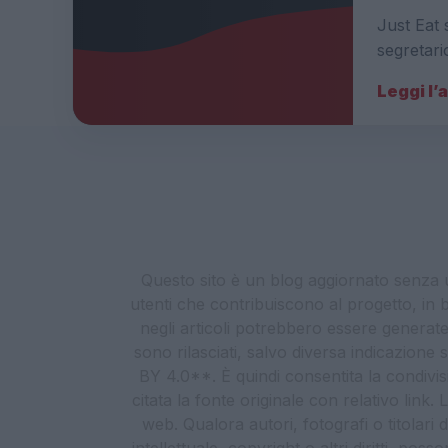
Just Eat 
segretari
Leggi l’
Questo sito è un blog aggiornato senza un
utenti che contribuiscono al progetto, in b
negli articoli potrebbero essere generate o
sono rilasciati, salvo diversa indicazione
BY 4.0**. È quindi consentita la condivis
citata la fonte originale con relativo link
web. Qualora autori, fotografi o titolari d