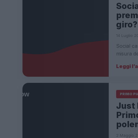
Socia
premi
giro?
14 Luglio 2
Social ca
misura d
Leggi l’
PRIMO P
Just
Primo
pole
2 Maggio 2