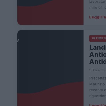
lavorator
mille diff
Leggi l’
ULTIME 
Landi
Antic
Anti
15 Dicembr
Precettaz
Maurizio 
recente d
riguarda
Leggi l’