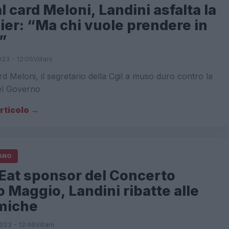
l card Meloni, Landini asfalta la
er: “Ma chi vuole prendere in
”
023 - 12:05
Villani
rd Meloni, il segretario della Cgil a muso duro contro la
el Governo
articolo →
IANO
 Eat sponsor del Concerto
 Maggio, Landini ribatte alle
miche
023 - 12:46
Villani