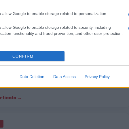
prossimo 24 ore di astensione…
articolo →
o allow Google to enable storage related to personalization.
o allow Google to enable storage related to security, including
cation functionality and fraud prevention, and other user protection.
i insultata al corteo Cgil, l’ira
I: “Landini si scusi” (VIDEO)
CONFIRM
023 - 18:31
Villani
Data Deletion
Data Access
Privacy Policy
ultata al corteo Cgil, pesanti epiteti sessisti a margine
festazione di ieri
articolo →