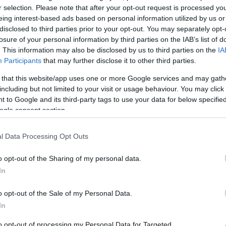
r selection. Please note that after your opt-out request is processed y
ttazione, Landini non ci sta:
eing interest-based ads based on personal information utilized by us or
ziativa del segretario Cgil
disclosed to third parties prior to your opt-out. You may separately opt-
losure of your personal information by third parties on the IAB’s list of
e 2023 - 18:25
Redazione
. This information may also be disclosed by us to third parties on the
IA
Participants
that may further disclose it to other third parties.
resenterà ricorso contro la precettazione del lavoro
Landini, segretario generale della Cgil, ha annunciato
 that this website/app uses one or more Google services and may gath
eme alla Uil, presenterà un ricorso contro la
including but not limited to your visit or usage behaviour. You may click 
 to Google and its third-party tags to use your data for below specifi
ione dello sciopero.…
ogle consent section.
articolo →
l Data Processing Opt Outs
o opt-out of the Sharing of my personal data.
IANO
In
pero 17 novembre, Landini:
o opt-out of the Sale of my Personal Data.
tazione confermata. Abbiamo
In
tato delle modifiche”
to opt-out of processing my Personal Data for Targeted