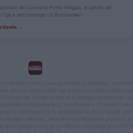
sponsor del Concerto Primo Maggio, le parole del
o Cgil e dell'omologo Uil Bombardieri
articolo →
La Cronaca di Roma
 calendario fisso o una periodicità prestabilita. I contenut
ase alla loro disponibilità, agli argomenti trattati e all’int
 rielaborate tramite strumenti di intelligenza artificiale. I 
 specificata nei singoli articoli, con licenza **Creative C
ione, la riproduzione e la rielaborazione dei contenuti, an
. Le immagini utilizzate, salvo diversa indicazione, possono pr
ei diritti ritengano che un contenuto, un’immagine o altro mat