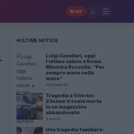
⌕
LIVE
ULTIME NOTIZIE
Luigi Cavallari, oggi
l’ultimo saluto a Roma.
Ministra Roccella: “Per
sempre mano nella
mano”
13 minuti fa
Tragedia a Viterbo:
23enne trovata morta
in un magazzino
abbandonato
2 ore fa
Una tragedia familiare: