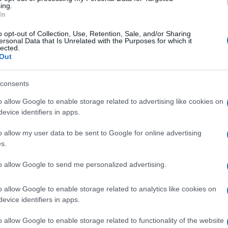
ing.
e 2023 - 11:51
Villani
In
17 novembre, Landini risponde a Salvini e al Garante.
o opt-out of Collection, Use, Retention, Sale, and/or Sharing
to questa mattina su ‘Radio 24’ ha ribadito l’intenzione di
ersonal Data that Is Unrelated with the Purposes for which it
lected.
anti con l’agitazione, nonostante le critiche. A…
Out
articolo →
consents
o allow Google to enable storage related to advertising like cookies on
evice identifiers in apps.
o allow my user data to be sent to Google for online advertising
pero 17 novembre, botta e
s.
sta al veleno tra Salvini e
to allow Google to send me personalized advertising.
ini
e 2023 - 11:56
Villani
o allow Google to enable storage related to analytics like cookies on
evice identifiers in apps.
17 novembre, si muovono i sindacati. Cgil e Uil dicono
manovra del Governo e per questo hanno indetto per
o allow Google to enable storage related to functionality of the website