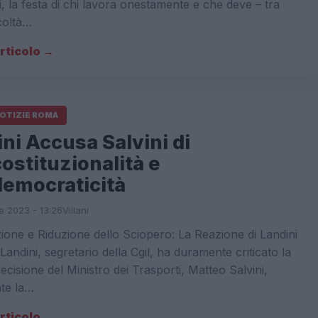
i, la festa di chi lavora onestamente e che deve – tra
icoltà…
articolo →
NOTIZIE ROMA
ni Accusa Salvini di
ostituzionalità e
democraticità
e 2023 - 13:26
Villani
ione e Riduzione dello Sciopero: La Reazione di Landini
Landini, segretario della Cgil, ha duramente criticato la
ecisione del Ministro dei Trasporti, Matteo Salvini,
nte la…
articolo →