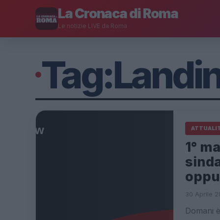
La Cronaca di Roma
Le notizie LIVE da Roma
Tag:
Landin
ATTUALI
1° ma
sinda
oppur
30 Aprile 2
Domani è 