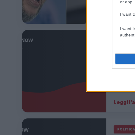
venerdì 
or app.
Leggi l’
I want t
I want t
authenti
POLITICA
Melon
di Fd
8 Ottobre 2
Meloni ins
della mani
Leggi l’
POLITICA