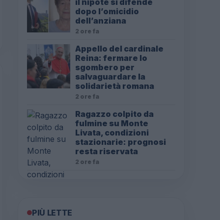
il nipote si difende
dopo l’omicidio
dell’anziana
2 ore fa
Appello del cardinale
Reina: fermare lo
sgombero per
salvaguardare la
solidarietà romana
2 ore fa
Ragazzo colpito da
fulmine su Monte
Livata, condizioni
stazionarie: prognosi
resta riservata
2 ore fa
PIÙ LETTE