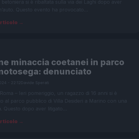
betoniera si è ribaltata sulla via dei Laghi dopo aver
un’auto. Questo evento ha provocato…
articolo →
ne minaccia coetanei in parco
motosega: denunciato
024 - 22:12
Davide Sperati
oma – Ieri pomeriggio, un ragazzo di 16 anni si è
o al parco pubblico di Villa Desideri a Marino con una
. Questo dopo aver litigato…
articolo →