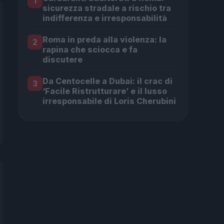
1
sicurezza stradale a rischio tra
indifferenza e irresponsabilità
Roma in preda alla violenza: la
2
rapina che sciocca e fa
discutere
Da Centocelle a Dubai: il crac di
3
‘Facile Ristrutturare’ e il lusso
irresponsabile di Loris Cherubini