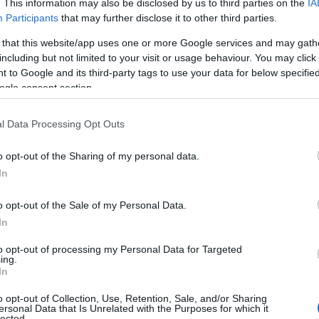
. This information may also be disclosed by us to third parties on the
IA
ha destato grande preoccupazione e ha…
Participants
that may further disclose it to other third parties.
 that this website/app uses one or more Google services and may gath
articolo →
including but not limited to your visit or usage behaviour. You may click 
 to Google and its third-party tags to use your data for below specifi
ogle consent section.
A
l Data Processing Opt Outs
na medicata con piselli
lati: choc in Rsa a Marino
o opt-out of the Sharing of my personal data.
In
023 - 11:35
Villani
o opt-out of the Sale of my Personal Data.
dicata con piselli surgelati, arrestato il titolare della
In
 socio sanitaria
to opt-out of processing my Personal Data for Targeted
articolo →
ing.
In
o opt-out of Collection, Use, Retention, Sale, and/or Sharing
ersonal Data that Is Unrelated with the Purposes for which it
lected.