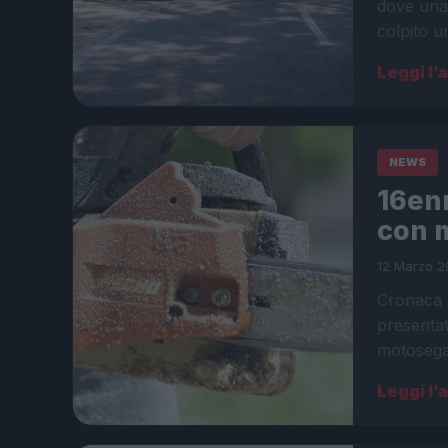
dove una 
colpito 
Leggi l’
NEWS
16en
con 
12 Marzo 2
Cronaca R
presentat
motosega
Leggi l’