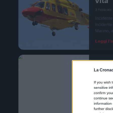
vita
3 Febbraio 
Incidente
incidente 
Marino, a
Leggi l’
NEWS
La Cronac
Marin
17enn
If you wish 
mamm
sensitive in
confirm you
17 Gennaio
continue se
information 
Il grave 
further disc
residente