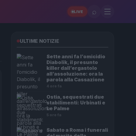
⌕
LIVE
ULTIME NOTIZIE
Sette anni fa l’omicidio
Diabolik, il presunto
killer dall’ergastolo
all’assoluzione: ora la
parola alla Cassazione
4 ore fa
Ostia, sequestrati due
stabilimenti: Urbinati e
Le Palme
5 ore fa
Sabato a Roma i funerali
del marito della