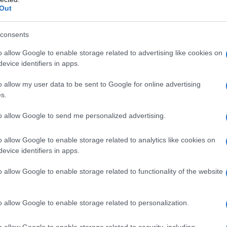
Out
ggi rivaluta Marino: “Quella
con le arance non la rifarei”
consents
o allow Google to enable storage related to advertising like cookies on
21 - 11:30
Villani
evice identifiers in apps.
rivaluta Marino: “Quella foto con le arance non la
La Raggi rivaluta Marino. Intervenuta in diretta sulla
o allow my user data to be sent to Google for online advertising
pagina Facebook, la sindaca ha tracciato un…
s.
articolo →
to allow Google to send me personalized advertising.
o allow Google to enable storage related to analytics like cookies on
evice identifiers in apps.
A
o allow Google to enable storage related to functionality of the website
NO Donna investita e uccisa da
irata: indagano i Carabinieri
o allow Google to enable storage related to personalization.
1 - 11:30
Villani
o allow Google to enable storage related to security, including