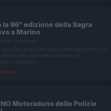
a la 96^ edizione della Sagra
uva a Marino
re 2020 - 08:00
Eleim 28
 festa 2020: al via la 96^ edizione della Sagra dell’uva. Al
^ edizione della Sagra dell’uva di Marino. La
zione è la festa più…
articolo →
NO Motoraduno delle Polizie