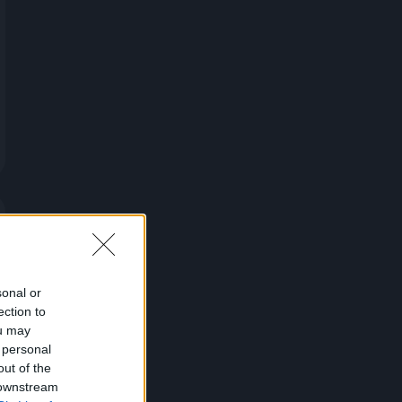
sonal or
ection to
ou may
 personal
out of the
 downstream