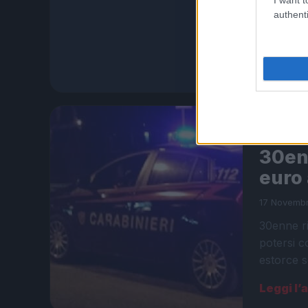
MARINO Do
authenti
Carabinie
accaduto 
Leggi l’
ULTIME 
30enn
euro 
17 Novembr
30enne ri
potersi c
estorce s
Leggi l’