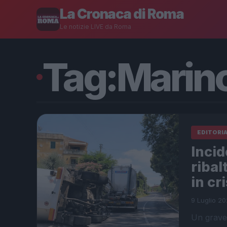
La Cronaca di Roma
Le notizie LIVE da Roma
Tag:
Marin
EDITORI
Incid
ribal
in cri
9 Luglio 20
Un grave 