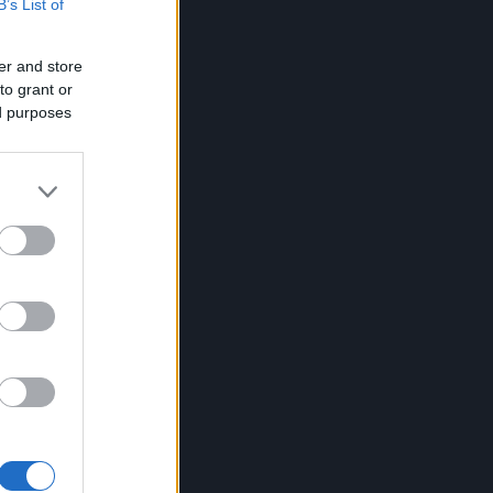
B’s List of
er and store
to grant or
ed purposes