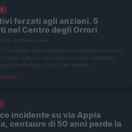
TÀ
ivi forzati agli anziani. 5
ti nel Centro degli Orrori
2024 - 18:01
Davide Sperati
 I Carabinieri hanno disvelato una situazione orribile in
di riposo a Marino: gli anziani venivano maltrattati e
 seguito dell’indagine, sono state imposte…
articolo →
A
co incidente su via Appia
, centauro di 50 anni perde la