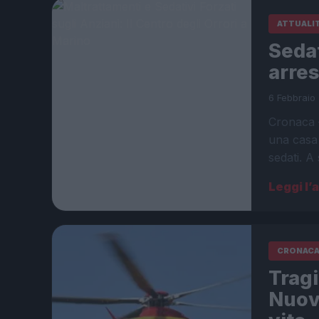
ATTUALI
Sedat
arres
6 Febbraio 
Cronaca –
una casa 
sedati. A
Leggi l’
CRONAC
Tragi
Nuova