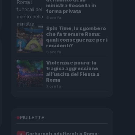
ministra Roccella in
forma privata
6 ore fa
Spin Time, lo sgombero
che fa tremare Roma:
quali conseguenze per i
residenti?
6 ore fa
Violenza e paura: la
tragica aggressione
all’uscita del Fiesta a
Roma
7 ore fa
PIÙ LETTE
Carburanti adulterati a Roma: