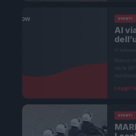
EVENTI
Al vi
dell’
21 Settemb
Marino in
via la 96
manifesta
Leggi l’
EVENTI
MARI