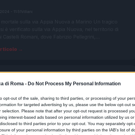
2024 - 11:51
Villani
 mortale sulla via Appia Nuova a Marino Un tragico
si è verificato sulla via Appia Nuova, nel territorio di
i Castelli Romani, dove Fabrizio Pellegrini,…
articolo →
a di Roma -
Do Not Process My Personal Information
o, migliorano le condizioni del
e investito. Le parole della
to opt-out of the sale, sharing to third parties, or processing of your per
a del giovane
formation for targeted advertising by us, please use the below opt-out s
r selection. Please note that after your opt-out request is processed y
 2024 - 13:02
Villani
eing interest-based ads based on personal information utilized by us or
disclosed to third parties prior to your opt-out. You may separately opt-
incidente stradale che ha coinvolto un ragazzo di 17 anni
losure of your personal information by third parties on the IAB’s list of
 nella frazione di Marino di Frattocchie, ai Castelli