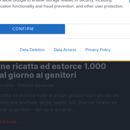
nna investita e uccisa da Suv pirata: indagano i
cation functionality and fraud prevention, and other user protection.
ri. MARINO Donna investita e uccisa da Suv pirata. E’
sulla via Appia Nuova, nel territorio di…
articolo →
CONFIRM
Data Deletion
Data Access
Privacy Policy
NOTIZIE ROMA
e ricatta ed estorce 1.000
al giorno ai genitori
e 2020 - 11:10
Erika Nardocchi
catta ed estorce soldi ai propri genitori ogni giorno per
omprare profumi, alcoli, vestiti, ect. 30enne ricatta ed
oldi ai genitori – Ieri sera durante…
articolo →