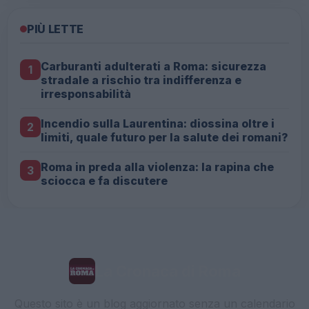
PIÙ LETTE
Carburanti adulterati a Roma: sicurezza
1
stradale a rischio tra indifferenza e
irresponsabilità
Incendio sulla Laurentina: diossina oltre i
2
limiti, quale futuro per la salute dei romani?
Roma in preda alla violenza: la rapina che
3
sciocca e fa discutere
La Cronaca di Roma
Questo sito è un blog aggiornato senza un calendario