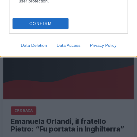
user protection.
Leggi l’articolo →
CONFIRM
Data Deletion
Data Access
Privacy Policy
CRONACA
Emanuela Orlandi, il fratello
Pietro: “Fu portata in Inghilterra”