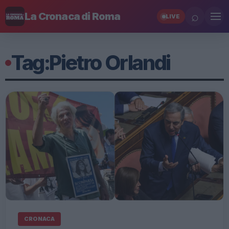
⌕
La Cronaca di Roma
LIVE
Tag:
Pietro Orlandi
CRONACA