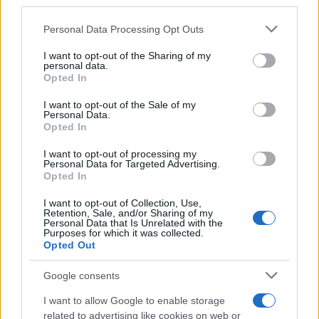
third parties.
Please note that this website/app uses one or more Google
Personal Data Processing Opt Outs
services and may gather and store information including but
not limited to your visit or usage behaviour. You may click to
I want to opt-out of the Sharing of my
personal data.
grant or deny consent to Google and its third-party tags to
Opted In
use your data for below specified purposes in below Google
PRIMO PIANO
consent section.
I want to opt-out of the Sale of my
Personal Data.
Pietro Orlandi a Verissimo: “Non
Opted In
mi scuso con Wojtyla. Lui sapeva
la verità”
I want to opt-out of processing my
Personal Data for Targeted Advertising.
Opted In
1 Maggio 2023 - 12:36
Villani
I want to opt-out of Collection, Use,
Pietro Orlandi a Verissimo torna a parlare della
Retention, Sale, and/or Sharing of my
scomparsa della sorella Emanuela e del
Personal Data that Is Unrelated with the
Purposes for which it was collected.
coinvolgimento dell'ex Papa
Opted Out
Leggi l’articolo →
Google consents
I want to allow Google to enable storage
related to advertising like cookies on web or