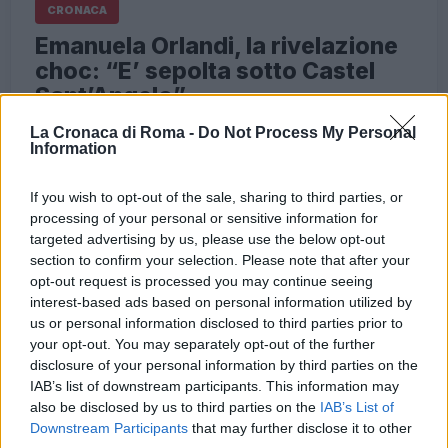
CRONACA
Emanuela Orlandi, la rivelazione
choc: “E’ sepolta sotto Castel
Sant’Angelo”
4 Giugno 2023 - 11:39
Villani
La Cronaca di Roma -
Do Not Process My Personal
Information
Emanuela Orlandi, le parole di un ex carabiniere
sulla sorte della 15enne scomparsa. La reazione
If you wish to opt-out of the sale, sharing to third parties, or
del fratello Pietro
processing of your personal or sensitive information for
targeted advertising by us, please use the below opt-out
Leggi l’articolo →
section to confirm your selection. Please note that after your
opt-out request is processed you may continue seeing
interest-based ads based on personal information utilized by
us or personal information disclosed to third parties prior to
your opt-out. You may separately opt-out of the further
disclosure of your personal information by third parties on the
IAB’s list of downstream participants. This information may
also be disclosed by us to third parties on the
IAB’s List of
Downstream Participants
that may further disclose it to other