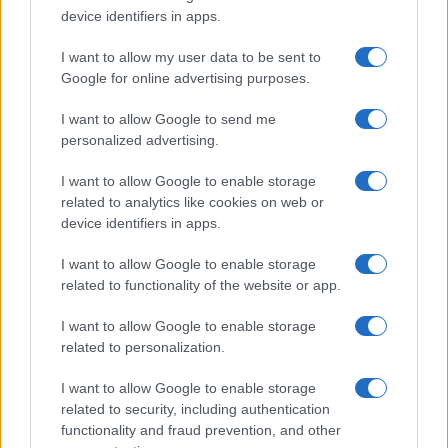
device identifiers in apps.
I want to allow my user data to be sent to
Google for online advertising purposes.
I want to allow Google to send me
personalized advertising.
I want to allow Google to enable storage
related to analytics like cookies on web or
device identifiers in apps.
CRONACA
I want to allow Google to enable storage
related to functionality of the website or app.
Pietro Orlandi Papa Wojtyla,
accuse choc del fratello di
I want to allow Google to enable storage
Emanuela a Giovanni Paolo II
related to personalization.
13 Aprile 2023 - 12:16
Villani
I want to allow Google to enable storage
related to security, including authentication
Pietro Orlandi Papa Wojtyla, spunta il nome del
functionality and fraud prevention, and other
Pontefice nel caso della scomparsa della 15enne