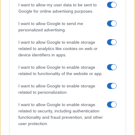
I want to allow my user data to be sent to
Google for online advertising purposes.
I want to allow Google to send me
personalized advertising.
I want to allow Google to enable storage
related to analytics like cookies on web or
device identifiers in apps.
CRONACA
I want to allow Google to enable storage
ROMA Paralizzato in sala parto:
related to functionality of the website or app.
maxi risarcimento alla famiglia di
I want to allow Google to enable storage
un bimbo
related to personalization.
23 Giugno 2019 - 13:01
Villani
I want to allow Google to enable storage
ROMA Paralizzato in sala parto: maxi
related to security, including authentication
risarcimento alla famiglia di un bimbo. ROMA
functionality and fraud prevention, and other
user protection.
Paralizzato in sala parto. Per questo riceverà
quasi due milioni di euro di risarcimento, «per…