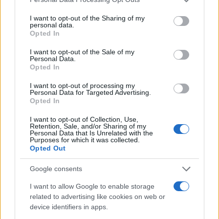
services and may gather and store information including but
not limited to your visit or usage behaviour. You may click to
I want to opt-out of the Sharing of my
personal data.
grant or deny consent to Google and its third-party tags to
Opted In
use your data for below specified purposes in below Google
PRIMO PIANO
consent section.
I want to opt-out of the Sale of my
I Casamonica fanno causa alla
Personal Data.
Opted In
Raggi: chiesto maxi risarcimento
I want to opt-out of processing my
30 Novembre 2019 - 12:32
Villani
Personal Data for Targeted Advertising.
Opted In
I Casamonica fanno causa alla Raggi: chiesto
maxi risarcimento. I Casamonica fanno causa alla
I want to opt-out of Collection, Use,
Retention, Sale, and/or Sharing of my
Raggi. Luciano Casamonica è pronto infatti a
Personal Data that Is Unrelated with the
chiedere al Comune di Roma un maxi…
Purposes for which it was collected.
Opted Out
Leggi l’articolo →
Google consents
I want to allow Google to enable storage
related to advertising like cookies on web or
device identifiers in apps.