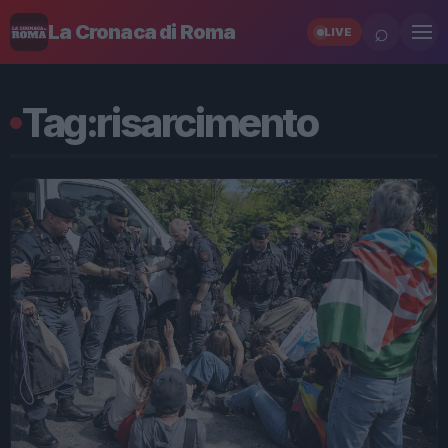
⌕
La Cronaca di Roma
LIVE
Tag:
risarcimento