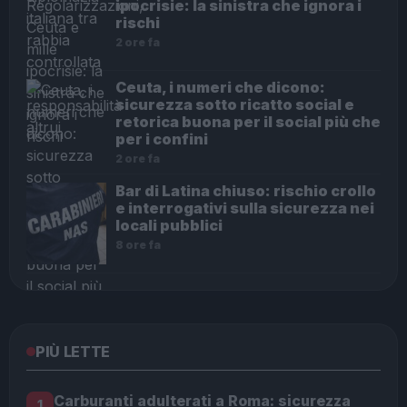
ipocrisie: la sinistra che ignora i
rischi
2 ore fa
Ceuta, i numeri che dicono:
sicurezza sotto ricatto social e
retorica buona per il social più che
per i confini
2 ore fa
Bar di Latina chiuso: rischio crollo
e interrogativi sulla sicurezza nei
locali pubblici
8 ore fa
PIÙ LETTE
Carburanti adulterati a Roma: sicurezza
1