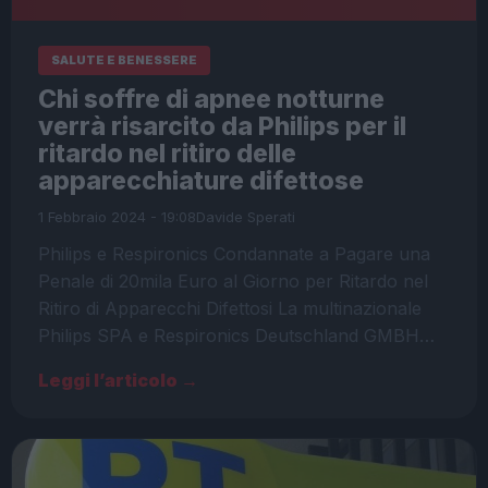
SALUTE E BENESSERE
Chi soffre di apnee notturne
verrà risarcito da Philips per il
ritardo nel ritiro delle
apparecchiature difettose
1 Febbraio 2024 - 19:08
Davide Sperati
Philips e Respironics Condannate a Pagare una
Penale di 20mila Euro al Giorno per Ritardo nel
Ritiro di Apparecchi Difettosi La multinazionale
Philips SPA e Respironics Deutschland GMBH…
Leggi l’articolo →