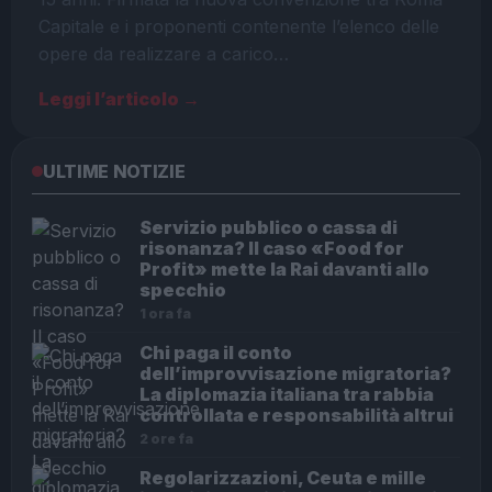
Capitale e i proponenti contenente l’elenco delle
opere da realizzare a carico…
Leggi l’articolo →
ULTIME NOTIZIE
Servizio pubblico o cassa di
risonanza? Il caso «Food for
Profit» mette la Rai davanti allo
specchio
1 ora fa
Chi paga il conto
dell’improvvisazione migratoria?
La diplomazia italiana tra rabbia
controllata e responsabilità altrui
2 ore fa
Regolarizzazioni, Ceuta e mille