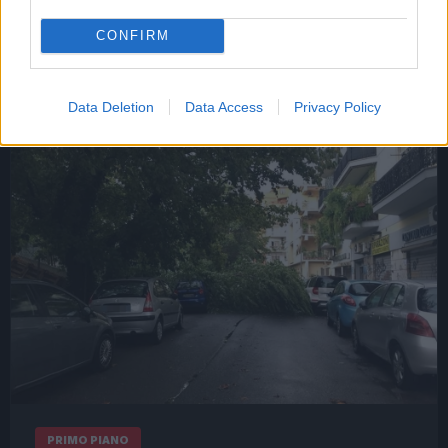
Leggi l’articolo →
CONFIRM
Data Deletion
Data Access
Privacy Policy
PRIMO PIANO