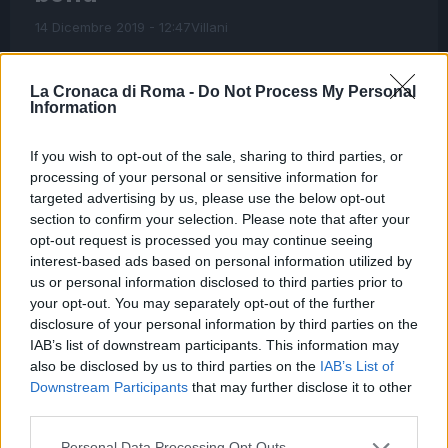
14 Dicembre 2019 - 12:47
Villani
ROMA Turista violentata da romeno, il
risarcimento è una beffa. ROMA Turista
La Cronaca di Roma -
Do Not Process My Personal
Information
violentata da romeno – Si terrà il prossimo 23
gennaio l’udienza di Cassazione sul ricorso
If you wish to opt-out of the sale, sharing to third parties, or
presentato…
processing of your personal or sensitive information for
targeted advertising by us, please use the below opt-out
Leggi l’articolo →
section to confirm your selection. Please note that after your
opt-out request is processed you may continue seeing
interest-based ads based on personal information utilized by
us or personal information disclosed to third parties prior to
your opt-out. You may separately opt-out of the further
disclosure of your personal information by third parties on the
IAB’s list of downstream participants. This information may
also be disclosed by us to third parties on the
IAB’s List of
Downstream Participants
that may further disclose it to other
third parties.
Please note that this website/app uses one or more Google
Personal Data Processing Opt Outs