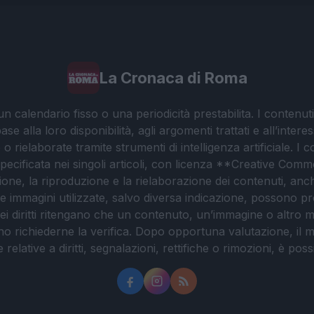
La Cronaca di Roma
 calendario fisso o una periodicità prestabilita. I contenut
ase alla loro disponibilità, agli argomenti trattati e all’int
 rielaborate tramite strumenti di intelligenza artificiale. I 
 specificata nei singoli articoli, con licenza **Creative C
ione, la riproduzione e la rielaborazione dei contenuti, an
. Le immagini utilizzate, salvo diversa indicazione, possono pr
ei diritti ritengano che un contenuto, un’immagine o altro mat
ssono richiederne la verifica. Dopo opportuna valutazione, il 
lative a diritti, segnalazioni, rettifiche o rimozioni, è possibil