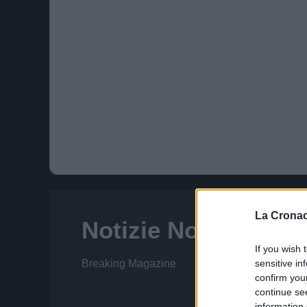
La Cronac
If you wish 
sensitive in
confirm you
continue se
information 