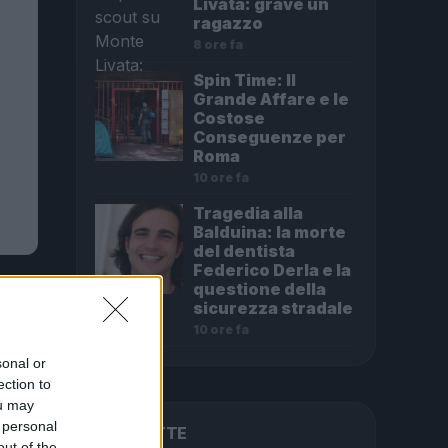
Livata: grave un
ragazzo
8 ore fa
Spin Time: Il
Grande Affare e le
Costose
Conseguenze per
Roma
10 ore fa
Tragedia alla
Balduina: la morte
del dentista
Federico Derla e la
questione della
sicurezza stradale
10 ore fa
sonal or
ection to
ou may
 personal
PIÙ LETTE
out of the