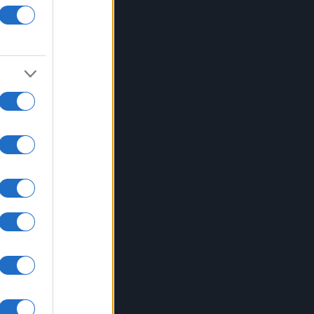
o
i con
orze
a
tro
ale