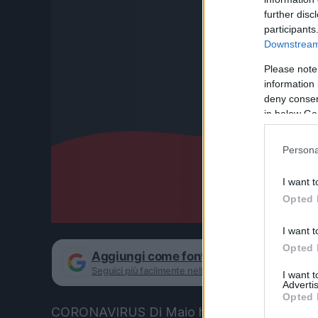
further disc
participants
Downstream 
Please note
information 
deny consent
in below Go
Persona
I want t
Opted 
I want t
Opted 
Aggiungi come fonte preferita su Goog
Seguici più facilmente nelle notizie consigliate
I want 
Advertis
Opted 
CORONAVIRUS Di Maio ha annunciato dalla su