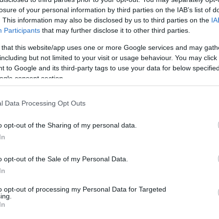
losure of your personal information by third parties on the IAB’s list of
. This information may also be disclosed by us to third parties on the
IA
Participants
that may further disclose it to other third parties.
 that this website/app uses one or more Google services and may gath
including but not limited to your visit or usage behaviour. You may click 
 to Google and its third-party tags to use your data for below specifi
ogle consent section.
l Data Processing Opt Outs
o opt-out of the Sharing of my personal data.
In
o opt-out of the Sale of my Personal Data.
In
le
to opt-out of processing my Personal Data for Targeted
ing.
In
a pagina Facebook che sono arrivati proprio quest’