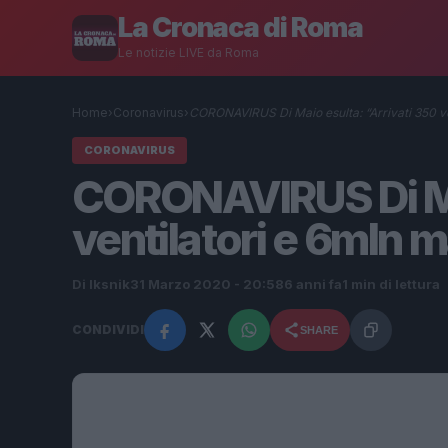
La Cronaca di Roma
Le notizie LIVE da Roma
Home
›
Coronavirus
›
CORONAVIRUS Di Maio esulta: “Arrivati 350 ve
CORONAVIRUS
CORONAVIRUS Di Mai
ventilatori e 6mln 
Di Iksnik
31 Marzo 2020 - 20:58
6 anni fa
1 min di lettura
CONDIVIDI
SHARE