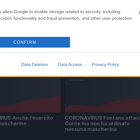
 alle
CORONAVIRUS Anche l’eserci
o allow Google to enable storage related to security, including
tutti
produrrà mascherine
cation functionality and fraud prevention, and other user protection.
6 anni fa
CONFIRM
Data Deletion
Data Access
Privacy Policy
US Anche l’esercito
CORONAVIRUS Fontana attac
mascherine
Conte ma non ha ordinato
nessuna mascherina