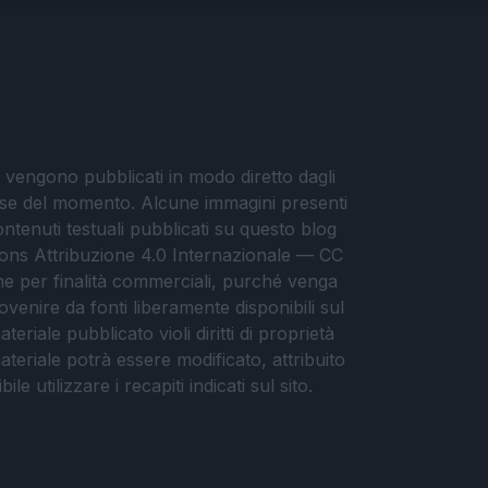
i vengono pubblicati in modo diretto dagli
eresse del momento. Alcune immagini presenti
contenuti testuali pubblicati su questo blog
ommons Attribuzione 4.0 Internazionale — CC
che per finalità commerciali, purché venga
ovenire da fonti liberamente disponibili sul
eriale pubblicato violi diritti di proprietà
materiale potrà essere modificato, attribuito
e utilizzare i recapiti indicati sul sito.