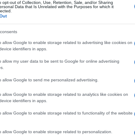
o opt-out of Collection, Use, Retention, Sale, and/or Sharing
, ringraziando anche il lavoro svolto dal nostro corpo
ersonal Data that Is Unrelated with the Purposes for which it
lected.
ico, mascherine, dispositivi sanitari. Grazie al prezios
Out
i giorni abbiamo intensificato, ancora di più, i contatt
scherine e forniture sanitarie per supportare le nostre f
consents
a detto il Ministro degli Esteri, riferendo che oggi “tr
o allow Google to enable storage related to advertising like cookies on
entilatori polmonari e circa 6 milioni di mascherine. Al
evice identifiers in apps.
io ha poi ringraziato anche “
il personale dell’Agenzia
o allow my user data to be sent to Google for online advertising
doganato i pacchi e sta consegnando tutto il materi
s.
si occupa della distribuzione sul territorio italiano
“.
to allow Google to send me personalized advertising.
Successiva
o allow Google to enable storage related to analytics like cookies on
CESSIONE ROMA Trattativa ancora
evice identifiers in apps.
aperta
o allow Google to enable storage related to functionality of the website
o allow Google to enable storage related to personalization.