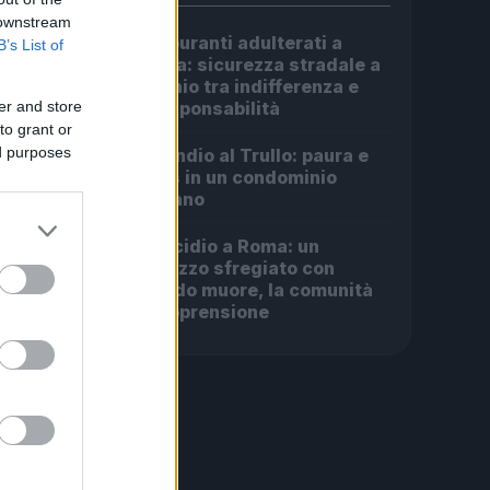
 downstream
Carburanti adulterati a
B’s List of
1
Roma: sicurezza stradale a
rischio tra indifferenza e
er and store
irresponsabilità
to grant or
ed purposes
Incendio al Trullo: paura e
2
caos in un condominio
romano
Omicidio a Roma: un
3
ragazzo sfregiato con
l’acido muore, la comunità
in apprensione
oggi