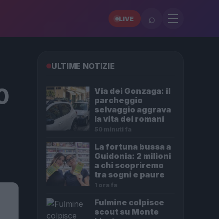
⌕
LIVE
ULTIME NOTIZIE
0
Via dei Gonzaga: il
parcheggio
selvaggio aggrava
la vita dei romani
50 minuti fa
La fortuna bussa a
Guidonia: 2 milioni
a chi scopriremo
tra sogni e paure
1 ora fa
Fulmine colpisce
scout su Monte