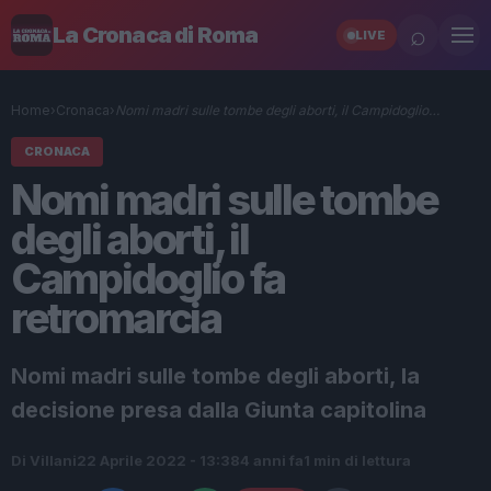
⌕
La Cronaca di Roma
LIVE
Home
›
Cronaca
›
Nomi madri sulle tombe degli aborti, il Campidoglio…
CRONACA
Nomi madri sulle tombe
degli aborti, il
Campidoglio fa
retromarcia
Nomi madri sulle tombe degli aborti, la
decisione presa dalla Giunta capitolina
Di Villani
22 Aprile 2022 - 13:38
4 anni fa
1 min di lettura