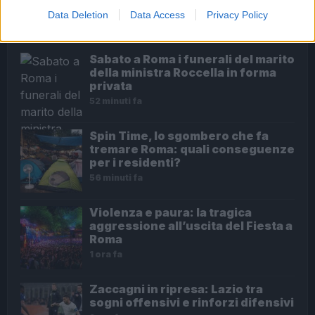
Data Deletion
Data Access
Privacy Policy
ULTIME NOTIZIE
Sabato a Roma i funerali del marito
della ministra Roccella in forma
privata
52 minuti fa
Spin Time, lo sgombero che fa
tremare Roma: quali conseguenze
per i residenti?
56 minuti fa
Violenza e paura: la tragica
aggressione all’uscita del Fiesta a
Roma
1 ora fa
Zaccagni in ripresa: Lazio tra
sogni offensivi e rinforzi difensivi