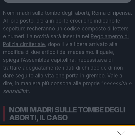
Nomi madri sulle tombe degli aborti, Roma ci ripensa.
Al loro posto, d’ora in poi le croci che indicano le
sepolture recheranno un codice composto di lettere
e numeri. La novità sarà inserita nel
Regolamento di
Polizia cimiteriale
, dopo il via libera arrivato alla
modifica di due articoli del medesimo. Il quale,
spiega l’Assemblea capitolina, necessitava di
trattare adeguatamente i dati di chi decide di non
dare seguito alla vita che porta in grembo. Vale a
dire, in maniera più consona alle proprie “
necessità e
sensibilità
“.
NOMI MADRI SULLE TOMBE DEGLI
ABORTI, IL CASO
A far scoppiare il caso la scoperta di alcune donne,