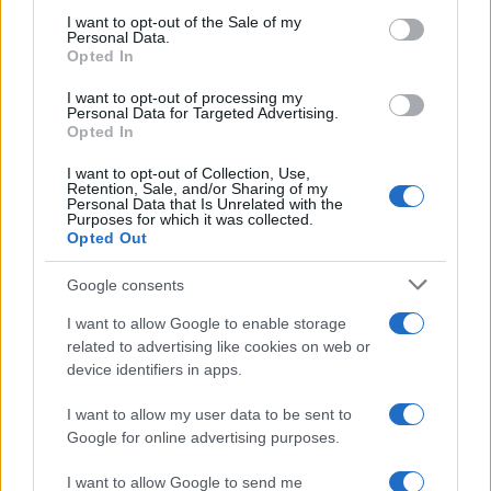
POTREBBE INTERESSARTI
consent section.
I want to opt-out of the Sale of my
Personal Data.
Opted In
Taxi a Roma, ecco il nuovo bando:
in arrivo quasi 1600 licenze
I want to opt-out of processing my
3 anni fa
Personal Data for Targeted Advertising.
Opted In
Caos al cimitero Flaminio: a
rischio le cremazioni
I want to opt-out of Collection, Use,
6 anni fa
Retention, Sale, and/or Sharing of my
Personal Data that Is Unrelated with the
Purposes for which it was collected.
Opted Out
Tag:
campidoglio
cimitero flaminio
Google consents
I want to allow Google to enable storage
ARTICOLI CORRELATI
related to advertising like cookies on web or
device identifiers in apps.
I want to allow my user data to be sent to
Google for online advertising purposes.
I want to allow Google to send me