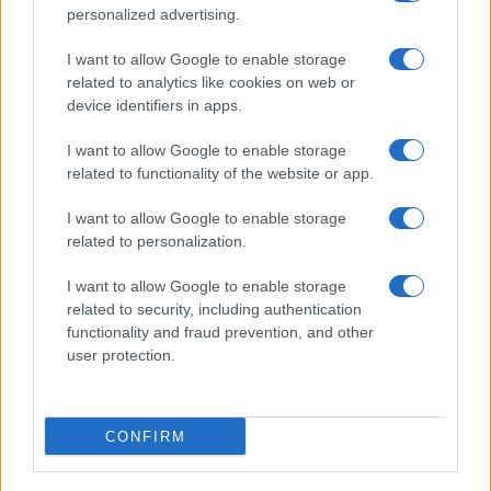
personalized advertising.
Taxi a Roma, ecco il nuovo bando: in arrivo quasi
1600 licenze
I want to allow Google to enable storage
related to analytics like cookies on web or
device identifiers in apps.
I want to allow Google to enable storage
related to functionality of the website or app.
I want to allow Google to enable storage
Caos al cimitero Flaminio: a rischio le cremazioni
related to personalization.
I want to allow Google to enable storage
related to security, including authentication
functionality and fraud prevention, and other
user protection.
Ncc a Roma, pronte 2mila nuove licenze: tutte le info
sul bando del Campidoglio
CONFIRM