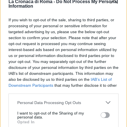
La Cronaca di Roma -
Do Not Process My Personal
all’interno del
Cimitero Flaminio
, di alcune tombe che
Information
indicavano il loro nome, pur essendo ad esse
completamente sconosciute. Un episodio che, dopo
If you wish to opt-out of the sale, sharing to third parties, or
la denuncia delle interessate, era giunto fino in
processing of your personal or sensitive information for
tribunale. Qui però, lo scorso febbraio, il gip ne
targeted advertising by us, please use the below opt-out
section to confirm your selection. Please note that after your
aveva disposto l’archiviazione: a parere del
opt-out request is processed you may continue seeing
magistrato, infatti, l’atto non era doloso ma solo
interest-based ads based on personal information utilized by
sbagliato, in quanto chi lo aveva compiuto era
us or personal information disclosed to third parties prior to
incappato nella mancanza di una norma specifica.
your opt-out. You may separately opt-out of the further
disclosure of your personal information by third parties on the
IAB’s list of downstream participants. This information may
Successiva
also be disclosed by us to third parties on the
IAB’s List of
Precedente
Sabrina Ferilli
Downstream Participants
that may further disclose it to other
Epatite acuta
David di Donatello,
third parties.
sconosciuta, un
premio speciale
caso (grave)
per l’attrice
Please note that this website/app uses one or more Google
Personal Data Processing Opt Outs
anche a Roma
romana
services and may gather and store information including but
not limited to your visit or usage behaviour. You may click to
I want to opt-out of the Sharing of my
personal data.
grant or deny consent to Google and its third-party tags to
Opted In
use your data for below specified purposes in below Google