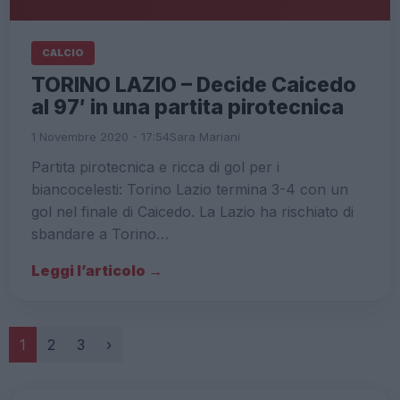
CALCIO
TORINO LAZIO – Decide Caicedo
al 97′ in una partita pirotecnica
1 Novembre 2020 - 17:54
Sara Mariani
Partita pirotecnica e ricca di gol per i
biancocelesti: Torino Lazio termina 3-4 con un
gol nel finale di Caicedo. La Lazio ha rischiato di
sbandare a Torino…
Leggi l’articolo →
Paginazione
1
2
3
›