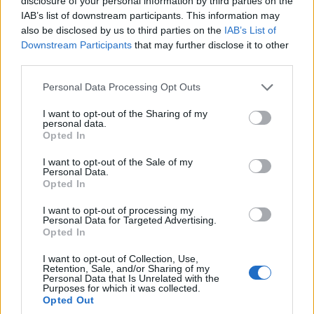
disclosure of your personal information by third parties on the
IAB’s list of downstream participants. This information may
also be disclosed by us to third parties on the
IAB’s List of
Downstream Participants
that may further disclose it to other
third parties.
Please note that this website/app uses one or more Google
Personal Data Processing Opt Outs
services and may gather and store information including but
not limited to your visit or usage behaviour. You may click to
I want to opt-out of the Sharing of my
personal data.
grant or deny consent to Google and its third-party tags to
Opted In
use your data for below specified purposes in below Google
consent section.
I want to opt-out of the Sale of my
Personal Data.
Opted In
I want to opt-out of processing my
Personal Data for Targeted Advertising.
Opted In
CRONACA
Incidente Immobile, tre testimoni
I want to opt-out of Collection, Use,
Retention, Sale, and/or Sharing of my
rischiano grosso: “Sono
Personal Data that Is Unrelated with the
Purposes for which it was collected.
inattendibili”
Opted Out