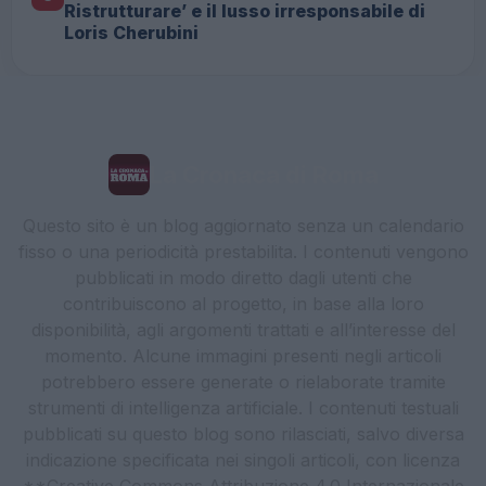
Ristrutturare’ e il lusso irresponsabile di
Loris Cherubini
La Cronaca di Roma
Questo sito è un blog aggiornato senza un calendario
fisso o una periodicità prestabilita. I contenuti vengono
pubblicati in modo diretto dagli utenti che
contribuiscono al progetto, in base alla loro
disponibilità, agli argomenti trattati e all’interesse del
momento. Alcune immagini presenti negli articoli
potrebbero essere generate o rielaborate tramite
strumenti di intelligenza artificiale. I contenuti testuali
pubblicati su questo blog sono rilasciati, salvo diversa
indicazione specificata nei singoli articoli, con licenza
**Creative Commons Attribuzione 4.0 Internazionale