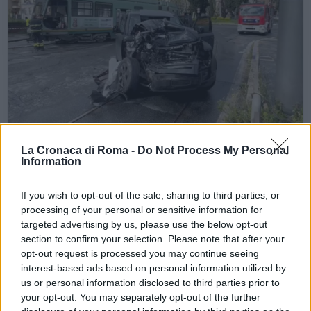
CRONACA
La Cronaca di Roma -
Do Not Process My Personal
Information
Incidente Immobile, un video fa
chiarezza sulle reali cause
If you wish to opt-out of the sale, sharing to third parties, or
processing of your personal or sensitive information for
3 Maggio 2023 - 12:55
Villani
targeted advertising by us, please use the below opt-out
Incidente Immobile, svolta nelle indagini sul
section to confirm your selection. Please note that after your
opt-out request is processed you may continue seeing
sinistro occorso il 16 aprile all'attaccante della
interest-based ads based on personal information utilized by
Lazio
us or personal information disclosed to third parties prior to
your opt-out. You may separately opt-out of the further
Leggi l’articolo →