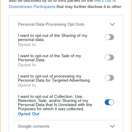
also be disclosed by us to third parties on the
IAB’s List of
Divino Lavoratore. Donazione al Fondo Gesù
Downstream Participants
that may further disclose it to other
third parties.
Divino Lavoratore. “Le parole di Papa Francesco
ci indicano la strada da seguire per non lasciare…
Please note that this website/app uses one or more Google
Personal Data Processing Opt Outs
services and may gather and store information including but
Leggi l’articolo →
not limited to your visit or usage behaviour. You may click to
I want to opt-out of the Sharing of my
personal data.
grant or deny consent to Google and its third-party tags to
Opted In
use your data for below specified purposes in below Google
consent section.
I want to opt-out of the Sale of my
Personal Data.
Opted In
I want to opt-out of processing my
Personal Data for Targeted Advertising.
Opted In
I want to opt-out of Collection, Use,
Retention, Sale, and/or Sharing of my
Personal Data that Is Unrelated with the
Purposes for which it was collected.
Opted Out
Google consents
PRIMO PIANO