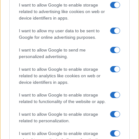
I want to allow Google to enable storage
Pratiche illecite al cimitero di
related to advertising like cookies on web or
Prima Porta: Ama prende le
device identifiers in apps.
distanze
I want to allow my user data to be sent to
17 Maggio 2020 - 10:43
Sara Mariani
Google for online advertising purposes.
Mentre la procura indaga su possibili pratiche
I want to allow Google to send me
illecite al cimitero di Prima Porta, Ama si dichiara
personalized advertising.
parte lesa. Continuano le indagini su presunte
condotte illecite nell’attività di cremazione.…
I want to allow Google to enable storage
related to analytics like cookies on web or
Leggi l’articolo →
device identifiers in apps.
I want to allow Google to enable storage
related to functionality of the website or app.
I want to allow Google to enable storage
related to personalization.
I want to allow Google to enable storage