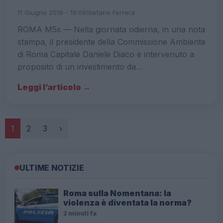
11 Giugno 2019 - 19:09
Stefano Ferrera
ROMA M5s — Nella giornata odierna, in una nota
stampa, il presidente della Commissione Ambiente
di Roma Capitale Daniele Diaco è intervenuto a
proposito di un investimento da…
Leggi l’articolo →
Paginazione
1
2
3
›
ULTIME NOTIZIE
Roma sulla Nomentana: la
violenza è diventata la norma?
2 minuti fa