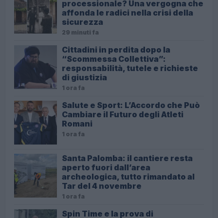
processionale? Una vergogna che
affonda le radici nella crisi della
sicurezza
29 minuti fa
Cittadini in perdita dopo la
“Scommessa Collettiva”:
responsabilità, tutele e richieste
di giustizia
1 ora fa
Salute e Sport: L’Accordo che Può
Cambiare il Futuro degli Atleti
Romani
1 ora fa
Santa Palomba: il cantiere resta
aperto fuori dall’area
archeologica, tutto rimandato al
Tar del 4 novembre
1 ora fa
Spin Time e la prova di