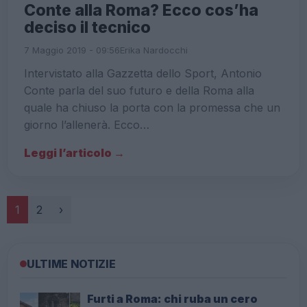
Conte alla Roma? Ecco cos’ha
deciso il tecnico
7 Maggio 2019 - 09:56
Erika Nardocchi
Intervistato alla Gazzetta dello Sport, Antonio
Conte parla del suo futuro e della Roma alla
quale ha chiuso la porta con la promessa che un
giorno l’allenerà. Ecco…
Leggi l’articolo →
Paginazione
1
2
›
ULTIME NOTIZIE
Furti a Roma: chi ruba un cero