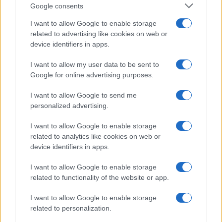
Google consents
CALCIO
I want to allow Google to enable storage
“Black Friday”, Milan e Roma
related to advertising like cookies on web or
negano l’accredito al CorSport
device identifiers in apps.
5 Dicembre 2019 - 20:14
Marco Corsini
I want to allow my user data to be sent to
Google for online advertising purposes.
Bufera mediatica sul Corriere dello Sport. Il
quotidiano di Zazzaroni punito da Milan e Roma
I want to allow Google to send me
per il titolo Black Friday Il Black Friday della
personalized advertising.
discordia. Il titolo del…
I want to allow Google to enable storage
Leggi l’articolo →
related to analytics like cookies on web or
device identifiers in apps.
I want to allow Google to enable storage
related to functionality of the website or app.
I want to allow Google to enable storage
related to personalization.