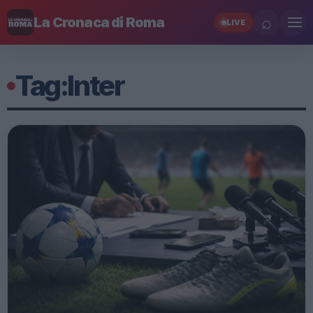
⌕
La Cronaca di Roma
LIVE
Tag:
Inter