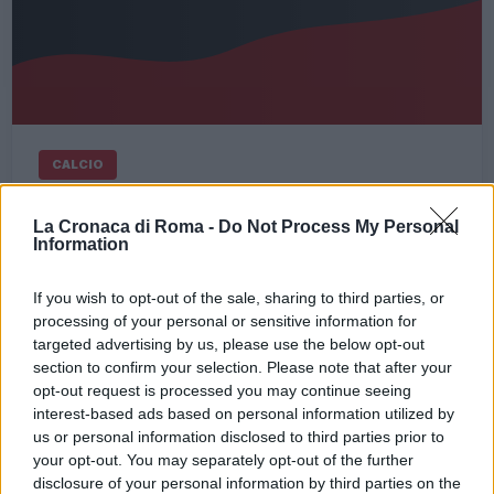
CALCIO
ROMA Politano è il nuovo
acquisto – Spinazzola all’Inter
La Cronaca di Roma -
Do Not Process My Personal
Information
15 Gennaio 2020 - 10:25
Erika Nardocchi
If you wish to opt-out of the sale, sharing to third parties, or
ROMA Politano è il nuovo acquisto e in questo
processing of your personal or sensitive information for
momento si trova nella Capitale per svolgere le
targeted advertising by us, please use the below opt-out
visite mediche prima dell’ufficialità ROMA Politano
section to confirm your selection. Please note that after your
è il nuovo acquisto che…
opt-out request is processed you may continue seeing
interest-based ads based on personal information utilized by
Leggi l’articolo →
us or personal information disclosed to third parties prior to
your opt-out. You may separately opt-out of the further
disclosure of your personal information by third parties on the