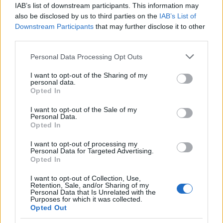
IAB’s list of downstream participants. This information may
also be disclosed by us to third parties on the
IAB’s List of
Downstream Participants
that may further disclose it to other
third parties.
Please note that this website/app uses one or more Google
Personal Data Processing Opt Outs
services and may gather and store information including but
not limited to your visit or usage behaviour. You may click to
I want to opt-out of the Sharing of my
personal data.
grant or deny consent to Google and its third-party tags to
Opted In
use your data for below specified purposes in below Google
consent section.
I want to opt-out of the Sale of my
Personal Data.
Opted In
I want to opt-out of processing my
Personal Data for Targeted Advertising.
Opted In
I want to opt-out of Collection, Use,
Retention, Sale, and/or Sharing of my
Personal Data that Is Unrelated with the
Purposes for which it was collected.
Opted Out