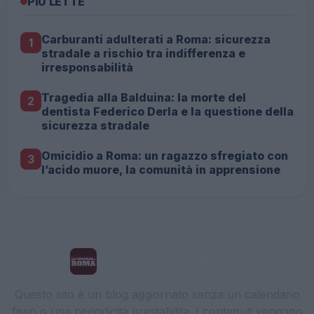
PIÙ LETTE
Carburanti adulterati a Roma: sicurezza
1
stradale a rischio tra indifferenza e
irresponsabilità
Tragedia alla Balduina: la morte del
2
dentista Federico Derla e la questione della
sicurezza stradale
Omicidio a Roma: un ragazzo sfregiato con
3
l’acido muore, la comunità in apprensione
La Cronaca di Roma
Questo sito è un blog aggiornato senza un calendario
fisso o una periodicità prestabilita. I contenuti vengono