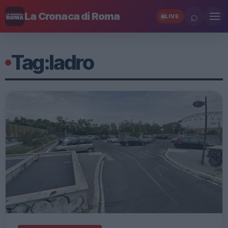
⌕
La Cronaca di Roma
LIVE
Tag:
ladro