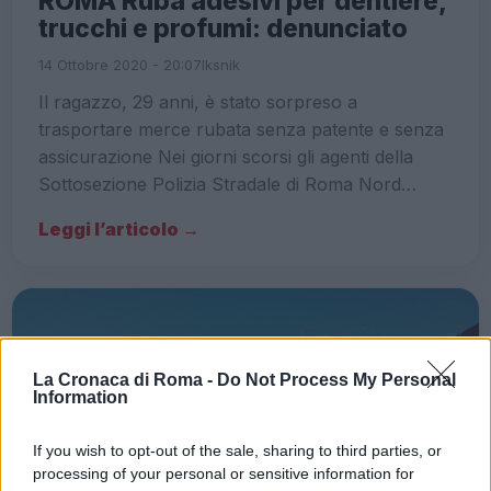
ROMA Ruba adesivi per dentiere,
trucchi e profumi: denunciato
14 Ottobre 2020 - 20:07
Iksnik
Il ragazzo, 29 anni, è stato sorpreso a
trasportare merce rubata senza patente e senza
assicurazione Nei giorni scorsi gli agenti della
Sottosezione Polizia Stradale di Roma Nord…
Leggi l’articolo →
La Cronaca di Roma -
Do Not Process My Personal
Information
If you wish to opt-out of the sale, sharing to third parties, or
processing of your personal or sensitive information for