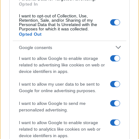
Opted In
I want to opt-out of Collection, Use,
Retention, Sale, and/or Sharing of my
Personal Data that Is Unrelated with the
Purposes for which it was collected.
Opted Out
Google consents
I want to allow Google to enable storage
related to advertising like cookies on web or
device identifiers in apps.
CRONACA
I want to allow my user data to be sent to
ROMA Policlinico Gemelli —
Google for online advertising purposes.
Ladro in corsia
I want to allow Google to send me
18 Agosto 2019 - 15:01
Stefano Ferrera
personalized advertising.
ROMA Policlinico Gemelli — Nel pomeriggio di
ieri, un uomo si è reso protagonista del furto di
I want to allow Google to enable storage
related to analytics like cookies on web or
una borsa ai danni della moglie di un paziente
device identifiers in apps.
ricoverato nel…