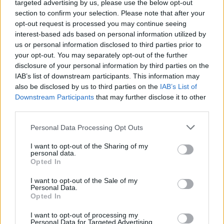
targeted advertising by us, please use the below opt-out
section to confirm your selection. Please note that after your
opt-out request is processed you may continue seeing
interest-based ads based on personal information utilized by
us or personal information disclosed to third parties prior to
PRIMO PIANO
your opt-out. You may separately opt-out of the further
Punta coltello a una donna e crea
disclosure of your personal information by third parties on the
il panico: inseguimento nel VI
IAB’s list of downstream participants. This information may
municipio
also be disclosed by us to third parties on the
IAB’s List of
Downstream Participants
that may further disclose it to other
25 Febbraio 2020 - 15:59
Eleim 28
third parties.
Un uomo semina il panico nel VI municipio. Per
Please note that this website/app uses one or more Google
Personal Data Processing Opt Outs
ignoti motivi un uomo sulla trentina,
services and may gather and store information including but
probabilmente dopo aver puntato addosso un
not limited to your visit or usage behaviour. You may click to
I want to opt-out of the Sharing of my
personal data.
grant or deny consent to Google and its third-party tags to
coltello a una ragazza, le ha rubato…
Opted In
use your data for below specified purposes in below Google
consent section.
Leggi l’articolo →
I want to opt-out of the Sale of my
Personal Data.
Opted In
I want to opt-out of processing my
Personal Data for Targeted Advertising.