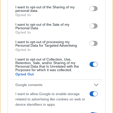
services and may gather and store information including but
UFFICIALE La AS
Anche Zingaretti
Roma ha un nuovo
contrario al taglio
not limited to your visit or usage behaviour. You may click to
I want to opt-out of the Sharing of my
personal data.
presidente
dei parlamentari
grant or deny consent to Google and its third-party tags to
Opted In
use your data for below specified purposes in below Google
consent section.
I want to opt-out of the Sale of my
Personal Data.
POTREBBE INTERESSARTI
Opted In
I want to opt-out of processing my
Fiumicino, squalo attacca un
Personal Data for Targeted Advertising.
pescatore: attimi di terrore sul
Opted In
lungomare romano
I want to opt-out of Collection, Use,
5 anni fa
Retention, Sale, and/or Sharing of my
UFFICIALE: il Lazio torna in zona
Personal Data that Is Unrelated with the
Purposes for which it was collected.
rossa. Approvato il nuovo
Opted Out
decreto legge anti-Covid
5 anni fa
Google consents
I want to allow Google to enable storage
Tag:
agguato
Pistola
san basilio
ultime-notizie
related to advertising like cookies on web or
device identifiers in apps.