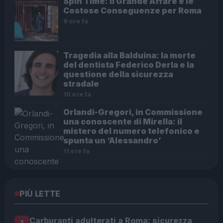
Spin Time: Il Grande Affare e le
Costose Conseguenze per Roma
9 ore fa
Tragedia alla Balduina: la morte
del dentista Federico Derla e la
questione della sicurezza
stradale
10 ore fa
Orlandi-Gregori, in Commissione
una conoscente di Mirella: il
mistero del numero telefonico e
spunta un ‘Alessandro’
11 ore fa
PIÙ LETTE
Carburanti adulterati a Roma: sicurezza