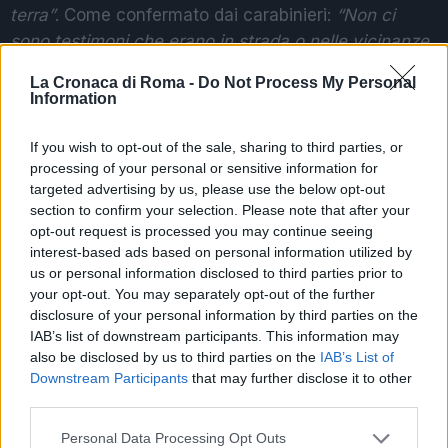
terra”
. Come confermato dai carabinieri:
“Non ci
sono testimoni che erano in strada o nelle vicinanze
dell’agguato”
. Nelle prossime ore saranno controllate
La Cronaca di Roma -
Do Not Process My Personal
alcune telecamere di video sorveglianza che
Information
potrebbero dare una svolta alle indagini. Intanto
l’uomo si è dovuto sottoporre a un delicato
If you wish to opt-out of the sale, sharing to third parties, or
processing of your personal or sensitive information for
intervento chirurgico.
“Abbiamo eseguito i primi
targeted advertising by us, please use the below opt-out
controlli sul passato della vittima e non è emerso
section to confirm your selection. Please note that after your
nulla di significativo. Continueremo a indagare”
,
opt-out request is processed you may continue seeing
hanno dichiarato i militari. Non è esclusa nessuna
interest-based ads based on personal information utilized by
us or personal information disclosed to third parties prior to
pista per il movente dell’agguato avvenuto in una
your opt-out. You may separately opt-out of the further
delle piazze dello spaccio più ‘calde’ di Roma.
disclosure of your personal information by third parties on the
IAB’s list of downstream participants. This information may
CALCIO – UFFICIALE: LA AS ROMA HA UN NUOVO
also be disclosed by us to third parties on the
IAB’s List of
PRESIDENTE
Downstream Participants
that may further disclose it to other
third parties.
Please note that this website/app uses one or more Google
Precedente
Successiva
Personal Data Processing Opt Outs