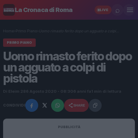
⌕
La Cronaca di Roma
LIVE
Home
›
Primo Piano
›
Uomo rimasto ferito dopo un agguato a colpi…
PRIMO PIANO
Uomo rimasto ferito dopo
un agguato a colpi di
pistola
Di Eleim 28
6 Agosto 2020 - 08:30
6 anni fa
1 min di lettura
CONDIVIDI
SHARE
PUBBLICITÀ