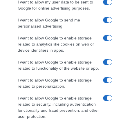
I want to allow my user data to be sent to
ARTICOLI CORRELATI
Google for online advertising purposes.
I want to allow Google to send me
personalized advertising.
I want to allow Google to enable storage
related to analytics like cookies on web or
device identifiers in apps.
Fiumicino, squalo attacca un pescatore: attimi di
terrore sul lungomare romano
I want to allow Google to enable storage
related to functionality of the website or app.
I want to allow Google to enable storage
related to personalization.
I want to allow Google to enable storage
related to security, including authentication
UFFICIALE: il Lazio torna in zona rossa. Approvato il
nuovo decreto legge anti-Covid
functionality and fraud prevention, and other
user protection.