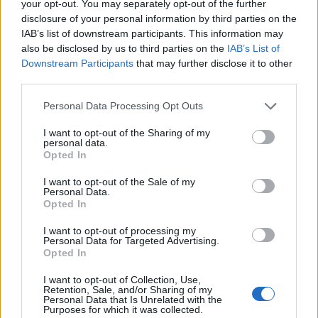
your opt-out. You may separately opt-out of the further
Nel caso di un positivo con sintomi invece, sono
disclosure of your personal information by third parties on the
IAB’s list of downstream participants. This information may
previsti sempre 10 giorni di quarantena, ma
also be disclosed by us to third parties on the
IAB’s List of
attenzione: prima di poter uscire dall’isolamento
Downstream Participants
that may further disclose it to other
l’individuo in questione non deve più presentare
third parties.
sintomi durante gli ultimi 3 giorni. Se così non fosse,
Please note that this website/app uses one or more Google
Personal Data Processing Opt Outs
l’isolamento tornerebbe a quota 15 giorni, sempre
services and may gather and store information including but
che negli ultimi 3 giorni ci sia assenza di sintomi.
not limited to your visit or usage behaviour. You may click to
I want to opt-out of the Sharing of my
personal data.
Anche in questo caso, previsto poi un solo test finale
grant or deny consent to Google and its third-party tags to
Opted In
use your data for below specified purposes in below Google
di verifica.
consent section.
I want to opt-out of the Sale of my
Personal Data.
Opted In
POTREBBE INTERESSARTI
I want to opt-out of processing my
Personal Data for Targeted Advertising.
Fiumicino, squalo attacca un
Opted In
pescatore: attimi di terrore sul
lungomare romano
I want to opt-out of Collection, Use,
5 anni fa
Retention, Sale, and/or Sharing of my
Personal Data that Is Unrelated with the
UFFICIALE: il Lazio torna in zona
Purposes for which it was collected.