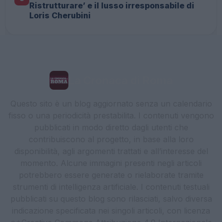
Ristrutturare’ e il lusso irresponsabile di
Loris Cherubini
La Cronaca di Roma
Questo sito è un blog aggiornato senza un calendario
fisso o una periodicità prestabilita. I contenuti vengono
pubblicati in modo diretto dagli utenti che
contribuiscono al progetto, in base alla loro
disponibilità, agli argomenti trattati e all’interesse del
momento. Alcune immagini presenti negli articoli
potrebbero essere generate o rielaborate tramite
strumenti di intelligenza artificiale. I contenuti testuali
pubblicati su questo blog sono rilasciati, salvo diversa
indicazione specificata nei singoli articoli, con licenza