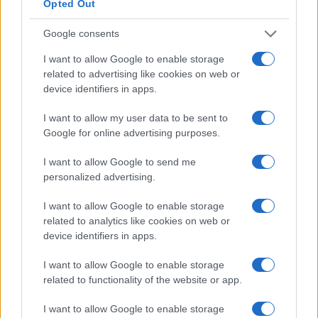
rossa. Approvato il nuovo
Opted Out
decreto legge anti-Covid
5 anni fa
Google consents
I want to allow Google to enable storage
related to advertising like cookies on web or
Successiva
device identifiers in apps.
Precedente
CinecittàDue,
Meteo, ci attende
ventenne tenta il
un ottobre piovoso
I want to allow my user data to be sent to
suicidio
Google for online advertising purposes.
I want to allow Google to send me
Tag:
quarantena
tamponi
ultime-notizie
personalized advertising.
I want to allow Google to enable storage
related to analytics like cookies on web or
ARTICOLI CORRELATI
device identifiers in apps.
I want to allow Google to enable storage
related to functionality of the website or app.
I want to allow Google to enable storage