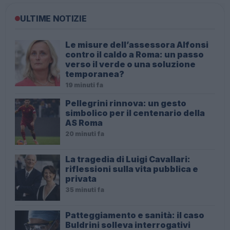
ULTIME NOTIZIE
Le misure dell’assessora Alfonsi
contro il caldo a Roma: un passo
verso il verde o una soluzione
temporanea?
19 minuti fa
Pellegrini rinnova: un gesto
simbolico per il centenario della
AS Roma
20 minuti fa
La tragedia di Luigi Cavallari:
riflessioni sulla vita pubblica e
privata
35 minuti fa
Patteggiamento e sanità: il caso
Buldrini solleva interrogativi