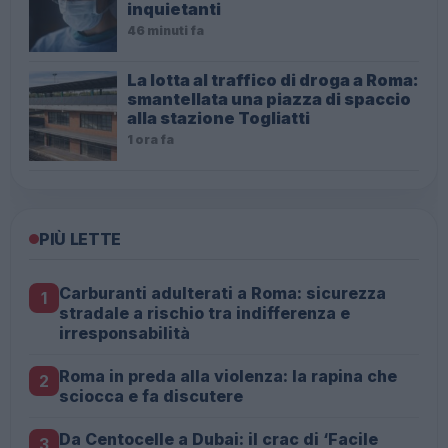
inquietanti
46 minuti fa
La lotta al traffico di droga a Roma:
smantellata una piazza di spaccio
alla stazione Togliatti
1 ora fa
PIÙ LETTE
Carburanti adulterati a Roma: sicurezza
1
stradale a rischio tra indifferenza e
irresponsabilità
Roma in preda alla violenza: la rapina che
2
sciocca e fa discutere
Da Centocelle a Dubai: il crac di ‘Facile
3