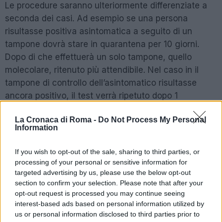
Le procedure saranno ulteriormente differenziate a
seconda dei casi. Ad esempio se una persona
risultasse positiva asintomatica a seguito di un
tampone dovrà stare in quarantena per 10 giorni.
Dopo di che effettuerà un solo tampone, quello
molecolare, ritenuto più attendibile. Nel caso in il
tampone di controllo dell’asintomatico risultasse
ancora positivo, il test verrà ripetuto dopo 1
settimana. Il periodo massimo di isolamento sarà
La Cronaca di Roma -
Do Not Process My Personal
comunque in ogni caso di 21 giorni: secondo il Cts
Information
infatti dopo questa tempistica la persona non
sarebbe più infettiva. Dopo le tre settimane quindi
If you wish to opt-out of the sale, sharing to third parties, or
fine dell’isolamento e nessun altra necessità di
processing of your personal or sensitive information for
effettuare tamponi di controllo.
targeted advertising by us, please use the below opt-out
section to confirm your selection. Please note that after your
opt-out request is processed you may continue seeing
Le procedure per chi presenta i sintomi del
interest-based ads based on personal information utilized by
Covid-19
us or personal information disclosed to third parties prior to