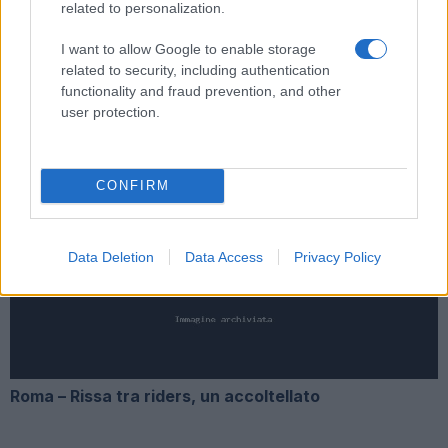
related to personalization.
Fiumicino, squalo attacca un pescatore: attimi di
I want to allow Google to enable storage
terrore sul lungomare romano
related to security, including authentication
functionality and fraud prevention, and other
user protection.
CONFIRM
UFFICIALE: il Lazio torna in zona rossa. Approvato il
nuovo decreto legge anti-Covid
Data Deletion
Data Access
Privacy Policy
Roma – Rissa tra riders, un accoltellato