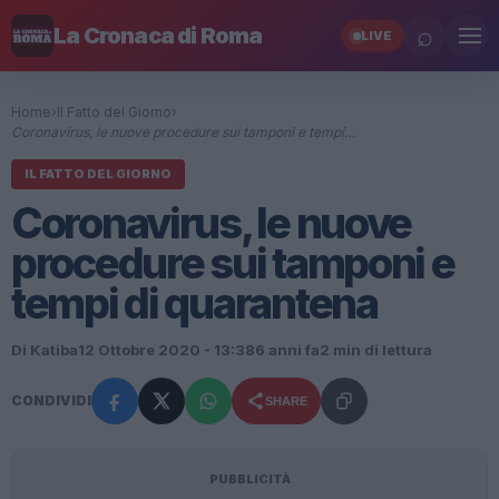
⌕
La Cronaca di Roma
LIVE
Home
›
Il Fatto del Giorno
›
Coronavirus, le nuove procedure sui tamponi e tempi…
IL FATTO DEL GIORNO
Coronavirus, le nuove
procedure sui tamponi e
tempi di quarantena
Di Katiba
12 Ottobre 2020 - 13:38
6 anni fa
2 min di lettura
CONDIVIDI
SHARE
PUBBLICITÀ