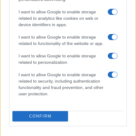
essere stati assemblati per creare una sorta di
I want to allow Google to enable storage
fantoccio con una storia misteriosa. Le presunte
related to analytics like cookies on web or
mummie extraterrestri sembrano racchiudere un
device identifiers in apps.
enigma del passato, piuttosto che un segreto
I want to allow Google to enable storage
proveniente da un altro mondo.
related to functionality of the website or app.
Alcuni anni fa, la scoperta di mummie simili aveva
I want to allow Google to enable storage
suscitato grande interesse, ma analisi simili non
related to personalization.
avevano rivelato nulla di straordinario. Mentre si
I want to allow Google to enable storage
attendono ulteriori studi e ricerche, questi resti
related to security, including authentication
sembrano rappresentare un enigmatico capitolo
functionality and fraud prevention, and other
dell’antica arte e cultura degli abitanti precolombiani
user protection.
del Peru, anziché una prova tangibile di incontri con
esseri provenienti da altri pianeti. Restiamo in attesa
di ulteriori sviluppi e scoperte per gettare luce su
CONFIRM
questa discussa e misteriosa vicenda.