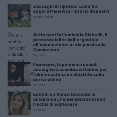
Zaccagni in ripresa: Lazio tra
sogni offensivi e rinforzi difensivi
58 minuti fa
Sette anni fa l’omicidio Diabolik, il
presunto killer dall’ergastolo
all’assoluzione: ora la parola alla
Cassazione
1 ora fa
Fiumicino, la polemica social:
consigliera scambia cittadino per
fake e scatena un dibattito sulla
verità online
1 ora fa
EduCare a Roma: bloccate le
assunzioni, l’emergenza nei nidi
rischia di esplodere
1 ora fa