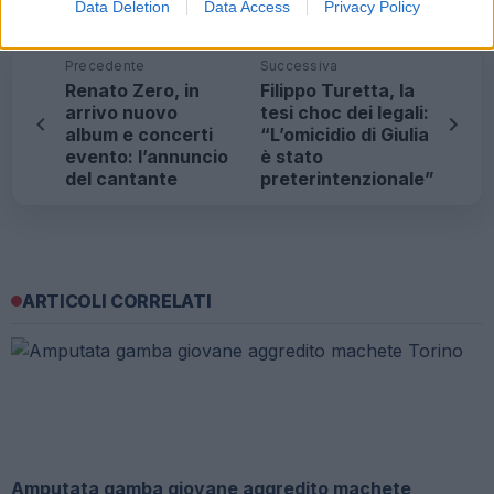
Fonte
Data Deletion
Data Access
Privacy Policy
Precedente
Successiva
Renato Zero, in
Filippo Turetta, la
arrivo nuovo
tesi choc dei legali:
album e concerti
“L’omicidio di Giulia
evento: l’annuncio
è stato
del cantante
preterintenzionale”
ARTICOLI CORRELATI
Amputata gamba giovane aggredito machete