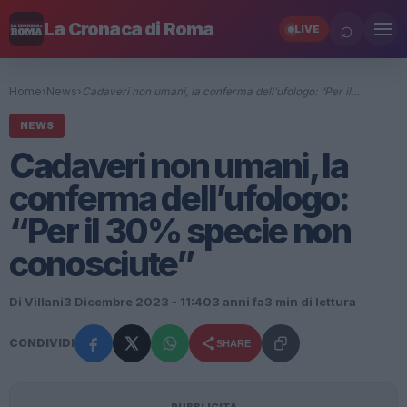
⌕
La Cronaca di Roma
LIVE
Home
›
News
›
Cadaveri non umani, la conferma dell’ufologo: “Per il…
NEWS
Cadaveri non umani, la
conferma dell’ufologo:
“Per il 30% specie non
conosciute”
Di Villani
3 Dicembre 2023 - 11:40
3 anni fa
3 min di lettura
CONDIVIDI
SHARE