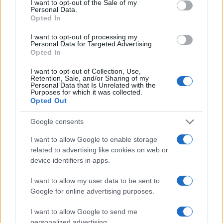
I want to opt-out of the Sale of my
Personal Data.
L’ufologo Will Galison ha sostenuto che i resti
Opted In
presentati da Maussan sarebbero simili a fantocci
I want to opt-out of processing my
realizzati con parti di vari animali, probabilmente con
Personal Data for Targeted Advertising.
Opted In
l’obiettivo di utilizzarli per fini rituali. Secondo la
dottoressa Julieta Fierro dell’Istituto di Astronomia, i
I want to opt-out of Collection, Use,
Retention, Sale, and/or Sharing of my
dati del carbonio-14 indicano chiaramente una
Personal Data that Is Unrelated with the
Purposes for which it was collected.
provenienza terrestre per i corpi esposti. L’ipotesi più
Opted Out
plausibile è che si tratti di mummie confezionate con
resti di animali estinti, risalenti a circa un migliaio di
Google consents
anni fa.
I want to allow Google to enable storage
related to advertising like cookies on web or
In passato, Maussan ha presentato simili scoperte,
device identifiers in apps.
ma la comunità scientifica ha sempre respinto le sue
I want to allow my user data to be sent to
affermazioni. Senza un articolo pubblicato su una
Google for online advertising purposes.
rivista scientifica con revisione dei pari, le sue teorie
non hanno trovato credito tra gli esperti. Alcuni
I want to allow Google to send me
ricercatori hanno ipotizzato che i resti potrebbero
personalized advertising.