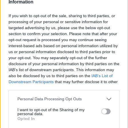
Information
La comunità scientifica ha ribadito che mancano
evidenze concrete a supporto delle affermazioni di
If you wish to opt-out of the sale, sharing to third parties, or
processing of your personal or sensitive information for
Maussan, e ha sottolineato l’importanza di condurre
targeted advertising by us, please use the below opt-out
ricerche basate su metodologie scientifiche valide e
section to confirm your selection. Please note that after your
affidabili per affrontare il tema della vita
opt-out request is processed you may continue seeing
extraterrestre.Nuovi dati sul DNA dei cadaveri non
interest-based ads based on personal information utilized by
us or personal information disclosed to third parties prior to
umani: Ufologo, il 30% è di specie non conosciute
your opt-out. You may separately opt-out of the further
disclosure of your personal information by third parties on the
Secondo recenti studi, i resti di creature non umane
IAB’s list of downstream participants. This information may
esposti da Jaime Maussan al Congresso Messicano
also be disclosed by us to third parties on the
IAB’s List of
potrebbero essere il risultato di un’arte antica e non
Downstream Participants
that may further disclose it to other
di visitatori extraterrestri, come suggerito
third parties.
inizialmente. Le analisi del carbonio-14 rivelano che i
Please note that this website/app uses one or more Google
Personal Data Processing Opt Outs
campioni prelevati dai corpi non mostrano alcuna
services and may gather and store information including but
anomalia che possa indicare la presenza di composti
not limited to your visit or usage behaviour. You may click to
I want to opt-out of the Sharing of my
personal data.
grant or deny consent to Google and its third-party tags to
non terrestri. Scopriamo le ultime novità emerse
Opted In
use your data for below specified purposes in below Google
riguardo a questa controversa scoperta.
consent section.