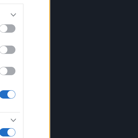
vole
o in
nnato
e
ante