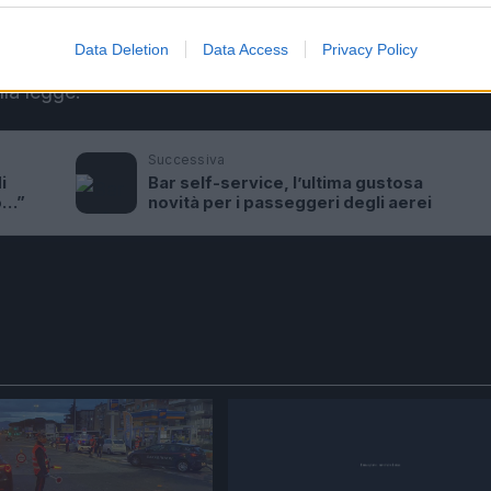
dere la consapevolezza delle conseguenze nefaste di tal
e professionale. Solo attraverso una rigorosa attuazio
Data Deletion
Data Access
Privacy Policy
rità si può preservare l’immagine delle istituzioni e
lla legge.
Successiva
i
Bar self-service, l’ultima gustosa
o…”
novità per i passeggeri degli aerei