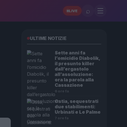
⌕
LIVE
ULTIME NOTIZIE
Sette anni fa
l’omicidio Diabolik,
il presunto killer
dall’ergastolo
all’assoluzione:
ora la parola alla
Cassazione
6 ore fa
Ostia, sequestrati
due stabilimenti:
Urbinati e Le Palme
7 ore fa