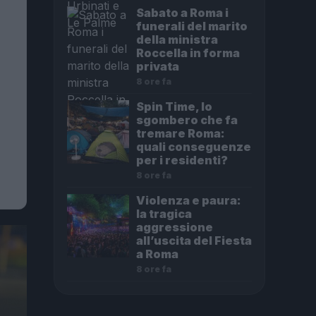
Sabato a Roma i
funerali del marito
della ministra
Roccella in forma
privata
8 ore fa
Spin Time, lo
sgombero che fa
tremare Roma:
quali conseguenze
per i residenti?
8 ore fa
Violenza e paura:
la tragica
aggressione
all’uscita del Fiesta
a Roma
8 ore fa