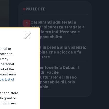
PIÙ LETTE
Carburanti adulterati a
1
Roma: sicurezza stradale a
rischio tra indifferenza e
irresponsabilità
Roma in preda alla violenza:
2
sonal or
la rapina che sciocca e fa
ection to
discutere
ou may
 personal
Da Centocelle a Dubai: il
3
out of the
crac di ‘Facile
 downstream
Ristrutturare’ e il lusso
B’s List of
irresponsabile di Loris
Cherubini
er and store
to grant or
ed purposes