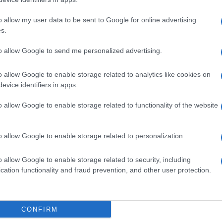
isione, la sua richiesta è stata respinta e la pena
o per le spese di giudizio.
o allow my user data to be sent to Google for online advertising
s.
to allow Google to send me personalized advertising.
TOR BELLA MONACA – Lo
o allow Google to enable storage related to analytics like cookies on
 per
spaccio continua anche col
evice identifiers in apps.
Coronavirus
6 anni fa
o allow Google to enable storage related to functionality of the website
ne dell’Arma dei Carabinieri dimostra l’importanza di a
o allow Google to enable storage related to personalization.
ruoli di comando. La condotta scorretta di questo milita
a sua carriera e reputazione, offuscando il ruolo delle 
o allow Google to enable storage related to security, including
cation functionality and fraud prevention, and other user protection.
che dovrebbero rappresentare. La conferma della pena da
tolinea l’ineludibile responsabilità individuale e la
 al momento dell’ingresso nelle forze armate.
CONFIRM