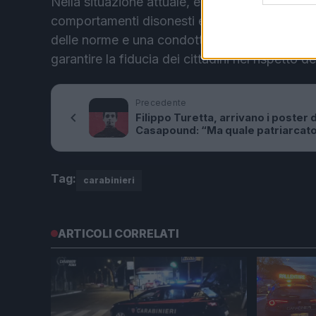
Nella situazione attuale, è essenziale diffon
comportamenti disonesti e violatori del dover
delle norme e una condotta improntata all’integ
garantire la fiducia dei cittadini nel rispetto de
Precedente
Filippo Turetta, arrivano i poster d
Casapound: “Ma quale patriarcat
Tag:
carabinieri
ARTICOLI CORRELATI