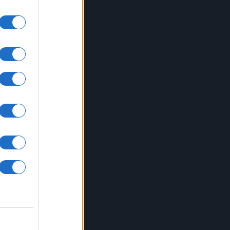
gire
re
forze