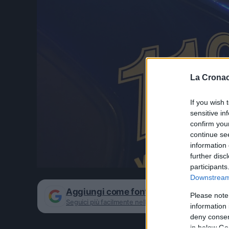
La Cronac
If you wish 
sensitive in
confirm you
continue se
information 
further disc
participants
Downstream 
Aggiungi come fonte preferita su Goog
Please note
Seguici più facilmente nelle notizie consigliate
information 
deny consent
in below Go