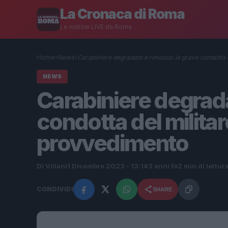
La Cronaca di Roma
Le notizie LIVE da Roma
Home
›
News
›
Carabiniere degradato e rimosso: la grave condotta
NEWS
Carabiniere degrada
condotta del militar
provvedimento
Di Villani
1 Dicembre 2023 - 13:14
3 anni fa
2 min di lettur
CONDIVIDI
SHARE