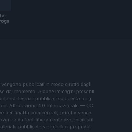
ta:
droga
i vengono pubblicati in modo diretto dagli
eresse del momento. Alcune immagini presenti
contenuti testuali pubblicati su questo blog
ommons Attribuzione 4.0 Internazionale — CC
che per finalità commerciali, purché venga
ovenire da fonti liberamente disponibili sul
eriale pubblicato violi diritti di proprietà