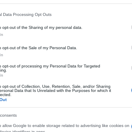
adato e rimosso per aver
l Data Processing Opt Outs
oggi e servizi gratuiti
o opt-out of the Sharing of my personal data.
In
to colpevole di aver usufruito indebitamente di bevute
endosi capitano dei Nas. Questo comportamento inganne
o opt-out of the Sale of my Personal Data.
In
l’incarico in seguito a un procedimento disciplinare.
to opt-out of processing my Personal Data for Targeted
 a diversi anni fa, durante le quali si sarebbe presentat
ing.
In
chiarandosi capitano dei Nas o maresciallo dello stesso
 aveva ottenuto favori ingiusti, indice di un
o opt-out of Collection, Use, Retention, Sale, and/or Sharing
ersonal Data that Is Unrelated with the Purposes for which it
uramento prestato.
lected.
Out
stato avviato un procedimento penale che lo ha conda
consents
onseguentemente, nel 2019, la commissione disciplinar
ne, giudicando le sue azioni come deplorevoli. Nonost
o allow Google to enable storage related to advertising like cookies on
evice identifiers in apps.