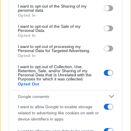
services and may gather and store information including but
Roma Montesacro con l’operazione “Gli Orti”, nel
not limited to your visit or usage behaviour. You may click to
I want to opt-out of the Sharing of my
personal data.
corso della quale vennero eseguite 38 misure
grant or deny consent to Google and its third-party tags to
Opted In
cautelari. L’attività investigativa ha svelato la
use your data for below specified purposes in below Google
consent section.
struttura dell’organizzazione attraverso
I want to opt-out of the Sale of my
Personal Data.
l’individuazione di contabili, vedette, pusher e delle
Opted In
modalità di trasporto, occultamento e cessione delle
I want to opt-out of processing my
sostanze stupefacenti, consentendo di definire i ruoli
Personal Data for Targeted Advertising.
Opted In
di ogni sodale che spaziavano
dall’approvvigionamento e successiva cessione dello
I want to opt-out of Collection, Use,
Retention, Sale, and/or Sharing of my
stupefacente, alla gestione del denaro provento
Personal Data that Is Unrelated with the
Purposes for which it was collected.
dell’attività di spaccio sino alla preparazione del vitto
Opted Out
per gli altri sodali.
Google consents
POTREBBE INTERESSARTI
I want to allow Google to enable storage
related to advertising like cookies on web or
device identifiers in apps.
Fiumicino, squalo attacca un
pescatore: attimi di terrore sul