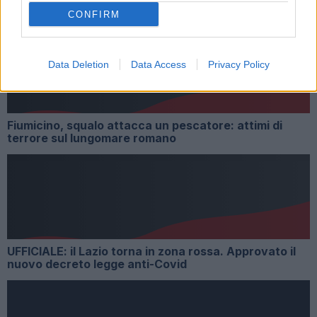
ARTICOLI CORRELATI
CONFIRM
Data Deletion
Data Access
Privacy Policy
Fiumicino, squalo attacca un pescatore: attimi di
terrore sul lungomare romano
UFFICIALE: il Lazio torna in zona rossa. Approvato il
nuovo decreto legge anti-Covid