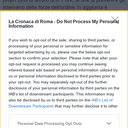
propri turni di lavoro di 6-7 ore, al fine di prevenire gli
interventi delle forze dell’ordine. In aggiunta è
verificato che anche spacciatori provenienti da altri
La Cronaca di Roma -
Do Not Process My Personal
quartieri si recavano presso un condominio di Via
Information
Carlo Tranfo per approvvigionarsi di piccole dosi di
droga da rivendere successivamente presso altre
If you wish to opt-out of the sale, sharing to third parties, or
“piazze di spaccio” di riferimento. Singolare la
processing of your personal or sensitive information for
modalità di occultamento dello stupefacente
targeted advertising by us, please use the below opt-out
section to confirm your selection. Please note that after your
all’interno del vano ascensore dello stabile
opt-out request is processed you may continue seeing
condominiale.
interest-based ads based on personal information utilized by
us or personal information disclosed to third parties prior to
IDENTIFICAZIONE
your opt-out. You may separately opt-out of the further
disclosure of your personal information by third parties on the
Le indagini hanno consentito di identificare l’uomo al
IAB’s list of downstream participants. This information may
also be disclosed by us to third parties on the
IAB’s List of
vertice dell’organizzazione criminale, il cui fratello fu
Downstream Participants
that may further disclose it to other
ritenuto al vertice di un’altra organizzazione
third parties.
criminale precedentemente sgominata nel mese di
Please note that this website/app uses one or more Google
Personal Data Processing Opt Outs
giugno 2020 dai Carabinieri della Compagnia di