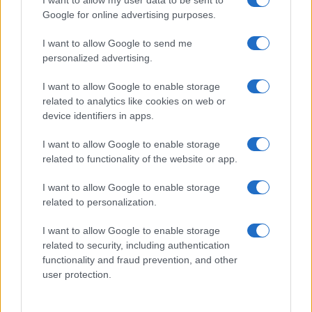
I want to allow my user data to be sent to
lungomare romano
Google for online advertising purposes.
5 anni fa
UFFICIALE: il Lazio torna in zona
I want to allow Google to send me
rossa. Approvato il nuovo
personalized advertising.
decreto legge anti-Covid
5 anni fa
I want to allow Google to enable storage
related to analytics like cookies on web or
device identifiers in apps.
Precedente
Successiva
17enne aggredito a
I want to allow Google to enable storage
FIUMICINO 22enne
Colleferro –
related to functionality of the website or app.
ubriaco precipita
Fissata l’udienza di
dal balcone di
convalida di
I want to allow Google to enable storage
casa: è grave
arresto
related to personalization.
I want to allow Google to enable storage
Tag:
antidroga
IV Municipio
san basilio
related to security, including authentication
functionality and fraud prevention, and other
ultime-notizie
user protection.