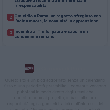
stradale a rischio tra indifferenza e
irresponsabilità
Omicidio a Roma: un ragazzo sfregiato con
2
l’acido muore, la comunità in apprensione
Incendio al Trullo: paura e caos in un
3
condominio romano
La Cronaca di Roma
Questo sito è un blog aggiornato senza un calendario
fisso o una periodicità prestabilita. I contenuti vengono
pubblicati in modo diretto dagli utenti che
contribuiscono al progetto, in base alla loro
disponibilità, agli argomenti trattati e all’interesse del
momento. Alcune immagini presenti negli articoli