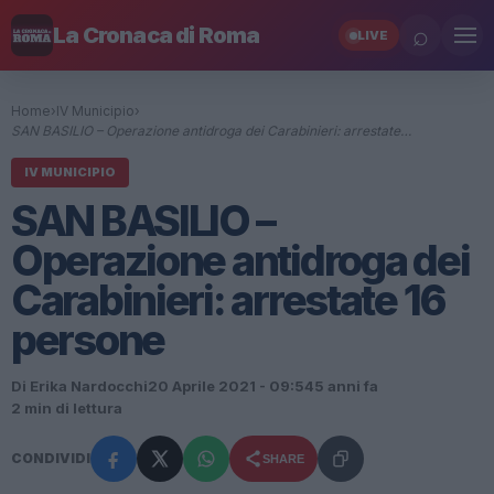
⌕
La Cronaca di Roma
LIVE
Home
›
IV Municipio
›
SAN BASILIO – Operazione antidroga dei Carabinieri: arrestate…
IV MUNICIPIO
SAN BASILIO –
Operazione antidroga dei
Carabinieri: arrestate 16
persone
Di Erika Nardocchi
20 Aprile 2021 - 09:54
5 anni fa
2 min di lettura
CONDIVIDI
SHARE