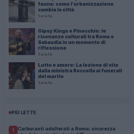
fauna: come l’urbanizzazione
cambia la città
1 ora fa
Gipsy Kings e Pinocchio: le
risonanze culturali tra Roma e
Sabaudia in un momento di
riflessione
1 ora fa
Lutto e amore: La lezione di vita
dalla ministra Roccella ai funerali
del marito
1 ora fa
PIÙ LETTE
Carburanti adulterati a Roma: sicurezza
1