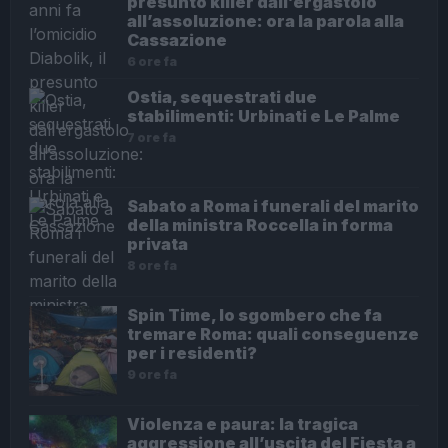
presunto killer dall’ergastolo
all’assoluzione: ora la parola alla
Cassazione
6 ore fa
Ostia, sequestrati due
stabilimenti: Urbinati e Le Palme
7 ore fa
Sabato a Roma i funerali del marito
della ministra Roccella in forma
privata
8 ore fa
Spin Time, lo sgombero che fa
tremare Roma: quali conseguenze
per i residenti?
9 ore fa
Violenza e paura: la tragica
aggressione all’uscita del Fiesta a