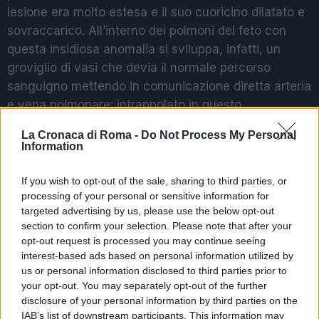
lesione era molto estesa e il suo cuoricino dilatato e
sovraccarico. All’interno dei polmoni del feto con
questa insidiosa anomalia si sviluppa, infatti, un
groviglio di vasi che devia il normale percorso
sanguigno mettendo in comunicazione diretta arteria
e vena polmonare: intrappolato in questo
cortocircuito, il sangue non riesce a ossigenarsi e si
La Cronaca di Roma -
Do Not Process My Personal
riversa nel cuore in grande quantità con il rischio di
Information
generare un grave scompenso cardiaco. Si tratta di
una malformazione complessa, difficile da osservare
If you wish to opt-out of the sale, sharing to third parties, or
processing of your personal or sensitive information for
nel neonato o durante la vita fetale, che può
targeted advertising by us, please use the below opt-out
richiedere un’assistenza altamente specialistica al
section to confirm your selection. Please note that after your
momento della nascita per scongiurare il pericolo di
opt-out request is processed you may continue seeing
morte – nei casi più gravi – con un intervento in
interest-based ads based on personal information utilized by
urgenza. La diagnosi di MAVP per Chloe è stata fatta
us or personal information disclosed to third parties prior to
your opt-out. You may separately opt-out of the further
in utero e la mamma trasferita a Roma per
disclosure of your personal information by third parties on the
pianificare tempi e modalità del parto”. Il primo
IAB’s list of downstream participants. This information may