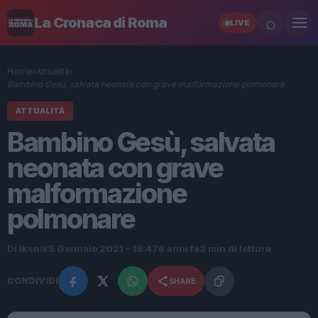
⌕
La Cronaca di Roma
LIVE
Home
›
Attualità
›
Bambino Gesù, salvata neonata con grave malformazione polmonare
ATTUALITÀ
Bambino Gesù, salvata
neonata con grave
malformazione
polmonare
Di Iksnik
5 Gennaio 2021 - 19:47
6 anni fa
3 min di lettura
CONDIVIDI
SHARE