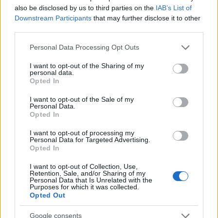
dell’anno “a poco più di 24 ore dalla nascita, la
also be disclosed by us to third parties on the
IAB’s List of
neonata è stata sottoposta a un intervento salvavita
Downstream Participants
that may further disclose it to other
third parties.
per correggere il difetto nei polmoni. L’équipe
multidisciplinare del Bambino Gesù composta da
Please note that this website/app uses one or more Google
Personal Data Processing Opt Outs
anestesisti, chirurghi neonatali e infermieri, ha
services and may gather and store information including but
not limited to your visit or usage behaviour. You may click to
I want to opt-out of the Sharing of my
ricostruito il fisiologico flusso sanguigno legando i
personal data.
grant or deny consent to Google and its third-party tags to
vasi malformati in modo progressivo e lento per
Opted In
use your data for below specified purposes in below Google
evitare scompensi emodinamici. Ha poi ha effettuato
consent section.
I want to opt-out of the Sale of my
la ‘lobectomia polmonare inferiore’, ovvero
Personal Data.
Opted In
l’asportazione della porzione di polmone con
l’anomalia vascolare. Con circa 25 casi all’anno,
I want to opt-out of processing my
Personal Data for Targeted Advertising.
l’Ospedale Pediatrico Bambino Gesù è il Centro
Opted In
italiano che esegue il più alto numero di interventi
I want to opt-out of Collection, Use,
sul polmone in epoca neonatale. Meno frequenti (3
Retention, Sale, and/or Sharing of my
Personal Data that Is Unrelated with the
negli ultimi 10 anni) le operazioni per trattare il tipo di
Purposes for which it was collected.
anomalia di cui era affetta la piccola paziente di
Opted Out
capodanno, caratterizzata da un grave scompenso
Google consents