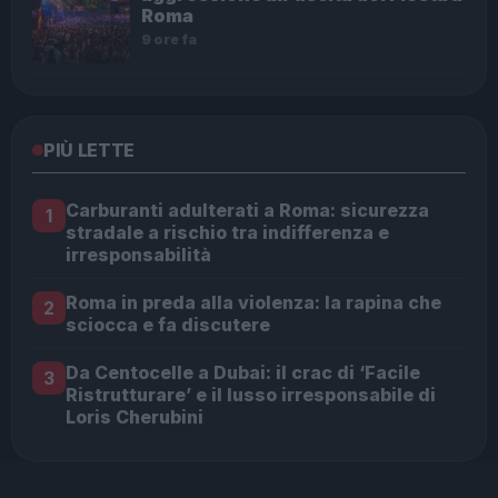
Roma
9 ore fa
PIÙ LETTE
Carburanti adulterati a Roma: sicurezza
1
stradale a rischio tra indifferenza e
irresponsabilità
Roma in preda alla violenza: la rapina che
2
sciocca e fa discutere
Da Centocelle a Dubai: il crac di ‘Facile
3
Ristrutturare’ e il lusso irresponsabile di
Loris Cherubini