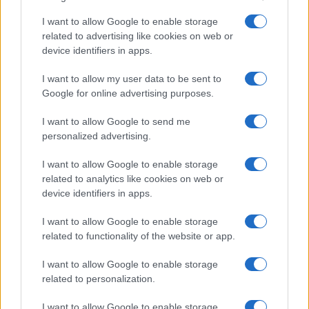
cardiaco”.
I want to allow Google to enable storage
SEGUICI SU TWITTER
related to advertising like cookies on web or
device identifiers in apps.
Successiva
I want to allow my user data to be sent to
Precedente
ROMA Prorogata
Google for online advertising purposes.
MALTEMPO LAZIO
fino al 31 gennaio
Allerta gialla per
l’ordinanza su orari
I want to allow Google to send me
neve da stasera e
attività
personalized advertising.
per le prossime 24
commerciali,
ore
artigianali e
I want to allow Google to enable storage
produttive
related to analytics like cookies on web or
device identifiers in apps.
I want to allow Google to enable storage
POTREBBE INTERESSARTI
related to functionality of the website or app.
Fiumicino, squalo attacca un
I want to allow Google to enable storage
pescatore: attimi di terrore sul
related to personalization.
lungomare romano
5 anni fa
I want to allow Google to enable storage