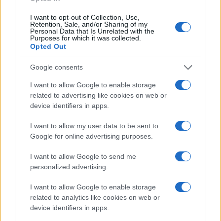
Senza gestore il bar del film
I want to opt-out of Collection, Use,
‘Troppo forte’. E il degrado
Retention, Sale, and/or Sharing of my
avanza
Personal Data that Is Unrelated with the
Purposes for which it was collected.
5 anni fa
Opted Out
ROMA COLOSSEO Carabinieri
contro il degrado: boom di
Google consents
sanzioni
6 anni fa
I want to allow Google to enable storage
related to advertising like cookies on web or
device identifiers in apps.
Successiva
Precedente
I want to allow my user data to be sent to
EUROVISION
Alpini, molestie
Achille Lauro
Google for online advertising purposes.
sulle donne
risponde
all’adunata di
all’eliminazione:
I want to allow Google to send me
Rimini. I racconti
“Sbattetemi giù
personalized advertising.
shock delle vittime
dal toro”
I want to allow Google to enable storage
related to analytics like cookies on web or
Tag:
device identifiers in apps.
Degrado