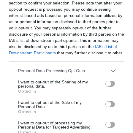
section to confirm your selection. Please note that after your
opt-out request is processed you may continue seeing
La situazione, prosegue Mimun, è grave soprattutto
interest-based ads based on personal information utilized by
al centro e in periferia, ma invita i cittadini a non
us or personal information disclosed to third parties prior to
mollare: “
Non dobbiamo far vincere la
your opt-out. You may separately opt-out of the further
disclosure of your personal information by third parties on the
rassegnazione, ma darci da fare e reagire. Tutti
“. Ma
IAB’s list of downstream participants. This information may
il giornalista ne ha anche per la politica: “
Pulizia,
also be disclosed by us to third parties on the
IAB’s List of
verde, mobilità, ordine pubblico sono temi che hanno
Downstream Participants
that may further disclose it to other
sempre contraddistinto i programmi elettorali, ma
third parties.
non possono restare lettera morta. Si può e si deve
Please note that this website/app uses one or more Google
Personal Data Processing Opt Outs
fare di più e meglio. E anche il governo deve
services and may gather and store information including but
intervenire seriamente
“. Sull’esempio, spiega, di altre
not limited to your visit or usage behaviour. You may click to
I want to opt-out of the Sharing of my
personal data.
grant or deny consent to Google and its third-party tags to
capitali europee, come “
Parigi, Londra e Madrid
“.
Opted In
use your data for below specified purposes in below Google
Quindi conclude citando papa Wojtyla: “
Damose da
consent section.
I want to opt-out of the Sale of my
fà e volemose bene. Semo romani. Appunto
“.
Personal Data.
Opted In
I want to opt-out of processing my
POTREBBE INTERESSARTI
Personal Data for Targeted Advertising.
Opted In