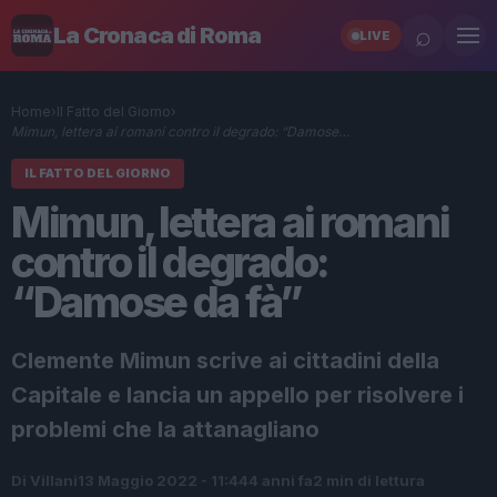
⌕
La Cronaca di Roma
LIVE
Home
›
Il Fatto del Giorno
›
Mimun, lettera ai romani contro il degrado: “Damose…
IL FATTO DEL GIORNO
Mimun, lettera ai romani
contro il degrado:
“Damose da fà”
Clemente Mimun scrive ai cittadini della
Capitale e lancia un appello per risolvere i
problemi che la attanagliano
Di Villani
13 Maggio 2022 - 11:44
4 anni fa
2 min di lettura